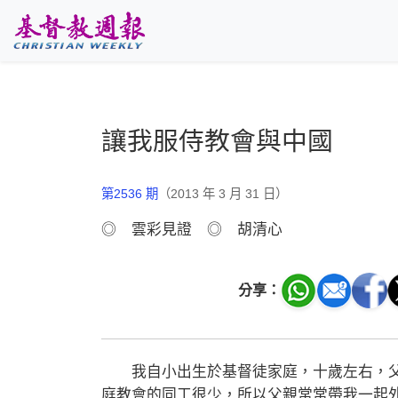
跳至主要內容
讓我服侍教會與中國
第2536 期
（2013 年 3 月 31 日）
◎ 雲彩見證 ◎ 胡清心
分享：
我自小出生於基督徒家庭，十歲左右，父
庭教會的同工很少，所以父親常常帶我一起