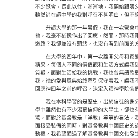
不少聚會，長此以往，漸漸地，我開始跟隨
雖然尚在讀中學的我對呼召不甚明白，但不
升讀大學的那一年暑假，我在一次營會中
祂，我毫不猶豫作出了回應，然而，那時我
道路？我卻並沒有頭緒，也沒有看到前面的
在大學的四年中，第一次離開父母和家鄉
精采，每個人不同的價值觀和生活方式讓我
質疑，面對生活給我的挑戰，我也曾無語軟
我，祂的愛與恩典始終牽引保守着我，讓我
回應神四年之前的呼召，決定入讀神學院裝
我在本科學習的是歷史，出於信徒的身分
學中雖然也有不少渴慕信仰的大學生，卻也
驚，而對於基督教是「洋教」等等的看法，
面接受裝備的同時，對基督教與中國歷史的
動機，我希望通過了解基督教與中國文化發