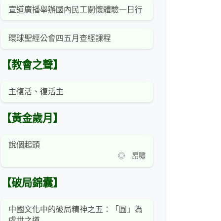
宣道廣播舉辦國內民工關懷體驗一日行
環球聖經公會四五月查經課程
【教會之聲】
主復活、復活主
【黃金歲月】
說個起頭
◎ 昂嘯
【破局錦囊】
中國文化中的破局精神之五：「圓」為
處世之道