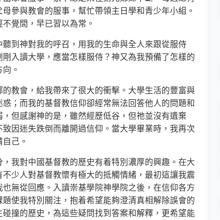
父母參與教會的服事，幫忙帶領主日學和青少年小組。
經不覺間，早已習以為常。
聽到神對我的呼召，用我的生命與全人來跟從服侍
剛剛入讀大學，應當怎樣服侍？神又為我預備了怎樣的
方向。
的教會，給我帶來了很大的衝擊。大學生活的豐富與
迷惑；而我的基督教信仰卻經常無法回答他人的問題和
弱，但感謝神的是，雖然經歷低谷，但祂並沒有遺棄
不致因迷失跌倒而離開過信仰。當大學畢業時，我再次
備自己。
，我對中國基督教的歷史有着特別濃厚的興趣。在大
有不少人對基督教懷有極大的抵觸情緒，最初這讓我震
我也無從回應。入讀崇基學院神學院之後，在信仰各方
課題使我特別關注，抱着希望能夠澄清真相解除誤會的
生碰撞的歷史，為這些疑問找到答案和解釋，更希望能