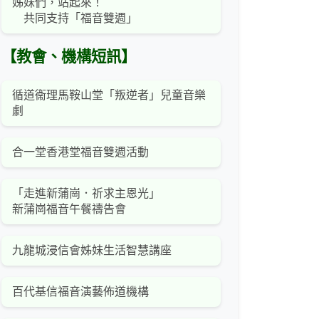
姊妹們，站起來！
共同支持「福音雙週」
【教會、機構短訊】
循道衞理馬鞍山堂「叛逆者」兒童音樂
劇
合一堂香港堂福音雙週活動
「走進新蒲崗．祈求主恩光」
新蒲崗福音午餐禱告會
九龍城浸信會姊妹生活智慧講座
百代基信福音演藝佈道機構