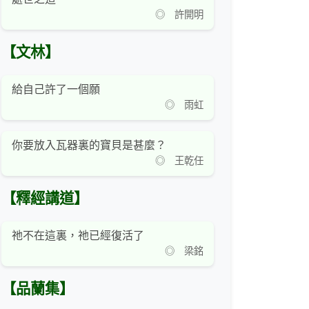
◎ 許開明
【文林】
給自己許了一個願
◎ 雨虹
你要放入瓦器裏的寶貝是甚麼？
◎ 王乾任
【釋經講道】
祂不在這裏，祂已經復活了
◎ 梁銘
【品蘭集】