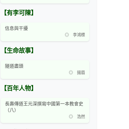
【有李可陳】
信息與干擾
◎ 李鴻標
【生命故事】
隧道盡頭
◎ 揚眉
【百年人物】
長壽傳道王元深撰寫中國第一本教會史
（八）
◎ 浩然