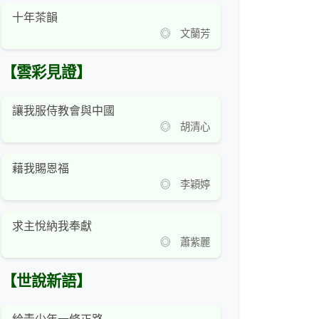
十年茶韻
◎ 文蘭芳
【雲彩見證】
讓我服侍教會與中國
◎ 胡清心
藉我賜恩福
◎ 李穎婷
求主悅納我奉獻
◎ 蕭紫麗
【世說新語】