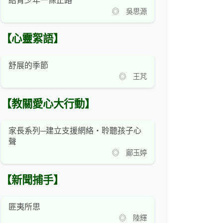
給青少年一條正路
◎ 吳思源
【心靈絮語】
舒展的季節
◎ 王芃
【教關愛心大行動】
家長系列─建立支援網絡‧聆聽孩子心
聲
◎ 鄺玉婷
【新聞捕手】
匪夷所思
◎ 陸輝