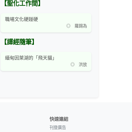
【聖化工作間】
職場文化硬踫硬
◎ 羅錫為
【譯經隨筆】
緬甸因萊湖的「飛天貓」
◎ 洪放
快速連結
刊登廣告