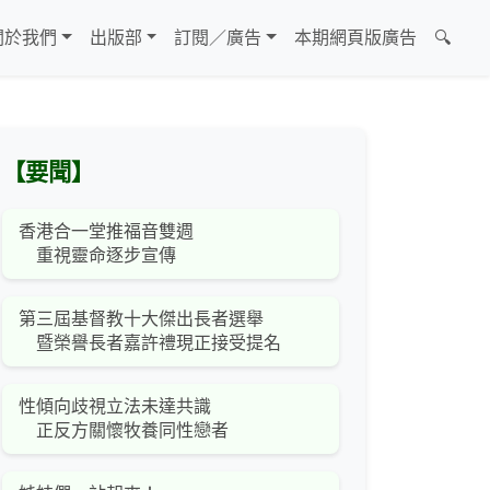
關於我們
出版部
訂閱／廣告
本期網頁版廣告
🔍
【要聞】
香港合一堂推福音雙週
重視靈命逐步宣傳
第三屆基督教十大傑出長者選舉
暨榮譽長者嘉許禮現正接受提名
性傾向歧視立法未達共識
正反方關懷牧養同性戀者