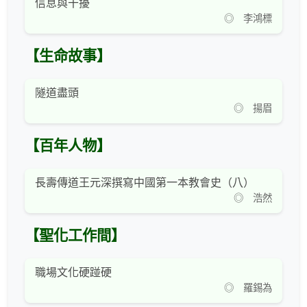
信息與干擾
◎ 李鴻標
【生命故事】
隧道盡頭
◎ 揚眉
【百年人物】
長壽傳道王元深撰寫中國第一本教會史（八）
◎ 浩然
【聖化工作間】
職場文化硬踫硬
◎ 羅錫為