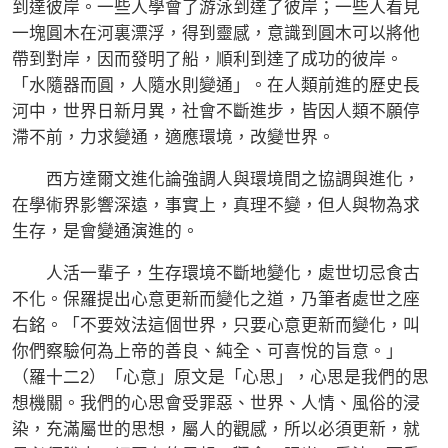
到達彼岸。一些人學會了游泳到達了彼岸；一些人看見
一塊圓木在河裏漂浮，得到靈感，意識到圓木可以將他
帶到對岸，因而發明了船，順利到達了成功的彼岸。
「水隨器而圓，人隨水則變通」。在人類前進的歷史長
河中，世界日新月異，社會不斷進步，皆因人類不願停
滯不前，力求變通，適應環境，改變世界。
西方達爾文進化論強調人與環境間之協調與進化，
在學術界影響深遠，事實上，真理不變，但人與物為求
生存，是會變通演進的。
人活一輩子，生存環境不斷地變化，處世切忌食古
不化。保羅提出心意更新而變化之道，乃筆者處世之座
右銘。「不要效法這個世界，只要心意更新而變化，叫
你們察驗何為上帝的善良、純全、可喜悅的旨意。」
（羅十二2）「心意」原文是「心思」，心思是我們的思
想機關。我們的心思會受罪惡、世界、人情、風俗的浸
染，充滿屬世的思想，屬人的觀感，所以必須更新，就