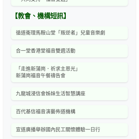
【教會、機構短訊】
循道衞理馬鞍山堂「叛逆者」兒童音樂劇
合一堂香港堂福音雙週活動
「走進新蒲崗．祈求主恩光」
新蒲崗福音午餐禱告會
九龍城浸信會姊妹生活智慧講座
百代基信福音演藝佈道機構
宣道廣播舉辦國內民工關懷體驗一日行