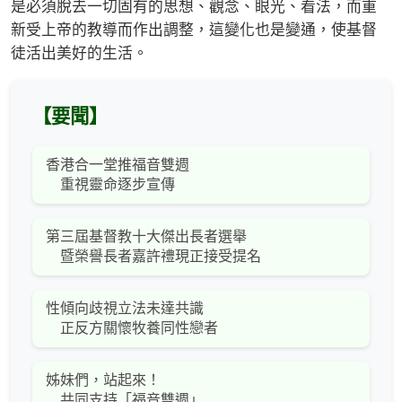
是必須脫去一切固有的思想、觀念、眼光、看法，而重
新受上帝的教導而作出調整，這變化也是變通，使基督
徒活出美好的生活。
【要聞】
香港合一堂推福音雙週
重視靈命逐步宣傳
第三屆基督教十大傑出長者選舉
暨榮譽長者嘉許禮現正接受提名
性傾向歧視立法未達共識
正反方關懷牧養同性戀者
姊妹們，站起來！
共同支持「福音雙週」