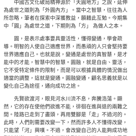
中國古文化破局精神源於「天圓地方」之說，延伸
為處世之道則為「外圓內方」。當中之智慧，往往為人
所忽略，筆者在探索中深獲教益，願藉此互勉。今期集
中「圓」為處世之道，下期則為「方」 為做人之本。
圓，是表示處事要具靈活性，懂得變通，學會疏
導。明智的人使自己適應世界，而愚頑的人只會堅持要
世界適應自己。也就是說，變通是處世的真智慧，是才
能中的才能，智慧中的智慧。圓融，就是自由、靈活，
它不受特定條件的限制，而是可以根據具體的情況做出
適當的調整，這就是變通。圓融變通，顧名思義就是以
變化自己為途徑，通向成功之途。
先賢欲渡河，眼見河水川流不息，奔騰浩蕩。顯
然，它的存在使他們欲進不能，徘徊在進與退的兩難之
間。陸路已走到了盡頭，再用雙腳是「走」不過河的。
此時，人們則需要改變一下，然而許多人不懂得改變，
只能望「河」興嘆。不過，會改變自己的人能夠成功地