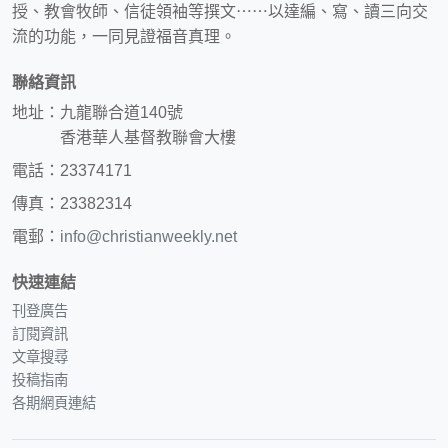
授、教會牧師、信徒領袖等撰文⋯⋯以達編、寫、讀三向交
流的功能，一同見證福音真理。
聯絡資訊
地址：九龍聯合道140號
香港華人基督教聯會大樓
電話：23374171
傳真：23382314
電郵：
info@christianweekly.net
快速連結
刊登廣告
訂閱資訊
文章搜尋
投稿指南
各期網頁連結