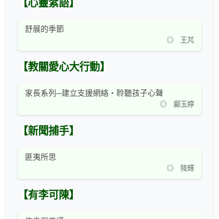
【心靈絮語】
舒展的季節
◎ 王芃
【教關愛心大行動】
家長系列─建立支援網絡‧聆聽孩子心聲
◎ 鄺玉婷
【新聞捕手】
匪夷所思
◎ 陸輝
【有李可陳】