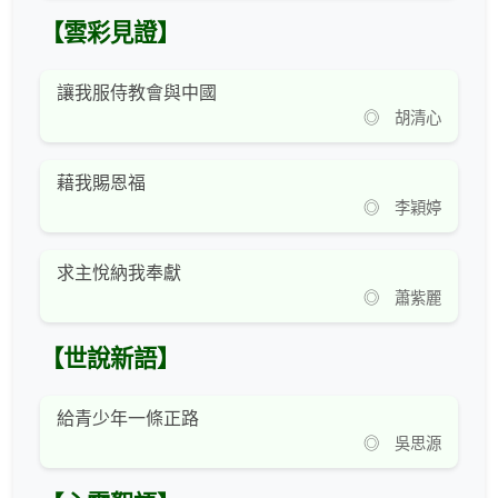
【雲彩見證】
讓我服侍教會與中國
◎ 胡清心
藉我賜恩福
◎ 李穎婷
求主悅納我奉獻
◎ 蕭紫麗
【世說新語】
給青少年一條正路
◎ 吳思源