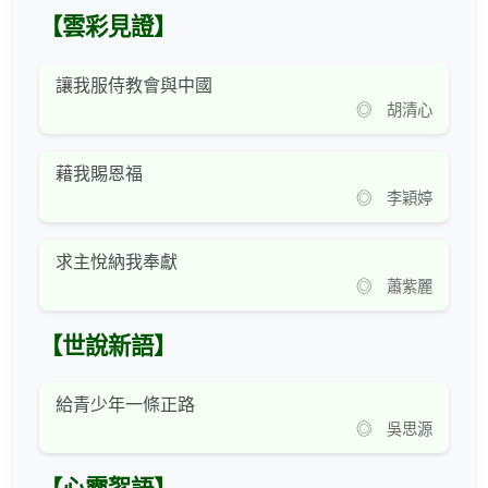
【雲彩見證】
讓我服侍教會與中國
◎ 胡清心
藉我賜恩福
◎ 李穎婷
求主悅納我奉獻
◎ 蕭紫麗
【世說新語】
給青少年一條正路
◎ 吳思源