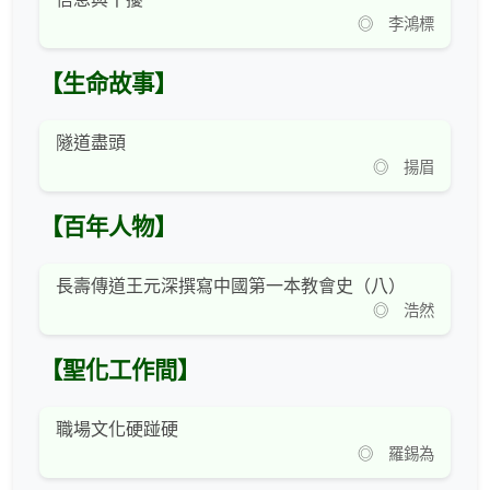
◎ 李鴻標
【生命故事】
隧道盡頭
◎ 揚眉
【百年人物】
長壽傳道王元深撰寫中國第一本教會史（八）
◎ 浩然
【聖化工作間】
職場文化硬踫硬
◎ 羅錫為