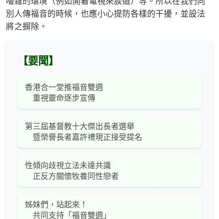
嘈雜的環境（例如開着電視來談道）等。所以在我們向
別人傳福音的時候，也應小心提防各樣的干擾，並設法
將之摒除。
【要聞】
香港合一堂推福音雙週
重視靈命逐步宣傳
第三屆基督教十大傑出長者選舉
暨榮譽長者嘉許禮現正接受提名
性傾向歧視立法未達共識
正反方關懷牧養同性戀者
姊妹們，站起來！
共同支持「福音雙週」