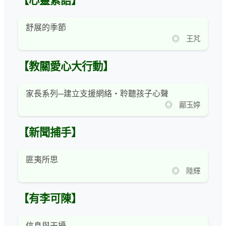
【心靈絮語】
舒展的季節
◎ 王芃
【教關愛心大行動】
家長系列─建立支援網絡‧聆聽孩子心聲
◎ 鄺玉婷
【新聞捕手】
匪夷所思
◎ 陸輝
【有李可陳】
信息與干擾