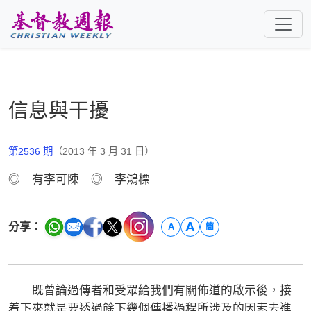
跳至主要內容
信息與干擾
第2536 期
（2013 年 3 月 31 日）
◎ 有李可陳 ◎ 李鴻標
A
分享：
A
簡
既曾論過傳者和受眾給我們有關佈道的啟示後，接
着下來就是要透過餘下幾個傳播過程所涉及的因素去進