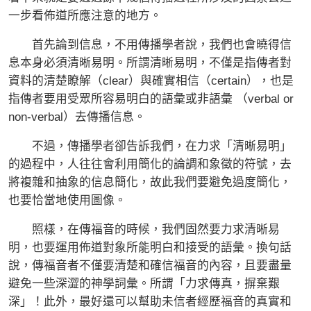
一步看佈道所應注意的地方。
首先論到信息，不用傳播學者說，我們也會曉得信
息本身必須清晰易明。所謂清晰易明，不僅是指傳者對
資料的清楚瞭解（clear）與確實相信（certain），也是
指傳者要用受眾所容易明白的語彙或非語彙 （verbal or
non-verbal）去傳播信息。
不過，傳播學者卻告訴我們，在力求「清晰易明」
的過程中，人往往會利用簡化的論調和象徵的符號，去
將複雜和抽象的信息簡化，故此我們要避免過度簡化，
也要恰當地使用圖像。
照樣，在傳福音的時候，我們固然要力求清晰易
明，也要運用佈道對象所能明白和接受的語彙。換句話
說，傳福音者不僅要清楚和確信福音的內容，且要盡量
避免一些深澀的神學詞彙。所謂「力求傳真，摒棄艱
深」！此外，最好還可以幫助未信者經歷福音的真實和