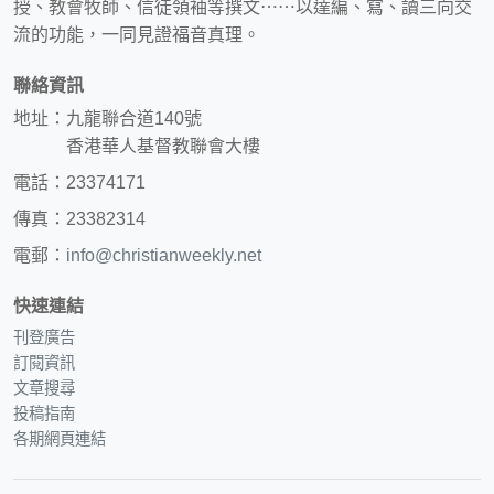
授、教會牧師、信徒領袖等撰文⋯⋯以達編、寫、讀三向交
流的功能，一同見證福音真理。
聯絡資訊
地址：九龍聯合道140號
香港華人基督教聯會大樓
電話：23374171
傳真：23382314
電郵：
info@christianweekly.net
快速連結
刊登廣告
訂閱資訊
文章搜尋
投稿指南
各期網頁連結