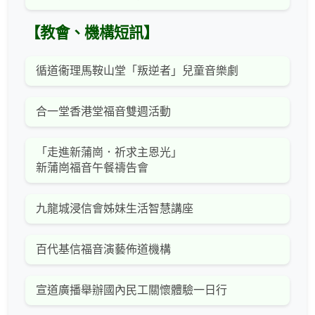
【教會、機構短訊】
循道衞理馬鞍山堂「叛逆者」兒童音樂劇
合一堂香港堂福音雙週活動
「走進新蒲崗．祈求主恩光」
新蒲崗福音午餐禱告會
九龍城浸信會姊妹生活智慧講座
百代基信福音演藝佈道機構
宣道廣播舉辦國內民工關懷體驗一日行