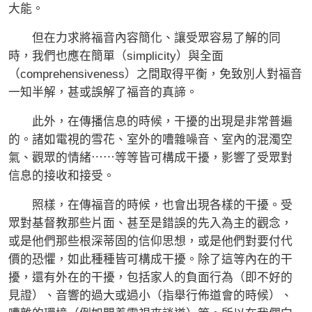
大能。
但在力求將福音內容簡化、讓受眾容易了解的同
時，我們也應在簡單（simplicity）與全面
（comprehensiveness）之間取得平衡，免致別人對福音
一知半解，甚或誤解了福音的真諦。
此外，在傳播信息的時候，干擾的出現是非常普遍
的。諸如電視的雪花、室外的嘈雜噪音、室內的混濁空
氣、觀眾的情緒⋯⋯等等皆可構成干擾，影響了受眾對
信息的接收和接受。
照樣，在傳福音的時候，也會出現各樣的干擾。受
眾對基督教那些片面、甚至是錯誤的先入為主的觀念，
或是他們那些根深蒂固的信仰思想，或是他們對要付代
價的恐懼，如此種種皆可構成干擾。除了這等內在的干
擾，還有外在的干擾，包括家人的負面行為（即不好的
見證）、音響的過大或過小（指舉行佈道會的時候）、