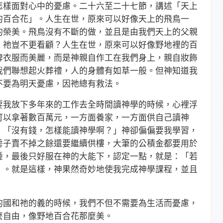
樣面對心中的憂慮。二十六至二十七節，講述「天上
的百合花」。人生在世，原來可以好像天上的飛鳥一
的榮美。飛鳥沒有不斷的做，並且是由我們天上的父親
，祂豈不更看顧？人生在世，原來可以好像野地裡的百
牌衣服而美麗，而是神親自作工在我們身上，親自妝飾
我們聯想起火葬禮，人的身體有如草一般。但神知道我
不要為明天憂慮，因祂總有救法。
我放下多年來的工作去全時間讀神學的時候，心裡浮
可以拿著數百萬元，一方面養家，一方面供自己讀神
：「沒有錢，怎樣能讀神學啊？」神卻偏偏要我學習，
房子賣不掉之餘還要繼續供樓，大筆的公積金都要用於
睡，最後只好服在神的大能下，認定一點，就是：「若
」。就是這樣，神果然奇妙地使我完成神學課程，並且
國和祂的義的時候，我們不但不需要為生活而憂慮，
麼自由，像野地百合花那麼美。