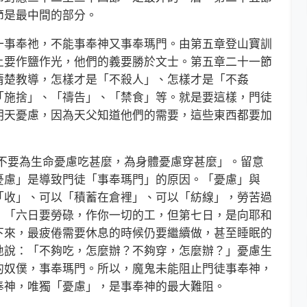
節是最中間的部分。
事奉祂，不能事奉神又事奉瑪門。由第五章登山寶訓
上要作鹽作光，他們的義要勝於文士。第五章二十一節
清楚教導，怎樣才是「不殺人」、怎樣才是「不姦
「施捨」、「禱告」、「禁食」等。就是要這樣，門徒
明天憂慮，因為天父知道他們的需要，這些東西都要加
要為生命憂慮吃甚麼，為身體憂慮穿甚麼」。留意
憂慮」是導致門徒「事奉瑪門」的原因。「憂慮」與
「收」、可以「積蓄在倉裡」、可以「紡線」，勞苦過
，「六日要勞碌，作你一切的工，但第七日，是向耶和
下來，最疲倦需要休息的時候仍要繼續做，甚至睡眠的
地說：「不夠吃，怎麼辦？不夠穿，怎麼辦？」憂慮生
的奴僕，事奉瑪門。所以，魔鬼未能阻止門徒事奉神，
奉神，唯獨「憂慮」，是事奉神的最大難阻。