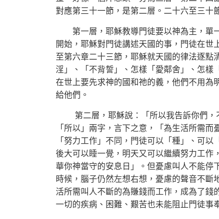
對應第三十一節，是第二層。二十六至三十
第一層，耶穌教導門徒要以神為主，單一
開始，耶穌對門徒講述天國的事，門徒在世
至第六章二十三節，耶穌就天國的律法逐點
淫」、「不背誓」、怎樣「愛鄰舍」、怎樣
在世上要先求神的國和祂的義，他們不用為
給他們。
第二層，耶穌說：「所以我告訴你們，不
「所以」兩字，言下之意，「為生活所需而
「努力工作」不同，門徒可以「種」、可以
後大可以睡一覺，明天又可以繼續努力工作
華你神當守的安息日」。但憂慮叫人不能停
時候，腦子仍然左想右想，憂慮的聲音不斷
活所需叫人不斷的為賺錢而工作，成為了錢
一切的疾病、困難、艱苦也未能阻止門徒事