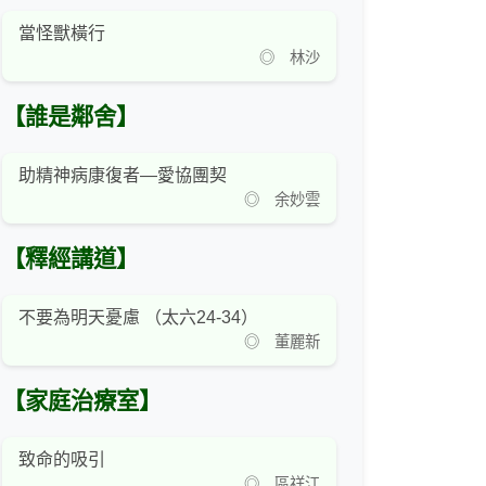
當怪獸橫行
◎ 林沙
【誰是鄰舍】
助精神病康復者—愛協團契
◎ 余妙雲
【釋經講道】
不要為明天憂慮 （太六24-34）
◎ 董麗新
【家庭治療室】
致命的吸引
◎ 區祥江