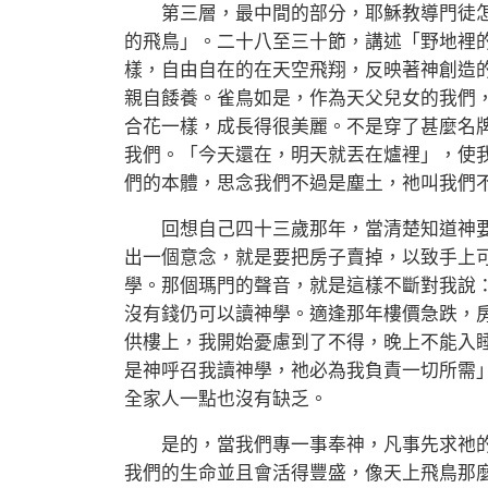
第三層，最中間的部分，耶穌教導門徒怎
的飛鳥」。二十八至三十節，講述「野地裡
樣，自由自在的在天空飛翔，反映著神創造
親自餧養。雀鳥如是，作為天父兒女的我們
合花一樣，成長得很美麗。不是穿了甚麼名
我們。「今天還在，明天就丟在爐裡」，使
們的本體，思念我們不過是塵土，祂叫我們
回想自己四十三歲那年，當清楚知道神要
出一個意念，就是要把房子賣掉，以致手上
學。那個瑪門的聲音，就是這樣不斷對我說
沒有錢仍可以讀神學。適逢那年樓價急跌，
供樓上，我開始憂慮到了不得，晚上不能入
是神呼召我讀神學，祂必為我負責一切所需
全家人一點也沒有缺乏。
是的，當我們專一事奉神，凡事先求祂的
我們的生命並且會活得豐盛，像天上飛鳥那