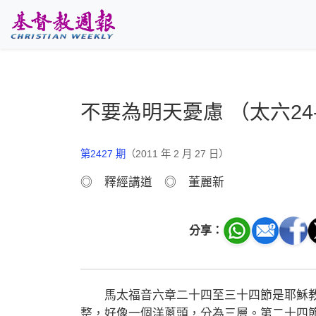
跳至主要內容
不要為明天憂慮 （太六24-
第2427 期
（2011 年 2 月 27 日）
◎ 釋經講道 ◎ 董麗新
分享：
馬太福音六章二十四至三十四節是耶穌教
整，好像一個洋蔥頭，分為三層。第二十四