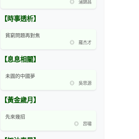
◎ 蒲錦昌
【時事透析】
貧窮問題再對焦
◎ 羅杰才
【息息相關】
未圓的中國夢
◎ 吳思源
【黃金歲月】
先來幾招
◎ 昂嘯