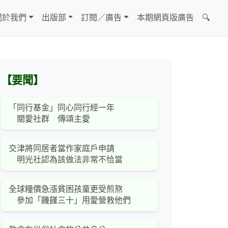
關於我們
出版部
訂閱／廣告
本期網頁版廣告
🔍
【要聞】
「同行基金」同心同行經一年
關愛社群 傳頌主愛
交津將同居者當作家庭戶申請
明光社認為該做法非常不恰當
全球糧價急漲貧困孩童更受煎熬
參加「饑饉三十」用愛營救他們