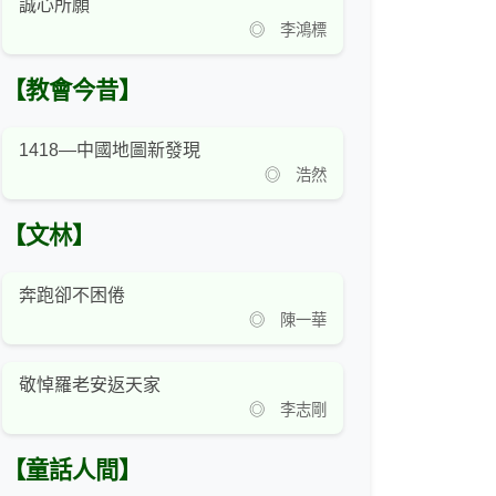
誠心所願
◎ 李鴻標
【教會今昔】
1418—中國地圖新發現
◎ 浩然
【文林】
奔跑卻不困倦
◎ 陳一華
敬悼羅老安返天家
◎ 李志剛
【童話人間】