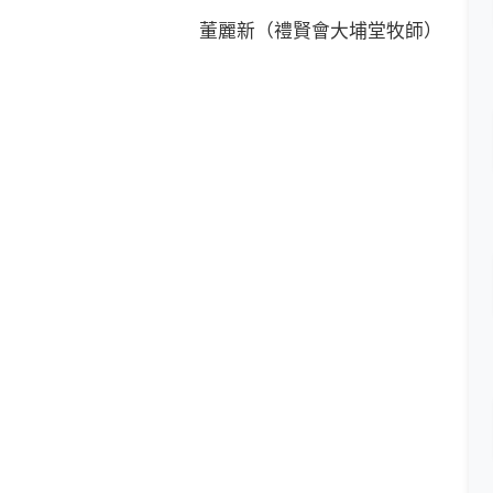
董麗新（禮賢會大埔堂牧師）