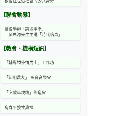
教會在世俗社會的公共身分
【聯會動態】
聯會舉辦「講壇事奉」
吳思源先生主講「時代信息」
【教會、機構短訊】
「輔導婚外情男士」工作坊
「知朋舊友」 福音音樂會
「突破單親路」佈道會
梅春平按牧典禮