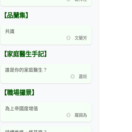
【品蘭集】
共識
◎ 文蘭芳
【家庭醫生手記】
誰是你的家庭醫生？
◎ 蕭烜
【職場攞景】
為上帝國度增值
◎ 羅錫為