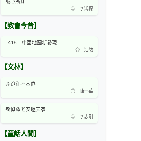
誠心所願
◎ 李鴻標
【教會今昔】
1418—中國地圖新發現
◎ 浩然
【文林】
奔跑卻不困倦
◎ 陳一華
敬悼羅老安返天家
◎ 李志剛
【童話人間】