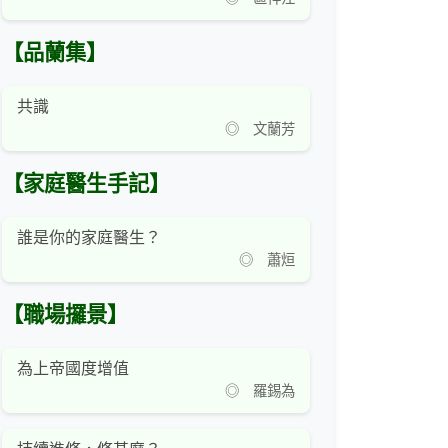
【品蘭集】
共識
◎ 文蘭芳
【家庭醫生手記】
誰是你的家庭醫生？
◎ 蕭烜
【職場攞景】
為上帝國度增值
◎ 羅錫為