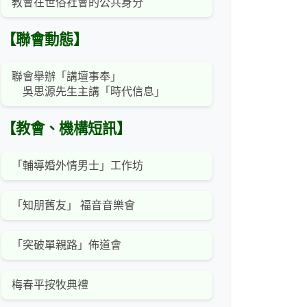
教會在世俗社會的公共身分
【聯會動態】
聯會舉辦「講壇事奉」
吳思源先生主講「時代信息」
【教會、機構短訊】
「輔導婚外情男士」工作坊
「知朋舊友」 福音音樂會
「突破單親路」佈道會
梅春平按牧典禮