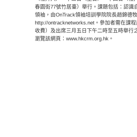
春園街77號竹居臺）舉行。課題包括：認識
領袖，由OnTrack領袖培訓學院院長趙錦德牧
http://ontracknetworks.net
收費）及出席三月五日下午二時至五時舉行之PF
瀏覽該網頁：www.hkcrm.org.hk。