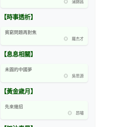
◎ 蒲錦昌
【時事透析】
貧窮問題再對焦
◎ 羅杰才
【息息相關】
未圓的中國夢
◎ 吳思源
【黃金歲月】
先來幾招
◎ 昂嘯