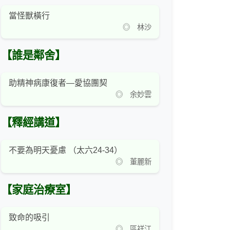
當怪獸橫行
◎ 林沙
【誰是鄰舍】
助精神病康復者—愛協團契
◎ 余妙雲
【釋經講道】
不要為明天憂慮 （太六24-34）
◎ 董麗新
【家庭治療室】
致命的吸引
◎ 區祥江