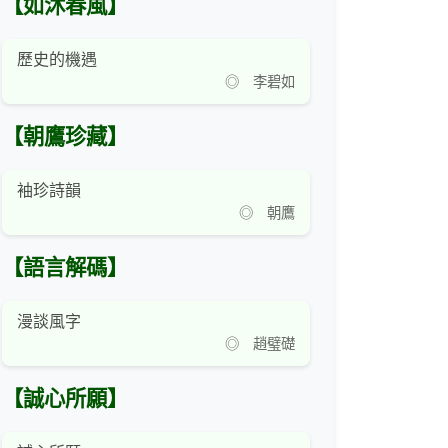
【如沐春風】
歷史的機遇
◎ 李碧如
【朝鷹珍藏】
袖珍詩韻
◎ 朝鷹
【語言解碼】
漫談風字
◎ 趙璧礎
【誠心所願】