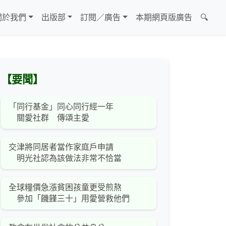
關於我們
出版部
訂閱／廣告
本期網頁版廣告
🔍
【要聞】
「同行基金」同心同行經一年
關愛社群 傳頌主愛
交津將同居者當作家庭戶申請
明光社認為該做法非常不恰當
全球糧價急漲貧困孩童更受煎熬
參加「饑饉三十」用愛營救他們