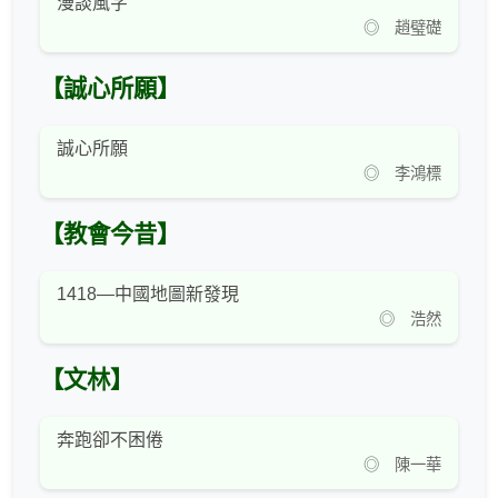
漫談風字
◎ 趙璧礎
【誠心所願】
誠心所願
◎ 李鴻標
【教會今昔】
1418—中國地圖新發現
◎ 浩然
【文林】
奔跑卻不困倦
◎ 陳一華