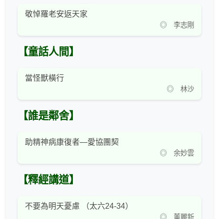
敬悼羅老安返天家
◎ 李志剛
【童話人間】
當怪獸橫行
◎ 林沙
【誰是鄰舍】
助精神病康復者—愛協團契
◎ 余妙雲
【釋經講道】
不要為明天憂慮 （太六24-34）
◎ 董麗新