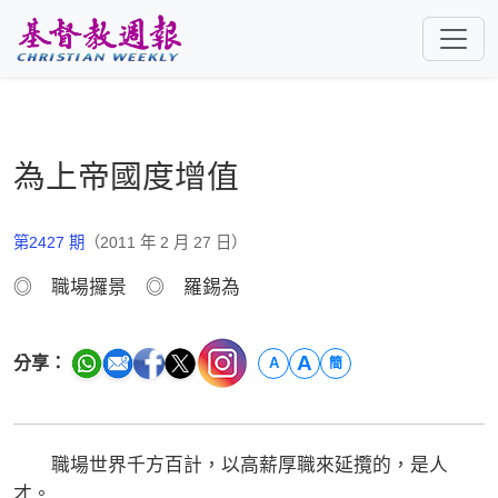
跳至主要內容
為上帝國度增值
第2427 期
（2011 年 2 月 27 日）
◎ 職場攞景 ◎ 羅錫為
A
分享：
A
簡
職場世界千方百計，以高薪厚職來延攬的，是人
才。