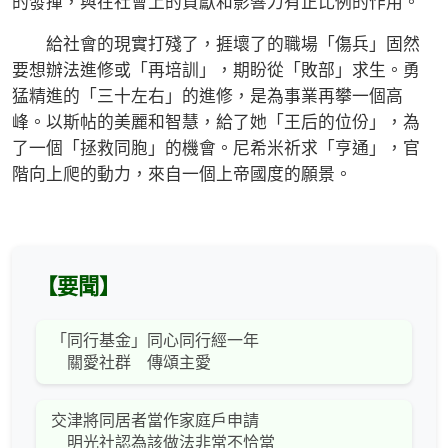
的發揮，與在社會上的貢獻和影響力有正比例的作用。
給社會的現實打殘了，捱壞了的職場「傷兵」固然
要想辦法進修或「再培訓」，期盼從「敗部」求生。勇
猛精進的「三十左右」的進修，是為事業再攀一個高
峰。以斯帖的美麗和智慧，給了她「王后的位份」，為
了一個「拯救同胞」的機會。尼希米祈求「亨通」，官
階向上爬的動力，來自一個上帝國度的願景。
【要聞】
「同行基金」同心同行經一年
關愛社群 傳頌主愛
交津將同居者當作家庭戶申請
明光社認為該做法非常不恰當