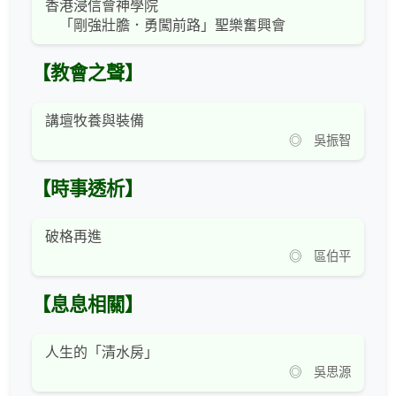
香港浸信會神學院
「剛強壯膽．勇闖前路」聖樂奮興會
【教會之聲】
講壇牧養與裝備
◎ 吳振智
【時事透析】
破格再進
◎ 區伯平
【息息相關】
人生的「清水房」
◎ 吳思源