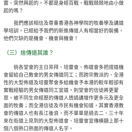
雷、突然興起的。不都是身經百戰，戰戰兢兢地由小做
起的嗎？
我們應該相信及尊重香港各神學院的牧養學及講道
學培訓，已經給予我們的新進傳道人有相當好的裝備，
他們欠缺的是機會、機會與機會！
（三）捨傳道其誰？
倘各堂會的主日祟拜、培靈會、佈道會多把證道機
會留給自己教會的男女傳道同工；而跨宗教派的、全港
性的大型佈道及培靈聚會多給機會予本港的較年輕卻有
實戰經驗的男女傳道同工宣道。則堂會的信徒將更蒙
恩，被不同生命經歷的傳道人透過講壇作更多元及更全
面的牧養；而全港信徒及市民有機會知道，其實香港教
會的傳道人也有長江後浪，而不單單是過去二、三十年
來在街道上見到的大型佈道會、培靈會宣傳橫額上那十
個八個熟口熟面的傳道人名字。