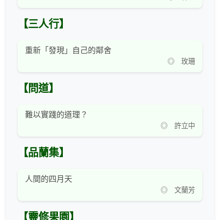
【三人行】
重新「發現」自己的鄰舍
◎ 玫珊
【問道】
難以實踐的道理？
◎ 許立中
【品蘭集】
人間的四月天
◎ 文蘭芳
【靈修果園】