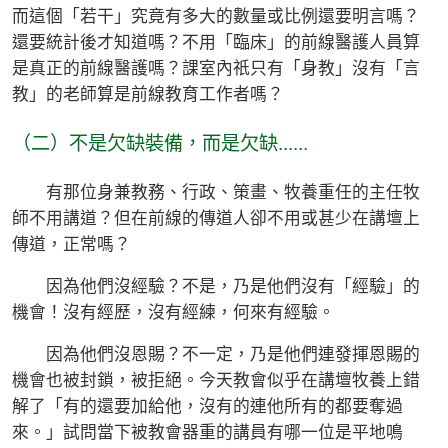
而這個「若干」究竟有多大的數量或比例還要明言嗎？
還要統計後才知道嗎？不用「臨床」的前線醫護人員算
是真正的前線醫護嗎？課室內祇只有「身教」沒有「言
教」的老師算是前線教育工作者嗎？
（二）不是欠缺裝備，而是欠缺......
有那位身兼教務、行政、策畫、牧養重任的主任牧
師不用講道？但在前線的傳道人卻不用或甚少在講壇上
傳道，正常嗎？
因為他們沒經驗？不是，乃是他們沒有「經驗」的
機會！沒有經歷，沒有經練，何來有經驗。
因為他們沒恩賜？不一定，乃是他們連發揮恩賜的
機會也被封鎖，被拒絕。今天教會似乎在講壇牧養上錯
解了「有的還要加給他，沒有的連他所有的都要奪過
來。」試問當下被教會器重的講員有哪一位是平地鳴