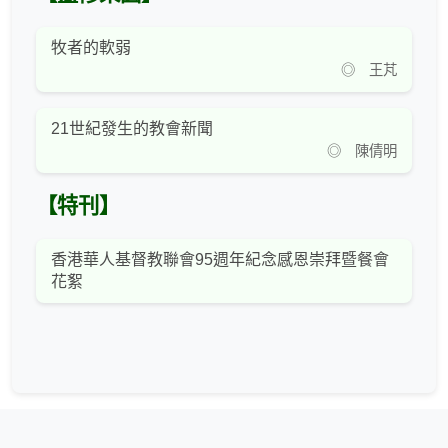
牧者的軟弱
◎ 王芃
21世紀發生的教會新聞
◎ 陳倩明
【特刊】
香港華人基督教聯會95週年紀念感恩崇拜暨餐會
花絮