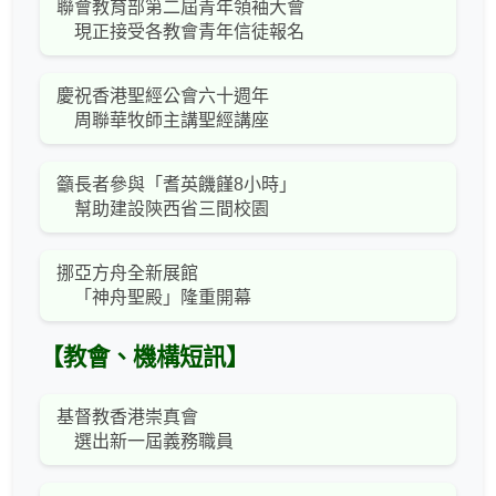
聯會教育部第二屆青年領袖大會
現正接受各教會青年信徒報名
慶祝香港聖經公會六十週年
周聯華牧師主講聖經講座
籲長者參與「耆英饑饉8小時」
幫助建設陝西省三間校園
挪亞方舟全新展館
「神舟聖殿」隆重開幕
【教會、機構短訊】
基督教香港崇真會
選出新一屆義務職員