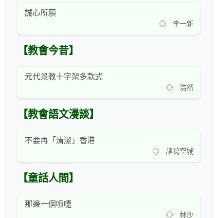
誠心所願
◎ 李一新
【教會今昔】
元代景教十字架多款式
◎ 浩然
【教會語文漫談】
不要再「清潔」香港
◎ 諸葛空城
【童話人間】
那邊一個噴嚏
◎ 林沙