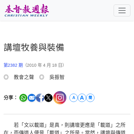
跳至主要內容
講壇牧養與裝備
第2382 期
（2010 年 4 月 18 日）
◎ 教會之聲 ◎ 吳振智
A
分享：
A
簡
若「文以載道」是真，則講壇更應是「載道」之所
在，而傳道人便是「載道」之所是。當然，講壇與傳道