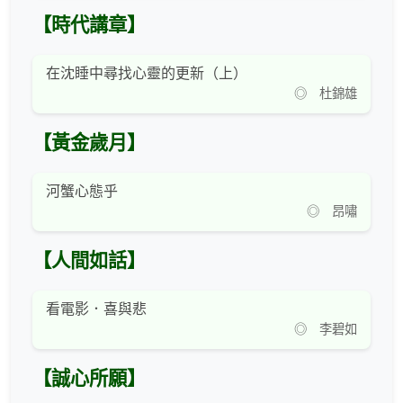
【時代講章】
在沈睡中尋找心靈的更新（上）
◎ 杜錦雄
【黃金歲月】
河蟹心態乎
◎ 昂嘯
【人間如話】
看電影．喜與悲
◎ 李碧如
【誠心所願】