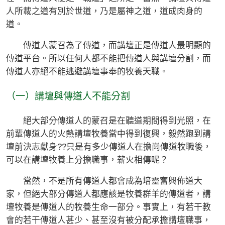
人所載之道有別於世道，乃是屬神之道，道成肉身的
道。
傳道人蒙召為了傳道，而講壇正是傳道人最明顯的
傳道平台。所以任何人都不能把傳道人與講壇分割，而
傳道人亦絕不能逃避講壇事奉的牧養天職。
（一）講壇與傳道人不能分割
絕大部分傳道人的蒙召是在聽道期間得到光照，在
前輩傳道人的火熱講壇牧養當中得到復興，毅然跑到講
壇前決志獻身??只是有多少傳道人在擔崗傳道牧職後，
可以在講壇牧養上分擔職事，薪火相傳呢？
當然，不是所有傳道人都會成為培靈奮興佈道大
家，但絕大部分傳道人都應該是牧養群羊的傳道者，講
壇牧養是傳道人的牧養生命一部分。事實上，有若干教
會的若干傳道人甚少、甚至沒有被分配承擔講壇職事，