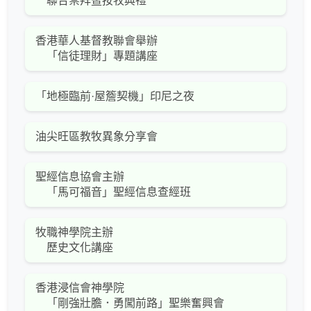
聯合崇拜暨按牧典禮
香港華人基督教聯會舉辦
「信徒理財」專題講座
「地極臨前·屋簷契機」印尼之夜
油尖旺區教牧異象分享會
聖經信息協會主辦
「馬可福音」聖經信息查經班
牧職神學院主辦
歷史文化講座
香港浸信會神學院
「剛強壯膽．勇闖前路」聖樂奮興會