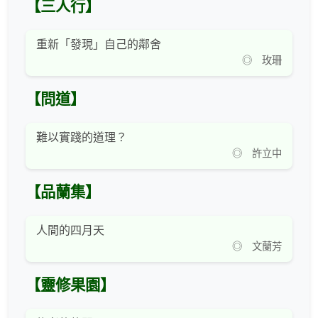
【三人行】
重新「發現」自己的鄰舍
◎ 玫珊
【問道】
難以實踐的道理？
◎ 許立中
【品蘭集】
人間的四月天
◎ 文蘭芳
【靈修果園】