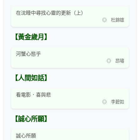
在沈睡中尋找心靈的更新（上）
◎ 杜錦雄
【黃金歲月】
河蟹心態乎
◎ 昂嘯
【人間如話】
看電影．喜與悲
◎ 李碧如
【誠心所願】
誠心所願