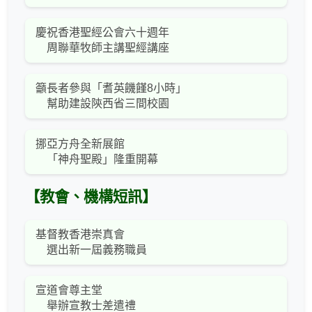
慶祝香港聖經公會六十週年
周聯華牧師主講聖經講座
籲長者參與「耆英饑饉8小時」
幫助建設陝西省三間校園
挪亞方舟全新展館
「神舟聖殿」隆重開幕
【教會、機構短訊】
基督教香港崇真會
選出新一屆義務職員
宣道會尊主堂
舉辦宣教士差遣禮