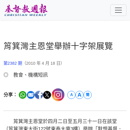
跳至主要內容
筲箕灣主恩堂舉辦十字架展覽
第2382 期
（2010 年 4 月 18 日）
◎ 教會、機構短訊
A
分享：
A
簡
筲箕灣主恩堂於四月二日至五月三十一日在該堂
（筲箕灣東大街122號東泰大廈3樓）舉辦「默想基督．