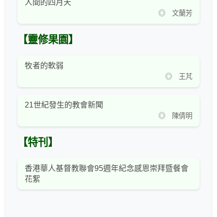
人間的四月天
◎ 文蘭芳
【靈修果園】
牧者的軟弱
◎ 王芃
21世紀發生的教會新聞
◎ 陳倩明
【特刊】
香港華人基督教聯會95週年紀念感恩崇拜暨餐會
花絮