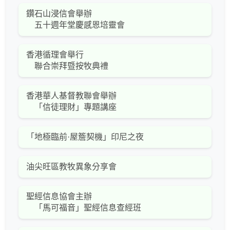
鑽石山浸信會舉辦
五十週年堂慶感恩培靈會
香港循理會舉行
聯合崇拜暨按牧典禮
香港華人基督教聯會舉辦
「信徒理財」專題講座
「地極臨前·屋簷契機」印尼之夜
油尖旺區教牧異象分享會
聖經信息協會主辦
「馬可福音」聖經信息查經班