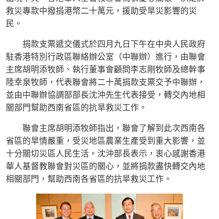
救災專款中撥捐港幣二十萬元，援助受旱災影響的災
民。
捐款支票遞交儀式於四月九日下午在中央人民政府
駐香港特別行政區聯絡辦公室（中聯辦）進行，由聯會
主席胡明添牧師、執行董事會顧問李志剛牧師及總幹事
陸幸泉牧師，代表聯會將二十萬捐款支票交予中聯辦，
並由中聯辦協調部部長沈沖先生代表接受，轉交內地相
關部門幫助西南省區的抗旱救災工作。
聯會主席胡明添牧師指出，聯會了解到此次西南各
省區的旱情嚴重，受災地區農業生產受到重大影響，並
十分關切災區人民生活。沈沖部長表示，衷心感謝香港
華人基督教聯會對災區的關心，並將捐款盡快轉交內地
相關部門，幫助西南各省區的抗旱救災工作。