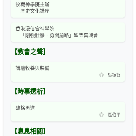
牧職神學院主辦
歷史文化講座
香港浸信會神學院
「剛強壯膽．勇闖前路」聖樂奮興會
【教會之聲】
講壇牧養與裝備
◎ 吳振智
【時事透析】
破格再進
◎ 區伯平
【息息相關】