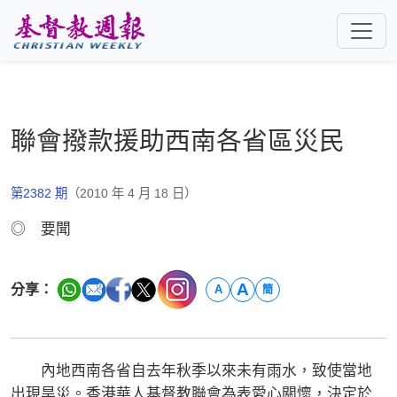
跳至主要內容
聯會撥款援助西南各省區災民
第2382 期
（2010 年 4 月 18 日）
◎ 要聞
A
分享：
A
簡
內地西南各省自去年秋季以來未有雨水，致使當地
出現旱災。香港華人基督教聯會為表愛心關懷，決定於