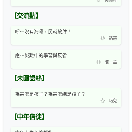
【交流點】
呼～沒有海嘯，民就放肆！
◎ 駱慧
應～災難中的學習與反省
◎ 陳一華
【未圓語絲】
為甚麼是孩子？為甚麼總是孩子？
◎ 巧兒
【中年信徒】