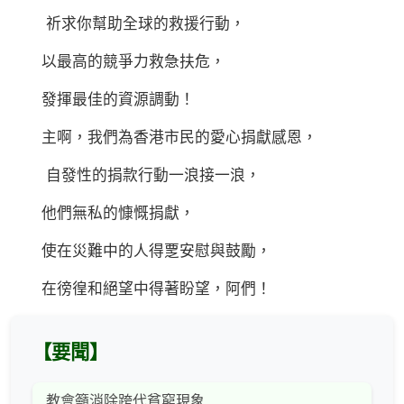
祈求你幫助全球的救援行動，
以最高的競爭力救急扶危，
發揮最佳的資源調動！
主啊，我們為香港市民的愛心捐獻感恩，
自發性的捐款行動一浪接一浪，
他們無私的慷慨捐獻，
使在災難中的人得覂安慰與鼓勵，
在徬徨和絕望中得著盼望，阿們！
【要聞】
教會籲消除跨代貧窮現象