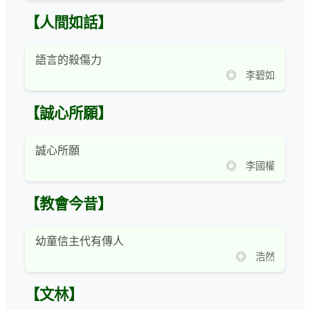
【人間如話】
語言的殺傷力
◎ 李碧如
【誠心所願】
誠心所願
◎ 李國權
【教會今昔】
幼童信主代有傳人
◎ 浩然
【文林】