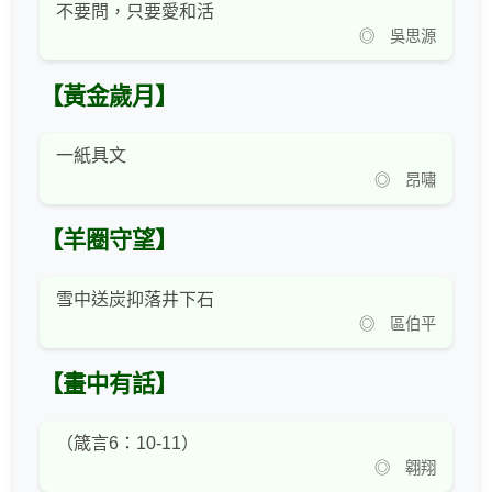
不要問，只要愛和活
◎ 吳思源
【黃金歲月】
一紙具文
◎ 昂嘯
【羊圈守望】
雪中送炭抑落井下石
◎ 區伯平
【畫中有話】
（箴言6：10-11）
◎ 翱翔