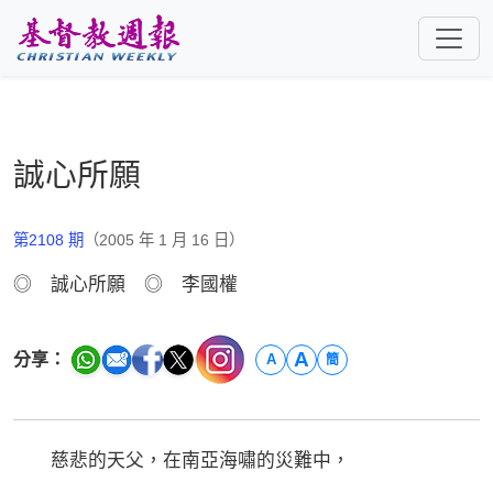
跳至主要內容
誠心所願
第2108 期
（2005 年 1 月 16 日）
◎ 誠心所願 ◎ 李國權
A
分享：
A
簡
慈悲的天父，在南亞海嘯的災難中，