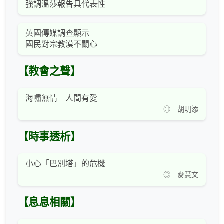
強調溫莎報告具代表性
英國傳媒調查顯示
國民對宗教漠不關心
【教會之聲】
海嘯無情 人間有愛
◎ 胡明添
【時事透析】
小心「巴別塔」的危機
◎ 麥慧文
【息息相關】