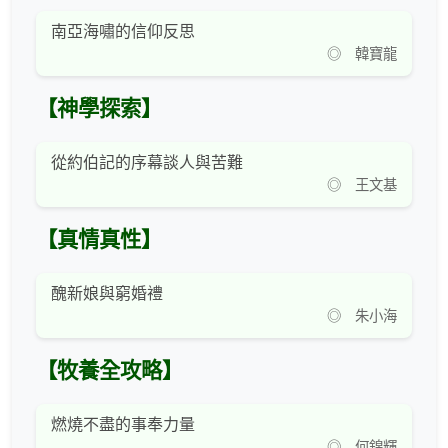
南亞海嘯的信仰反思
◎ 韓寶龍
【神學探索】
從約伯記的序幕談人與苦難
◎ 王文基
【真情真性】
醜新娘與窮婚禮
◎ 朱小海
【牧養全攻略】
燃燒不盡的事奉力量
◎ 何錦輝