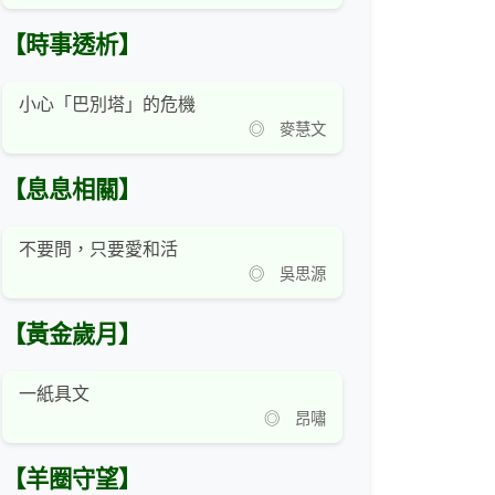
【時事透析】
小心「巴別塔」的危機
◎ 麥慧文
【息息相關】
不要問，只要愛和活
◎ 吳思源
【黃金歲月】
一紙具文
◎ 昂嘯
【羊圈守望】