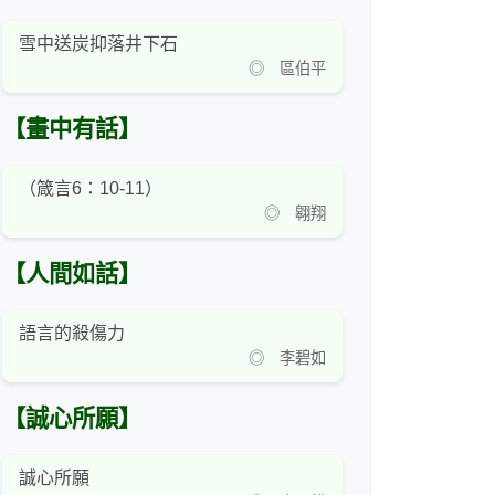
雪中送炭抑落井下石
◎ 區伯平
【畫中有話】
（箴言6：10-11）
◎ 翱翔
【人間如話】
語言的殺傷力
◎ 李碧如
【誠心所願】
誠心所願