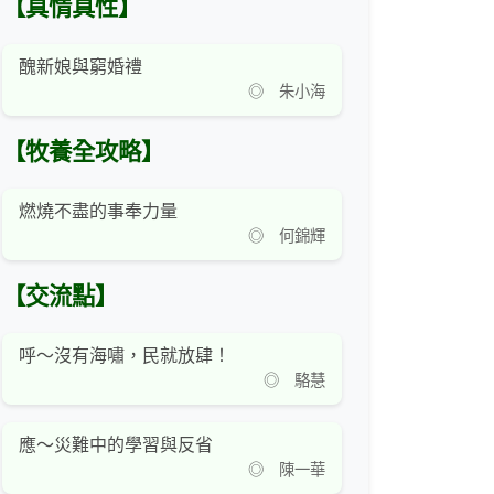
【真情真性】
醜新娘與窮婚禮
◎ 朱小海
【牧養全攻略】
燃燒不盡的事奉力量
◎ 何錦輝
【交流點】
呼～沒有海嘯，民就放肆！
◎ 駱慧
應～災難中的學習與反省
◎ 陳一華