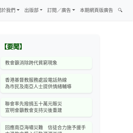
關於我們
出版部
訂閱／廣告
本期網頁版廣告
🔍
【要聞】
教會籲消除跨代貧窮現象
香港基督教服務處設電話熱線
為市民及南亞人士提供情緒輔導
聯會率先撥捐五十萬元賑災
宣明會籲教會支持災後重建
回應南亞海嘯災難 信徒合力施予援手