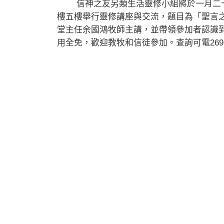
信神之友另類生活靈修小組將於一月二十
樓五樓舉行靈修講座與交流，題目為「聖言
堂主任余國鴻牧師主講，並帶領參加者認識
用全免，歡迎教牧和信徒參加。查詢可電2691-