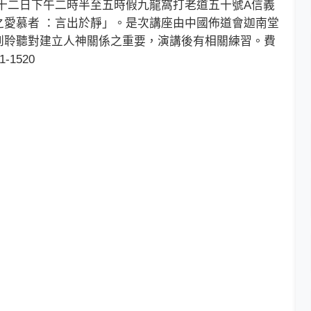
二日下午二時半至五時假九龍窩打老道五十號A信義
之愛慕者 ：言出於靜」。是次講座由中國佈道會迦南堂
到聆聽對建立人神關係之重要，演講後有相關練習。費
1520