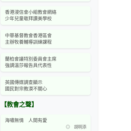
香港浸信會小組教會網絡
少年兒童敬拜讚美學校
中華基督教會香港區會
主辦牧養輔導訓練課程
蘭柏會議特別委員會主席
強調溫莎報告具代表性
英國傳媒調查顯示
國民對宗教漠不關心
【教會之聲】
海嘯無情 人間有愛
◎ 胡明添