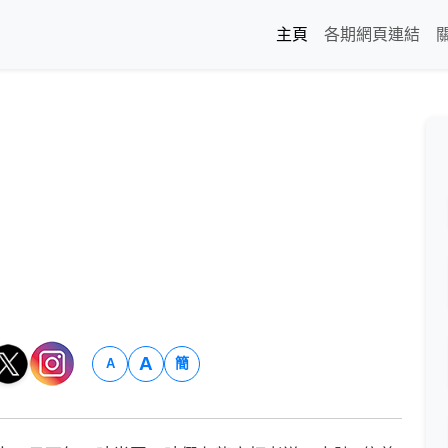
主頁
各期網頁連結
A
簡
A