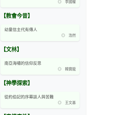
◎ 李國權
【教會今昔】
幼童信主代有傳人
◎ 浩然
【文林】
南亞海嘯的信仰反思
◎ 韓寶龍
【神學探索】
從約伯記的序幕談人與苦難
◎ 王文基