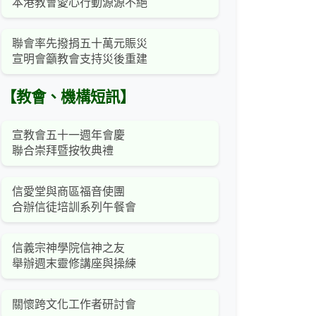
本港教會愛心行動源源不絕
聯會率先撥捐五十萬元賑災
宣明會籲教會支持災後重建
【教會、機構短訊】
宣教會五十一週年會慶
聯合崇拜暨按牧典禮
信愛堂與商區福音使團
合辦信徒培訓系列午餐會
信義宗神學院信神之友
舉辦週末靈修講座與操練
關懷跨文化工作者研討會