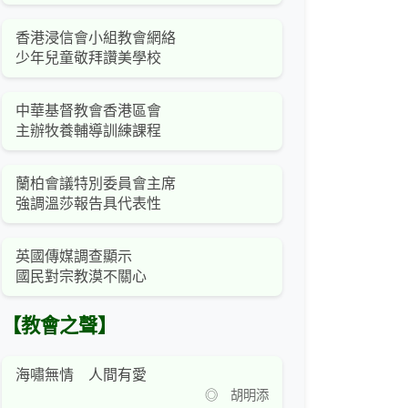
香港浸信會小組教會網絡
少年兒童敬拜讚美學校
中華基督教會香港區會
主辦牧養輔導訓練課程
蘭柏會議特別委員會主席
強調溫莎報告具代表性
英國傳媒調查顯示
國民對宗教漠不關心
【教會之聲】
海嘯無情 人間有愛
◎ 胡明添