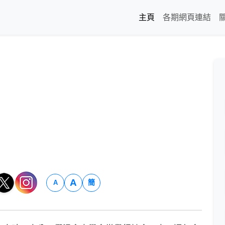
主頁
各期網頁連結
A
簡
A