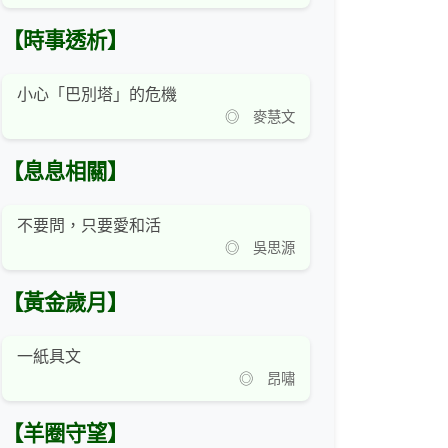
【時事透析】
小心「巴別塔」的危機
◎ 麥慧文
【息息相關】
不要問，只要愛和活
◎ 吳思源
【黃金歲月】
一紙具文
◎ 昂嘯
【羊圈守望】