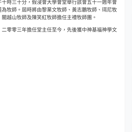
十時三十分，假浸會大學會堂舉行該會五十一週年會
蓮為牧師。屆時將由黎業文牧師、黃志鵬牧師、珥尼牧
、關越山牧師及陳笑紅牧師擔任主禮牧師團。
二零零三年擔任堂主任至今，先後獲中神基福神學文