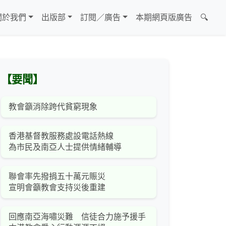
關於我們
出版部
訂閱／廣告
本期網頁版廣告
🔍
【要聞】
教會籲消除跨代貧窮現象
香港基督教服務處設電話熱線
為市民及南亞人士提供情緒輔導
聯會率先撥捐五十萬元賑災
宣明會籲教會支持災後重建
回應南亞海嘯災難 信徒合力施予援手