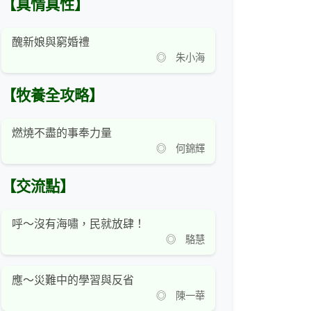
【真情真性】
醜新娘與窮婚禮
◎ 朱小海
【牧養全攻略】
燃燒不盡的事奉力量
◎ 何錦輝
【交流點】
呼～沒有海嘯，民就放肆！
◎ 駱慧
應～災難中的學習與反省
◎ 陳一華