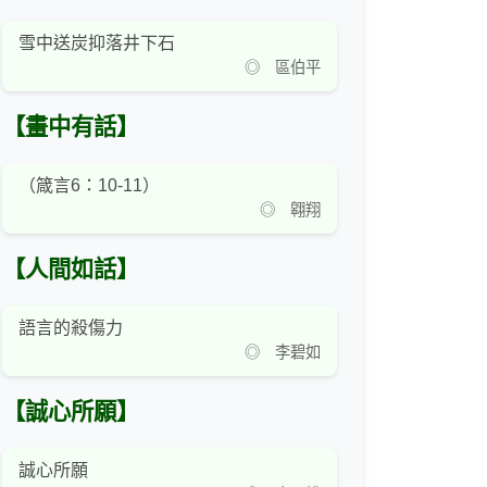
雪中送炭抑落井下石
◎ 區伯平
【畫中有話】
（箴言6：10-11）
◎ 翱翔
【人間如話】
語言的殺傷力
◎ 李碧如
【誠心所願】
誠心所願