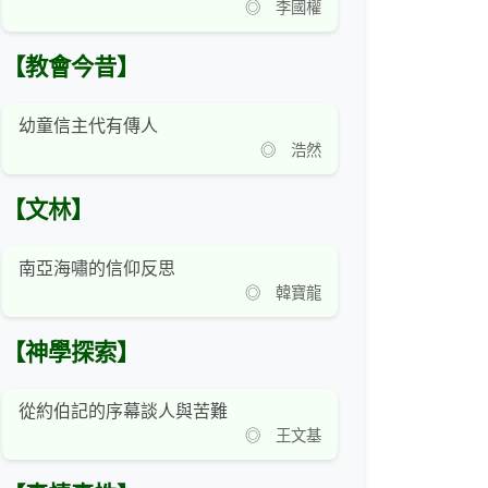
◎ 李國權
【教會今昔】
幼童信主代有傳人
◎ 浩然
【文林】
南亞海嘯的信仰反思
◎ 韓寶龍
【神學探索】
從約伯記的序幕談人與苦難
◎ 王文基