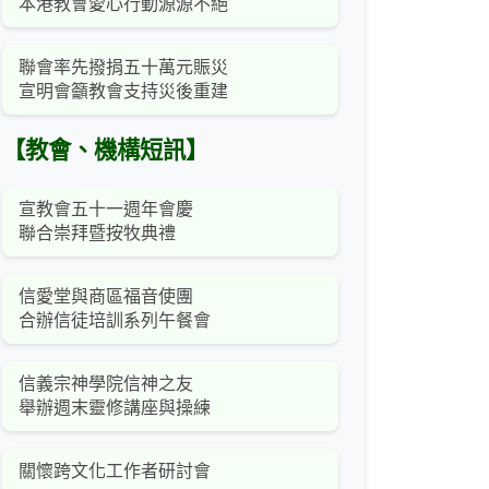
本港教會愛心行動源源不絕
聯會率先撥捐五十萬元賑災
宣明會籲教會支持災後重建
【教會、機構短訊】
宣教會五十一週年會慶
聯合崇拜暨按牧典禮
信愛堂與商區福音使團
合辦信徒培訓系列午餐會
信義宗神學院信神之友
舉辦週末靈修講座與操練
關懷跨文化工作者研討會