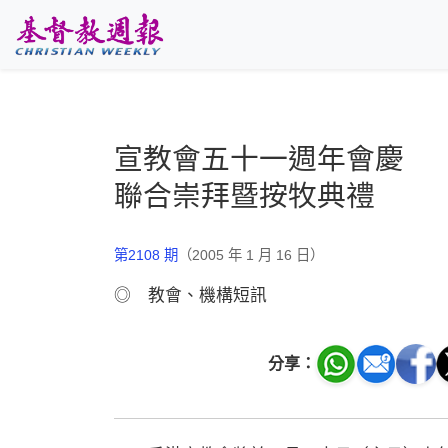
跳至主要內容
宣教會五十一週年會慶
聯合崇拜暨按牧典禮
第2108 期
（2005 年 1 月 16 日）
◎ 教會、機構短訊
分享：