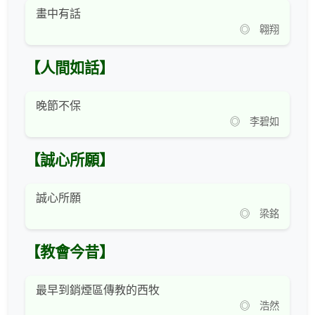
畫中有話
◎ 翱翔
【人間如話】
晚節不保
◎ 李碧如
【誠心所願】
誠心所願
◎ 梁銘
【教會今昔】
最早到銷煙區傳教的西牧
◎ 浩然