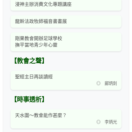
浸神主辦消費文化專題講座
龍幹法政牧師福音書畫展
剛果教會開辦足球學校
撫平當地青少年心靈
【教會之聲】
聖經主日再談讀經
◎ 鄺炳釗
【時事透析】
天水圍～教會能作甚麼？
◎ 李炳光