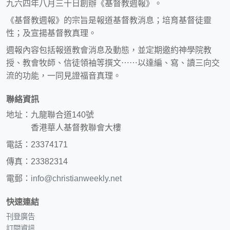
九六四年八月三十日創辦《基督教週報》。
《基督教週報》的宗旨是報道基督教消息；培育基督徒靈
性；及宣揚基督教真理。
週報內容包括報道教會消息及動態，並定期邀約神學院教
授、教會牧師、信徒領袖等撰文⋯⋯以達編、寫、讀三向交
流的功能，一同見證福音真理。
聯絡資訊
地址：九龍聯合道140號
香港華人基督教聯會大樓
電話：23374171
傳真：23382314
電郵：
info@christianweekly.net
快速連結
刊登廣告
訂閱資訊