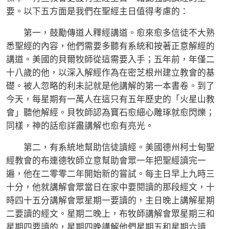
要。以下五方面是我們在聖經主日值得考慮的：
第一，鼓勵傳道人釋經講道。愈來愈多信徒不大熟
悉聖經的內容，他們需要多聽有系統和按著正意解經的
講道。美國的貝爾牧師從這需要入手；五年前，年僅二
十八歲的他，以深入解經作為在密芝根州建立教會的基
礎。被人忽略的利未記就是他講解的第一本書卷。到了
今天，每星期有一萬人在這只有五年歷史的「火星山教
會」聽他解經。貝牧師認為寶石愈細心雕琢就愈閃爍；
同樣，神的話愈詳盡講解也愈有亮光。
第二，有系統地幫助信徒讀經。美國德州柯士甸聖
經教會的布連德牧師立意幫助會眾一年把聖經讀完一
遍，他在二零零二年開始新的嘗試。每主日早上九時三
十分，他就講解會眾當日在家中要閱讀的那段經文，十
時四十五分講解會眾星期一要讀的，主日晚上講解星期
二要讀的經文。星期二晚上，布牧師講解會眾星期三和
星期四要讀的，星期四晚講解他們星期五和星期六讀