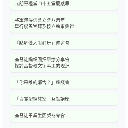
元朗靈糧堂四十五堂慶感恩
將軍澳浸信會立會八週年
舉行感恩崇拜及按立執事典禮
「點解做人咁好玩」佈道會
基督徒編輯團契舉辦分享會
探討基督教文字事工的現況
「你是誰的鄰舍？」座談會
「百變聖經教室」互動講座
基督徒畢業生團契冬令會