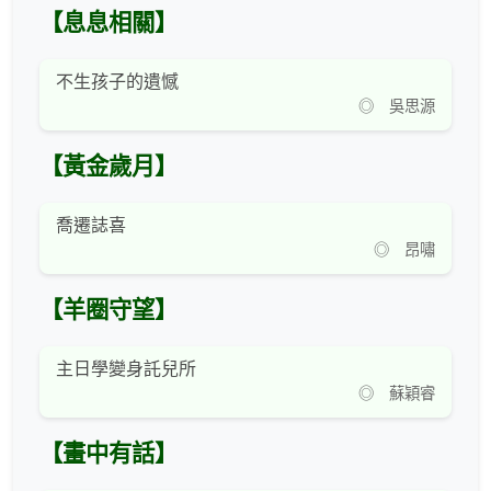
【息息相關】
不生孩子的遺憾
◎ 吳思源
【黃金歲月】
喬遷誌喜
◎ 昂嘯
【羊圈守望】
主日學變身託兒所
◎ 蘇穎睿
【畫中有話】