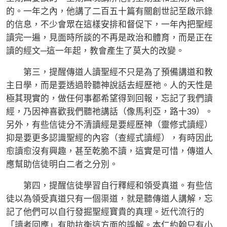
的。一年之內，他講了二百五十篇有關創世記至啟示錄
的信息，不少會眾在這樣安排和督促下，一年內把聖經
讀完一遍，見面時所談的不再是政治和體育，而是正在
讀的經文─這一年起，教會產生了莫大的改變。
第三，提醒傳道人讀聖經不只是為了預備講道和教
主日學，而是要透過聆聽神說話去經歷祂。人的天性是
極其現實的，做任何事都希望得到回報，忘記了我們讀
經，乃因神喜歡我們聽祂講話（像馬利亞，路十39）。
另外，有些信徒分不清讀經是要經歷神（靈修式讀經）
抑是要更多認識聖經的內容（查經式讀經），有時因此
愈讀愈沒有興趣，甚至乾脆不讀，這實是可惜，傳道人
應幫助信徒明白二者之分別。
第四，提醒信徒學習自行釋經和領受真道。有些信
徒以為領受真道只有一個渠道，就是聽傳道人講解，忘
記了他們可以自行發掘聖經寶貴的真理。近代流行的
「讀者回應」有助抗衡這方面的誤解。本仁約翰只有小