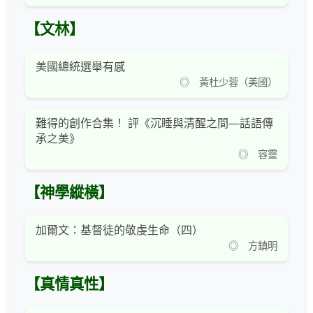
【文林】
美國總統選舉有感
◎ 黃杜少蓉（美國）
難得的創作合集！ 評《沉睡與清醒之間—話語傳
承之美》
◎ 容靈
【神學縱橫】
加爾文：基督徒的敬虔生命（四）
◎ 方鎮明
【真情真性】