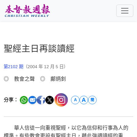
跳至主要內容
聖經主日再談讀經
第2102 期
（2004 年 12 月 5 日）
◎ 教會之聲 ◎ 鄺炳釗
A
分享：
A
簡
華人信徒一向重視聖經，以它為信仰和行事為人的
標準。有些教會更設有聖經主日，藉此強調讀經的重