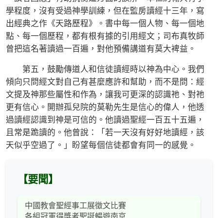
學程度，沒有受過神學訓練，但在監房讀經十三年，寫
出經典之作《天路歷程》。書中每一個人物、每一個地
點、每一個歷程，都有根有據的引用經文；司布真牧師
曾把這名著讀過一百遍，對他預備講道有莫大裨益。
第五，鼓勵傳道人和信徒讀經時以神為中心。我們
傾向只問經文對自己有甚麼應許和幫助，而不是問：經
文提及神那些屬性和作為，讓我可更深的認識祂、對祂
更有信心。開辦孤兒院的莫勒先生是信心的偉人，他透
過讀經認識到神是可信的。他讀過聖經一百五十五遍，
且常是跪讀的。他曾說：「若一天沒有好好地讀經，該
天似乎空過了。」盼望每個信徒都會有同一的感覺。
【要聞】
中國教會聖經事工展徵文比賽
各組冠軍得獎者聖誕暢遊南京