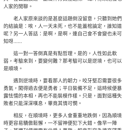
人家的閒聊。
老人家原來談的是甚麼話題倒沒留意，只聽到她們
的結論是：唉，人一天未死，也不能蓋棺論定，誰知道
呢？另一人答話：是啊，是啊，連自己會不會變也未可
知呀......
這一對一答倒真是有點哲理。是的，人性如此軟
弱，考驗來到，要變何難？那考驗可以是逆境，也可以
是順境。
遇到逆境時，要看那人的韌力，咬牙堅忍需要很多
勇氣，闖得過去便是勇者；平日裝備不足，這時候便暴
露怯懦的本相，再也不能裝模作樣。只是，面對這種失
敗者只能深深嘆息，畢竟其情可憫。
相反，在順境時，更多人會重重地跌倒，因為順境
時更容易驕傲鬆懈，一不留神便犯下大錯。像早一陣