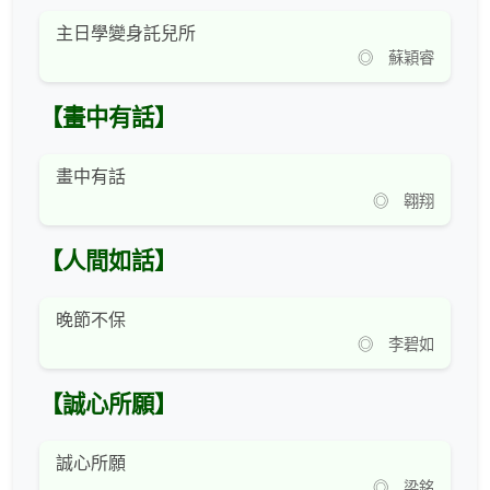
主日學變身託兒所
◎ 蘇穎睿
【畫中有話】
畫中有話
◎ 翱翔
【人間如話】
晚節不保
◎ 李碧如
【誠心所願】
誠心所願
◎ 梁銘