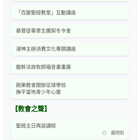
「百變聖經教室」互動講座
基督徒畢業生團契冬令會
浸神主辦消費文化專題講座
龍幹法政牧師福音書畫展
剛果教會開辦足球學校
撫平當地青少年心靈
【教會之聲】
聖經主日再談讀經
◎ 鄺炳釗