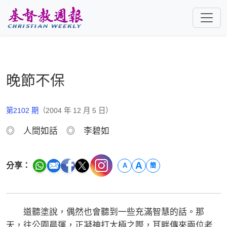
跳至主要內容
晚節不保
第2102 期
（2004 年 12 月 5 日）
◎ 人間如話 ◎ 李碧如
A
分享：
A
簡
道聽塗說，偶然也會聽到一些充滿智慧的話。那
天，往公園晨運，正凝神打太極之際，耳畔傳來兩位老