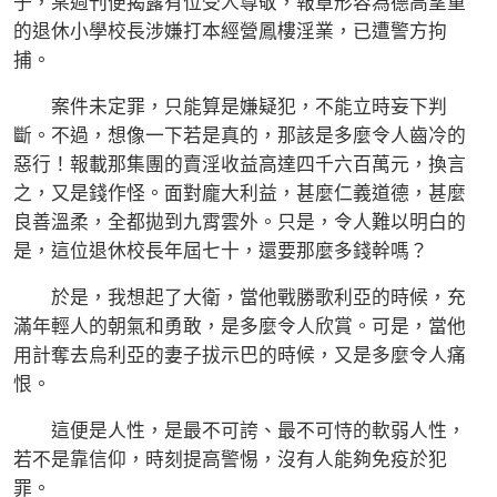
子，某週刊便揭露有位受人尊敬，報章形容為德高望重
的退休小學校長涉嫌打本經營鳳樓淫業，已遭警方拘
捕。
案件未定罪，只能算是嫌疑犯，不能立時妄下判
斷。不過，想像一下若是真的，那該是多麼令人齒冷的
惡行！報載那集團的賣淫收益高達四千六百萬元，換言
之，又是錢作怪。面對龐大利益，甚麼仁義道德，甚麼
良善溫柔，全都拋到九霄雲外。只是，令人難以明白的
是，這位退休校長年屆七十，還要那麼多錢幹嗎？
於是，我想起了大衛，當他戰勝歌利亞的時候，充
滿年輕人的朝氣和勇敢，是多麼令人欣賞。可是，當他
用計奪去烏利亞的妻子拔示巴的時候，又是多麼令人痛
恨。
這便是人性，是最不可誇、最不可恃的軟弱人性，
若不是靠信仰，時刻提高警惕，沒有人能夠免疫於犯
罪。