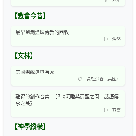
【教會今昔】
最早到銷煙區傳教的西牧
◎ 浩然
【文林】
美國總統選舉有感
◎ 黃杜少蓉（美國）
難得的創作合集！ 評《沉睡與清醒之間—話語傳
承之美》
◎ 容靈
【神學縱橫】