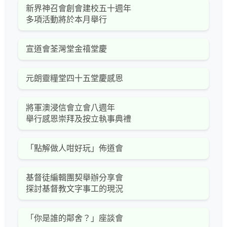
新界神召會創會建校五十週年
多項活動將於本月舉行
宣道會荃灣堂金禧堂慶
元朗靈糧堂四十五堂慶感恩
將軍澳浸信會立會八週年
舉行感恩崇拜及按立執事典禮
「點解做人咁好玩」佈道會
基督徒編輯團契舉辦分享會
探討基督教文字事工的現況
「你是誰的鄰舍？」座談會