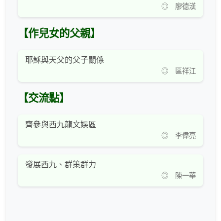
◎ 廖德漢
【作兒女的父親】
耶穌與天父的父子關係
◎ 區祥江
【交流點】
齊參與西九龍文娛區
◎ 李偉亮
發展西九、群策群力
◎ 陳一華