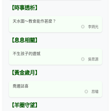
【時事透析】
天水圍～教會能作甚麼？
◎ 李炳光
【息息相關】
不生孩子的遺憾
◎ 吳思源
【黃金歲月】
喬遷誌喜
◎ 昂嘯
【羊圈守望】