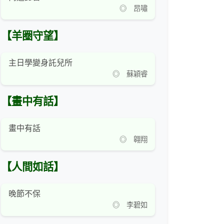
◎ 昂嘯
【羊圈守望】
主日學變身託兒所
◎ 蘇穎睿
【畫中有話】
畫中有話
◎ 翱翔
【人間如話】
晚節不保
◎ 李碧如