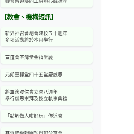
聯會傳道部同工組辦心臟講座
【教會、機構短訊】
新界神召會創會建校五十週年
多項活動將於本月舉行
宣道會荃灣堂金禧堂慶
元朗靈糧堂四十五堂慶感恩
將軍澳浸信會立會八週年
舉行感恩崇拜及按立執事典禮
「點解做人咁好玩」佈道會
基督徒編輯團契舉辦分享會