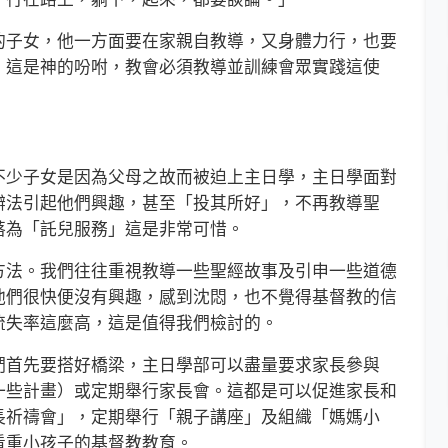
子女，他一方面要在家親自教導，又身體力行，也要
，這是神的吩咐，教會必須教導並訓練會眾實踐這使
少子女是因為父母之故而被迫上主日學，主日學面對
辦法引起他們興趣，甚至「投其所好」，不再教導聖
落為「託兒服務」這是非常可惜。
法。我們往往重視教導一些聖經故事及引申一些道德
他們很快便沒有興趣，感到沈悶，也不覺得基督教的信
流失率這麼高，這是值得我們檢討的。
首先要搭好橋梁，主日學部可以盡量要求家長參與
一些計畫）或定期舉行家長會。這都是可以促進家長和
長祈禱會」，定期舉行「親子講座」及組織「媽媽小
看重小孩子的基督教教育。