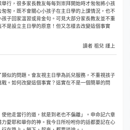
舉行，很多家長教友每每到崇拜開始時才匆匆將小孩
去匆匆，既不會關心小孩子在主日學的上課情況，也不
小孩子回家溫習或背金句。可見大部分家長教友並不重
這不是設立主日學的原意！但又怎樣去改變這個事實
讀者 祖兒 謹上
類似的問題。會友視主日學為託兒服務，不重視孩子
挑戰。如何改變這個事實？這實在不是一個簡單的問
使他走當行的道，就是到老也不偏離」。申命記六章
盡力愛耶和華你的神。我今日所吩咐你的話都要記在心
，行在路上，躺下，起來，都要談論。」