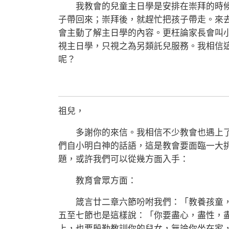
我教會的兒童主日學是安排在崇拜的時候
子帶回來；崇拜後，就趕忙把孩子帶走。來
會主動了解主日學的內容。更枉論家長會叫
視主日學，只視之為另類託兒服務。我相信
呢？
祖兒，
多謝你的來信。我相信不少教會也遇上了
們自小明白神的話語，這是教會要面臨一大
題，或許我們可以從幾方面入手：
教育會眾方面：
箴言廿二章六節吩咐我們：「教養孩童，
五至七節也是這樣說：「你要盡心，盡性，
上，也要殷勤教訓你的兒女，無論你坐在家