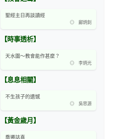
聖經主日再談讀經
◎ 鄺炳釗
【時事透析】
天水圍～教會能作甚麼？
◎ 李炳光
【息息相關】
不生孩子的遺憾
◎ 吳思源
【黃金歲月】
喬遷誌喜