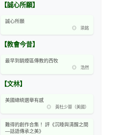
【誠心所願】
誠心所願
◎ 梁銘
【教會今昔】
最早到銷煙區傳教的西牧
◎ 浩然
【文林】
美國總統選舉有感
◎ 黃杜少蓉（美國）
難得的創作合集！ 評《沉睡與清醒之間
—話語傳承之美》