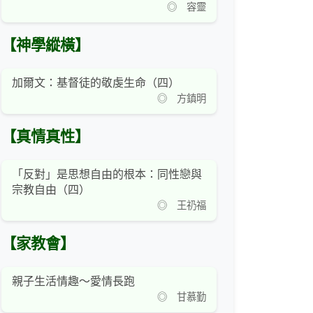
◎ 容靈
【神學縱橫】
加爾文：基督徒的敬虔生命（四）
◎ 方鎮明
【真情真性】
「反對」是思想自由的根本：同性戀與
宗教自由（四）
◎ 王礽福
【家教會】
親子生活情趣～愛情長跑
◎ 甘慕勤