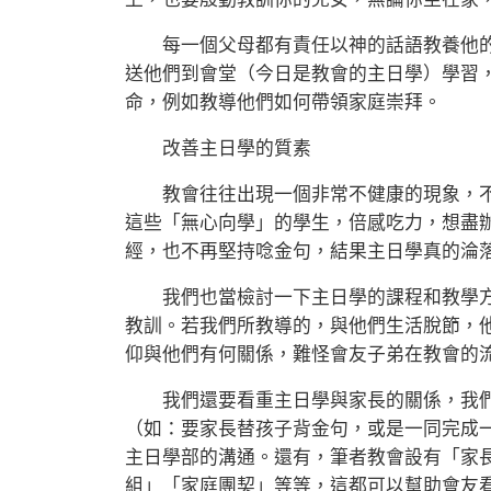
每一個父母都有責任以神的話語教養他的
送他們到會堂（今日是教會的主日學）學習
命，例如教導他們如何帶領家庭崇拜。
改善主日學的質素
教會往往出現一個非常不健康的現象，不
這些「無心向學」的學生，倍感吃力，想盡
經，也不再堅持唸金句，結果主日學真的淪
我們也當檢討一下主日學的課程和教學方
教訓。若我們所教導的，與他們生活脫節，
仰與他們有何關係，難怪會友子弟在教會的
我們還要看重主日學與家長的關係，我們
（如：要家長替孩子背金句，或是一同完成
主日學部的溝通。還有，筆者教會設有「家
組」「家庭團契」等等，這都可以幫助會友