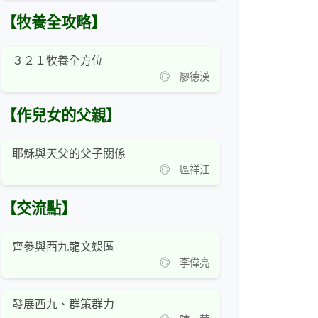
【牧養全攻略】
３２１牧養全方位
◎ 廖德漢
【作兒女的父親】
耶穌與天父的父子關係
◎ 區祥江
【交流點】
齊參與西九龍文娛區
◎ 李偉亮
發展西九、群策群力