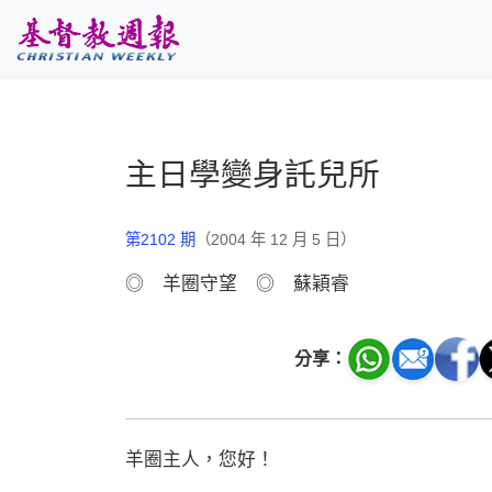
跳至主要內容
主日學變身託兒所
第2102 期
（2004 年 12 月 5 日）
◎ 羊圈守望 ◎ 蘇穎睿
分享：
羊圈主人，您好！