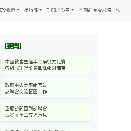
關於我們
出版部
訂閱／廣告
本期網頁版廣告
🔍
【要聞】
中國教會聖經事工展徵文比賽
各組冠軍得獎者聖誕暢遊南京
政府中央效率組官員
訪聯會交流墓園工作
重慶訪問團到訪聯會
就發展事工交流意見