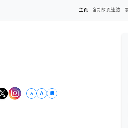
主頁
各期網頁連結
A
簡
A