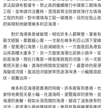
求法庭頒布暫緩令，禁止政府繼續進行中環第三期填海
工程，並申請司法覆核，澄清高等法院曾就灣仔北填海
工程的判詞，對中環填海工程一樣適用，目的在阻止政
府無限制地破壞維多利亞海港。
對於海港美景被破壞，相信許多人都察覺。筆者有
兩次經驗，都震撼心靈。一次是在維多利亞山頂下望維
港，發覺港口海景，比前減縮很大，一方面是因為港島
沿岸高樓大廈多了，另一方面是海港比前狹小過半，從
前是海港，現在只像是一條首尾稍寬的河道。另一次是
乘搭天星小輪，渡海的時間肯定縮短了，最要命的是港
海變成河道，風浪因河道狹窄而波濤洶湧，小輪隨浪起
伏，很難泊岸。
維多利亞海港是香港的特徵。許多遊客到香港，也
會特地乘搭天星小輪，在渡海時，瀏覽兩岸的景物，並
海港的美麗。假如水深而闊的海港，變成了湍急狹窄的
河流，甚或港九兩地連接起來，像荔枝角與橫瀾島連成