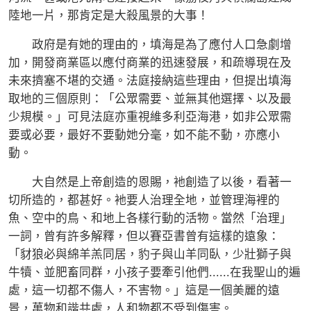
陸地一片，那肯定是大殺風景的大事！
政府是有她的理由的，填海是為了應付人口急劇增
加，開發商業區以應付商業的迅速發展，和疏導現在及
未來擠塞不堪的交通。法庭接納這些理由，但提出填海
取地的三個原則：「公眾需要、並無其他選擇、以及最
少規模。」可見法庭亦重視維多利亞海港，如非公眾需
要或必要，最好不要動她分毫，如不能不動，亦應小
動。
大自然是上帝創造的恩賜，衪創造了以後，看著一
切所造的，都甚好。衪要人治理全地，並管理海裡的
魚、空中的鳥、和地上各樣行動的活物。當然「治理」
一詞，曾有許多解釋，但以賽亞書曾有這樣的遠象：
「豺狼必與綿羊羔同居，豹子與山羊同臥，少壯獅子與
牛犢、並肥畜同群，小孩子要牽引他們......在我聖山的遍
處，這一切都不傷人，不害物。」這是一個美麗的遠
景，萬物和諧共處，人和物都不受到傷害。