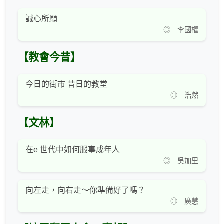
誠心所願
◎ 李國權
【教會今昔】
今日的街市 昔日的教堂
◎ 浩然
【文林】
在e 世代中如何服事成年人
◎ 吳加里
向左走，向右走～你準備好了嗎？
◎ 廣慧