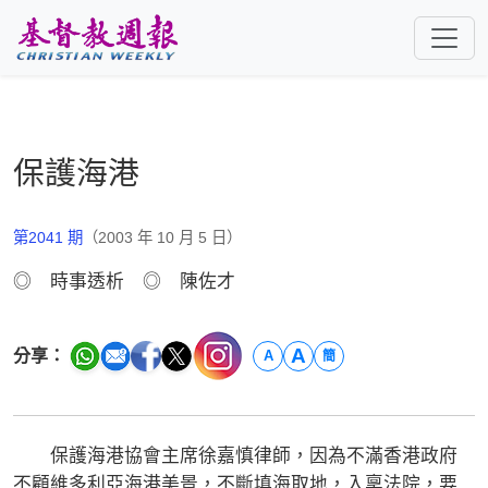
跳至主要內容
保護海港
第2041 期
（2003 年 10 月 5 日）
◎ 時事透析 ◎ 陳佐才
A
分享：
A
簡
保護海港協會主席徐嘉慎律師，因為不滿香港政府
不顧維多利亞海港美景，不斷填海取地，入稟法院，要