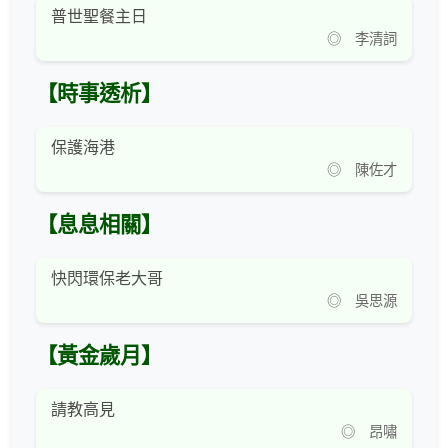
普世聖餐主日
◎ 李清詞
【時事透析】
保護海港
◎ 陳佐才
【息息相關】
快閃環保老大哥
◎ 吳思源
【黃金歲月】
請教高見
◎ 昂嘯