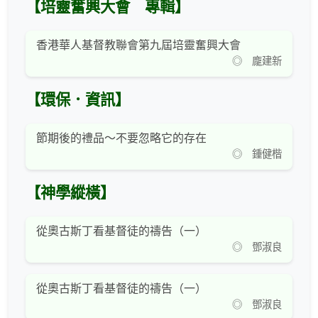
【培靈奮興大會 專輯】
香港華人基督教聯會第九屆培靈奮興大會
◎ 龐建新
【環保．資訊】
節期後的禮品～不要忽略它的存在
◎ 鍾健楷
【神學縱橫】
從奧古斯丁看基督徒的禱告（一）
◎ 鄧淑良
從奧古斯丁看基督徒的禱告（一）
◎ 鄧淑良