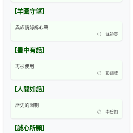
【羊圈守望】
異族情緣訴心聲
◎ 蘇穎睿
【畫中有話】
再被使用
◎ 彭錦威
【人間如話】
歷史的諷刺
◎ 李碧如
【誠心所願】