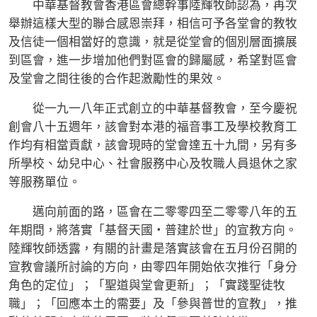
中華基督教會香港區會總幹事陸輝牧師認為，再次
舉辦這樣大型的聯合感恩崇拜，相信可予各堂會的教牧
及信徒一個相當好的意識，就是從堂會的個別層面擴展
到區會，進一步增加他們對區會的歸屬感，希望對區會
及堂會之間往後的合作起激勵性的果效。
從一九一八年正式創立的中華基督教會，至今慶祝
創會八十五週年，該會對本港的福音事工及學校教育工
作均有相當貢獻，該會現時的堂會達五十九間，另有多
所學校、幼兒中心、社會服務中心及牧職人員退休之家
等服務單位。
邁向前面的路，區會在二零零四至二零零八年的五
年期間，將落實「基督天國‧普建於世」的宣教方向。
陸輝牧師透露，有關的計畫是落實該會在五月份召開的
宣教會議所討論的方向，由零四年開始依次推行「身分
角色的定位」；「聖道與堂會更新」；「實踐聖徒牧
職」；「回應本土的需要」及「參與普世的宣教」，推