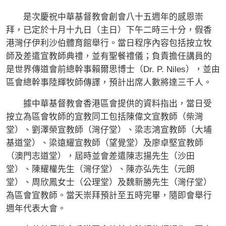
是次慶祝中華基督教會創會八十五週年的感恩崇
拜，已定於十月十九日（主日）下午二時三十分，假香
港灣仔伊利沙伯體育館舉行。當日程序內容包括按立牧
師及差遣宣教師典禮，並有聖餐禮儀；負責擔任講員的
是世界傳道會前總幹事賴爾思博士（Dr. P. Niles），並由
區會總幹事陸輝牧師傳譯，預計出席人數將達三千人。
據中華基督教會香港區會提供的資料指出，當日受
按立為區會牧師的宣教同工包括陳偉文宣教師（柴灣
堂）、劉澤榮宣教師（灣仔堂）、梁志鴻宣教師（大埔
基道堂）、梁遠耀宣教師（望覺堂）及廖卓堅宣教師
（澳門志道堂），屆時並會差遣陳志揚先生（沙田
堂）、陳耀權先生（灣仔堂）、陳亦弘先生（元朗
堂）、周欣鳳女士（公理堂）及魏新勝先生（灣仔堂）
為區會宣教師。當天崇拜預計至五時完畢，隨即會舉行
週年代表大會。