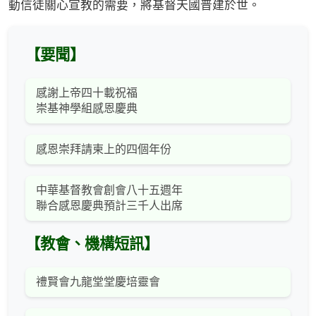
動信徒關心宣教的需要，將基督天國普建於世。
【要聞】
感謝上帝四十載祝福
崇基神學組感恩慶典
感恩崇拜請柬上的四個年份
中華基督教會創會八十五週年
聯合感恩慶典預計三千人出席
【教會、機構短訊】
禮賢會九龍堂堂慶培靈會