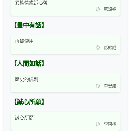
異族情緣訴心聲
◎ 蘇穎睿
【畫中有話】
再被使用
◎ 彭錦威
【人間如話】
歷史的諷刺
◎ 李碧如
【誠心所願】
誠心所願
◎ 李國權