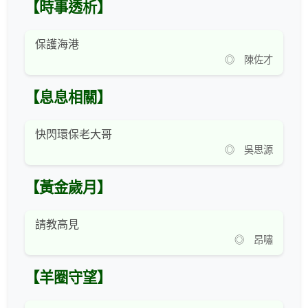
【時事透析】
保護海港
◎ 陳佐才
【息息相關】
快閃環保老大哥
◎ 吳思源
【黃金歲月】
請教高見
◎ 昂嘯
【羊圈守望】