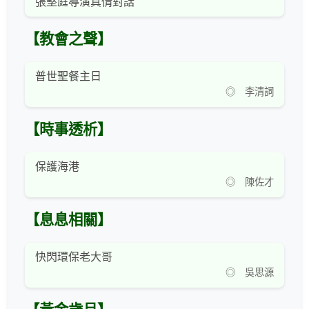
張堅庭導演真情對話
【教會之聲】
普世聖餐主日
◎ 李清詞
【時事透析】
保護海港
◎ 陳佐才
【息息相關】
快閃環保老大哥
◎ 吳思源