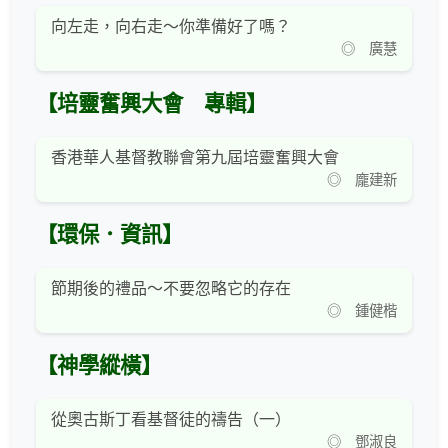
向左走，向右走～你準備好了嗎？
◎ 廣慧
【培靈奮興大會 專輯】
香港華人基督教聯會第九屆培靈奮興大會
◎ 龐建新
【環保．資訊】
節期後的禮品～不要忽略它的存在
◎ 鍾健楷
【神學縱橫】
從奧古斯丁看基督徒的禱告（一）
◎ 鄧淑良