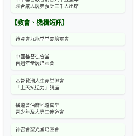
聯合感恩慶典預計三千人出席
【教會、機構短訊】
禮賢會九龍堂堂慶培靈會
中國基督徒會堂
百週年堂慶培靈會
基督教潮人生命堂聯會
「上天抗逆力」講座
播道會油麻地道真堂
青少年及大專生佈道會
神召會聖光堂培靈會