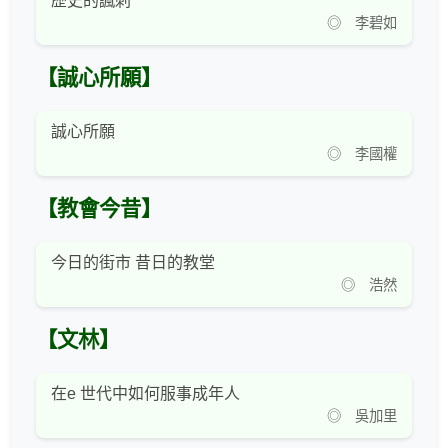
歷史的諷刺
◎ 李碧如
【誠心所願】
誠心所願
◎ 李國權
【教會今昔】
今日的街市 昔日的教堂
◎ 浩然
【文林】
在e 世代中如何服事成年人
◎ 吳加里