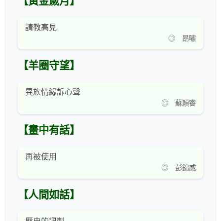
【黃金歲月】
請教高見
◎ 昂嘯
【羊圈守望】
異族情緣訴心聲
◎ 蘇穎睿
【畫中有話】
再被使用
◎ 彭錦威
【人間如話】