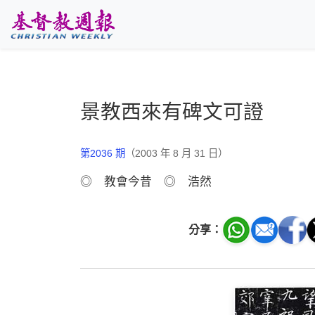
跳至主要內容
景教西來有碑文可證
第2036 期
（2003 年 8 月 31 日）
◎ 教會今昔 ◎ 浩然
分享：