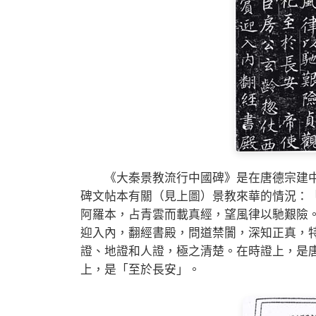
《大秦景教流行中國碑》是在唐德宗建中
碑文帖本有關（見上圖）景教來華的情況：
阿羅本，占青雲而載真經，望風律以馳艱險
迎入內，翻經書殿，問道禁闠，深知正真，特令
證、地證和人證，極之清楚。在時證上，是
上，是「至於長安」。