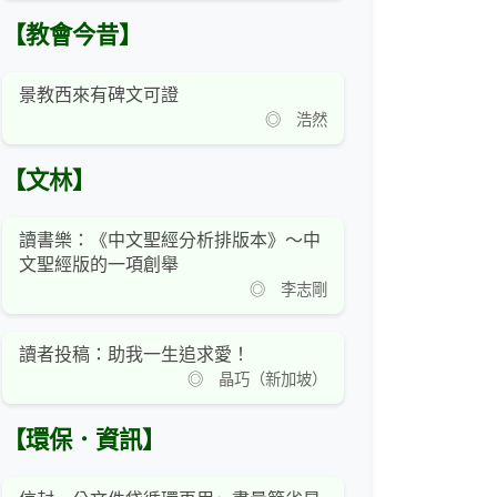
【教會今昔】
景教西來有碑文可證
◎ 浩然
【文林】
讀書樂：《中文聖經分析排版本》～中
文聖經版的一項創舉
◎ 李志剛
讀者投稿：助我一生追求愛！
◎ 晶巧（新加坡）
【環保．資訊】