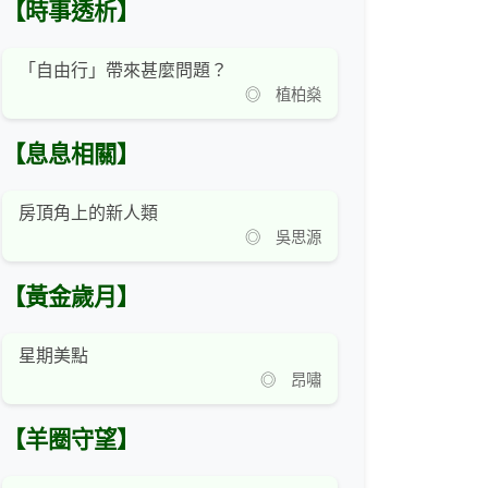
【時事透析】
「自由行」帶來甚麼問題？
◎ 植柏燊
【息息相關】
房頂角上的新人類
◎ 吳思源
【黃金歲月】
星期美點
◎ 昂嘯
【羊圈守望】