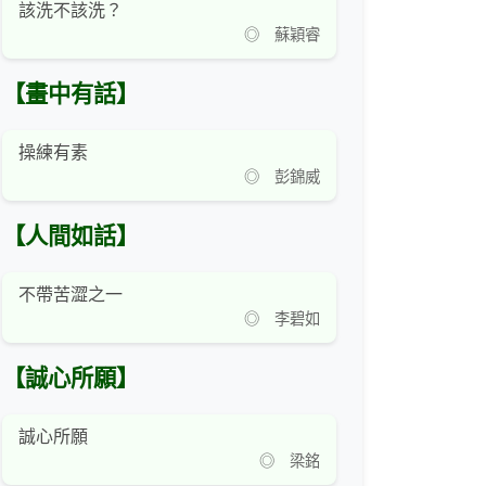
該洗不該洗？
◎ 蘇穎睿
【畫中有話】
操練有素
◎ 彭錦威
【人間如話】
不帶苦澀之一
◎ 李碧如
【誠心所願】
誠心所願
◎ 梁銘