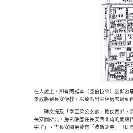
在人證上，即有阿羅本（亞伯拉罕）因仰慕
景教將到長安傳教，以致派出宰相房玄齡到
碑文提及「宰臣房公玄齡，摠仗西郊，賓
長安圖所見，房玄齡應在長安西北角的開遠
寧坊」。古長安圖更載有「波斯胡寺」（即