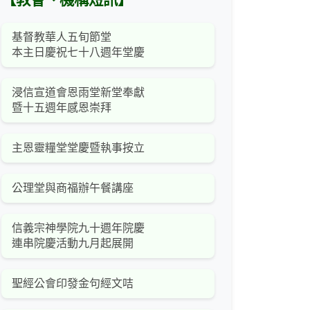
【教會、機構短訊】
基督教華人五旬節堂
本主日慶祝七十八週年堂慶
浸信宣道會恩雨堂新堂奉獻
暨十五週年感恩崇拜
主恩靈糧堂堂慶暨執事按立
公理堂與商福辦午餐講座
信義宗神學院九十週年院慶
連串院慶活動九月起展開
聖經公會印發金句經文咭