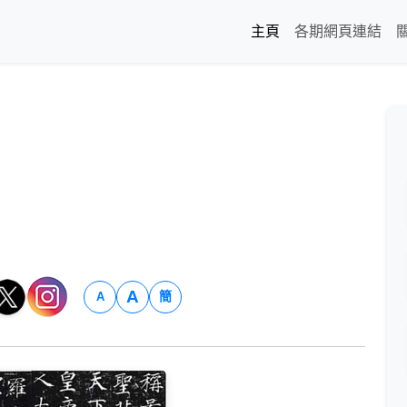
主頁
各期網頁連結
A
簡
A