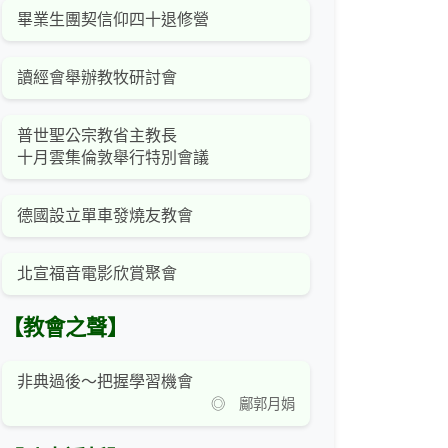
畢業生團契信仰四十退修營
讀經會舉辦教牧研討會
普世聖公宗教省主教長
十月雲集倫敦舉行特別會議
德國設立單車發燒友教會
北宣福音電影欣賞聚會
【教會之聲】
非典過後～把握學習機會
◎ 鄺郭月娟