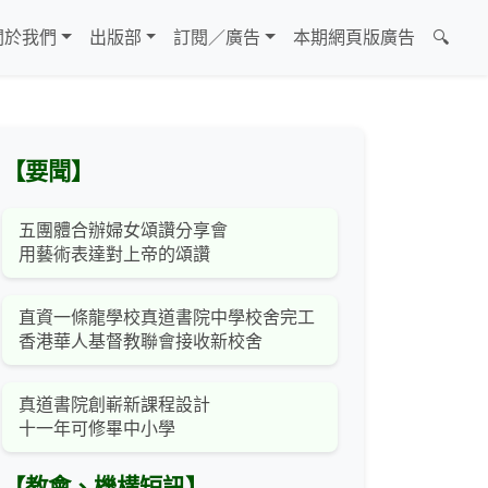
關於我們
出版部
訂閱／廣告
本期網頁版廣告
🔍
【要聞】
五團體合辦婦女頌讚分享會
用藝術表達對上帝的頌讚
直資一條龍學校真道書院中學校舍完工
香港華人基督教聯會接收新校舍
真道書院創嶄新課程設計
十一年可修畢中小學