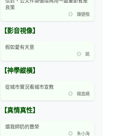
信封、公文件袋循環再用～盡量節省是
良策
◎ 鍾健楷
【影音視像】
假如愛有天意
◎ 銘
【神學縱橫】
從城市實況看城市宣教
◎ 楊直繩
【真情真性】
還我師奶的豐榮
◎ 朱小海