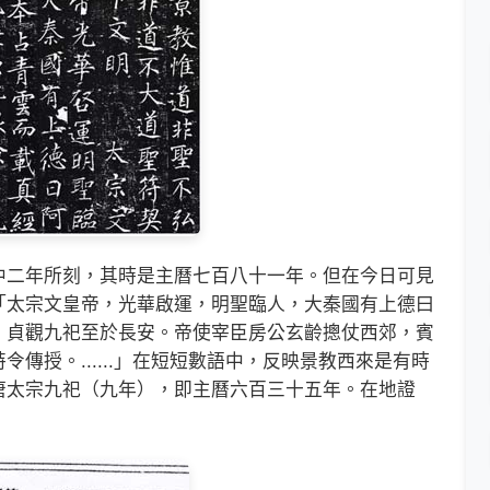
二年所刻，其時是主曆七百八十一年。但在今日可見
「太宗文皇帝，光華啟運，明聖臨人，大秦國有上德曰
。貞觀九祀至於長安。帝使宰臣房公玄齡摠仗西郊，賓
傳授。......」在短短數語中，反映景教西來是有時
唐太宗九祀（九年），即主曆六百三十五年。在地證