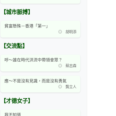
【城市脈搏】
貧富懸殊－香港「第一」
◎ 胡明添
【交流點】
呼～誰在時代洪流中帶領會眾？
◎ 蔡志森
應～不是沒有見識，而是沒有勇氣
◎ 龔立人
【才德女子】
我不知道