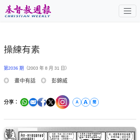
跳至主要內容
操練有素
第2036 期
（2003 年 8 月 31 日）
◎ 畫中有話 ◎ 彭錦威
A
分享：
A
簡