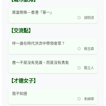
貧富懸殊－香港「第一」
◎ 胡明添
【交流點】
呼～誰在時代洪流中帶領會眾？
◎ 蔡志森
應～不是沒有見識，而是沒有勇氣
◎ 龔立人
【才德女子】
我不知道
◎ 朱綽婷