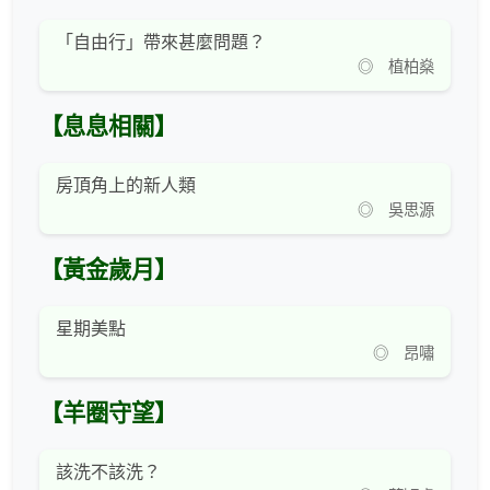
「自由行」帶來甚麼問題？
◎ 植柏燊
【息息相關】
房頂角上的新人類
◎ 吳思源
【黃金歲月】
星期美點
◎ 昂嘯
【羊圈守望】
該洗不該洗？