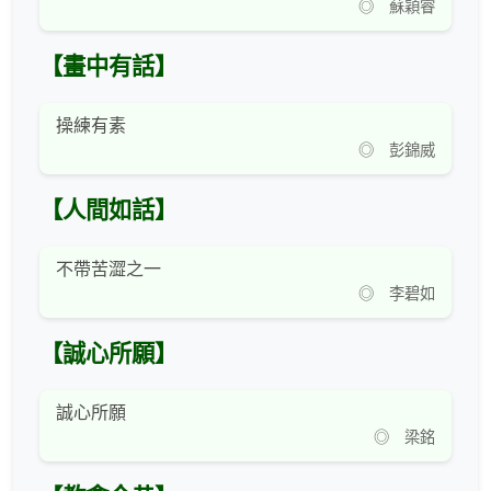
◎ 蘇穎睿
【畫中有話】
操練有素
◎ 彭錦威
【人間如話】
不帶苦澀之一
◎ 李碧如
【誠心所願】
誠心所願
◎ 梁銘