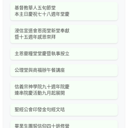
基督教華人五旬節堂
本主日慶祝七十八週年堂慶
浸信宣道會恩雨堂新堂奉獻
暨十五週年感恩崇拜
主恩靈糧堂堂慶暨執事按立
公理堂與商福辦午餐講座
信義宗神學院九十週年院慶
連串院慶活動九月起展開
聖經公會印發金句經文咭
畢業生團契信仰四十退修營