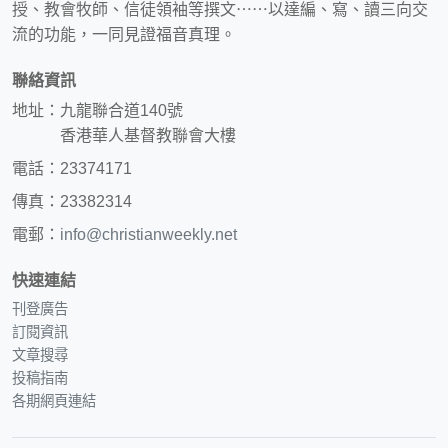
授、教會牧師、信徒領袖等撰文⋯⋯以達編、寫、讀三向交
流的功能，一同見證福音真理。
聯絡資訊
地址：九龍聯合道140號
香港華人基督教聯會大樓
電話：23374171
傳真：23382314
電郵：
info@christianweekly.net
快速連結
刊登廣告
訂閱資訊
文章搜尋
投稿指南
各期網頁連結