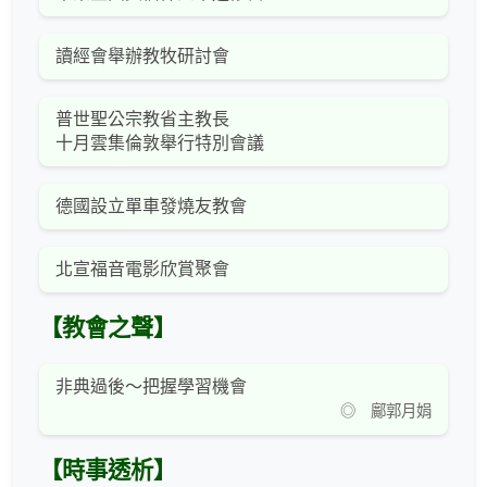
讀經會舉辦教牧研討會
普世聖公宗教省主教長
十月雲集倫敦舉行特別會議
德國設立單車發燒友教會
北宣福音電影欣賞聚會
【教會之聲】
非典過後～把握學習機會
◎ 鄺郭月娟
【時事透析】