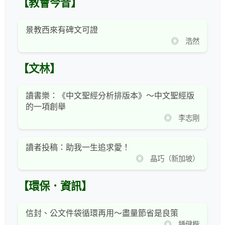
【教會今昔】
景教西來有碑文可證
◎ 浩然
【文林】
讀書樂：《中文聖經分析排版本》～中文聖經版
的一項創舉
◎ 李志剛
讀者投稿：助我一生追求愛！
◎ 晶巧（新加坡）
【環保．資訊】
信封、公文件袋循環再用～盡量節省是良策
◎ 鍾健楷