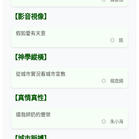
【影音視像】
假如愛有天意
◎ 銘
【神學縱橫】
從城市實況看城市宣教
◎ 楊直繩
【真情真性】
還我師奶的豐榮
◎ 朱小海
【城市脈搏】