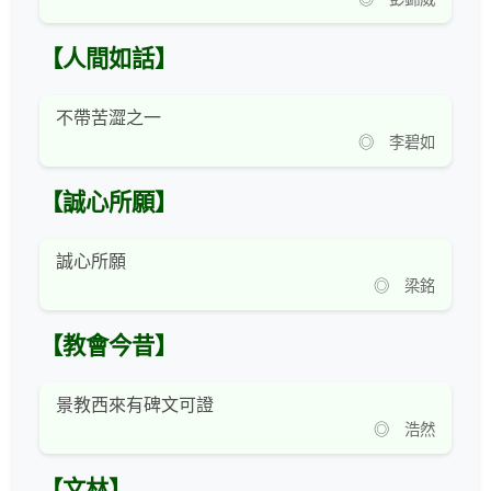
【人間如話】
不帶苦澀之一
◎ 李碧如
【誠心所願】
誠心所願
◎ 梁銘
【教會今昔】
景教西來有碑文可證
◎ 浩然
【文林】