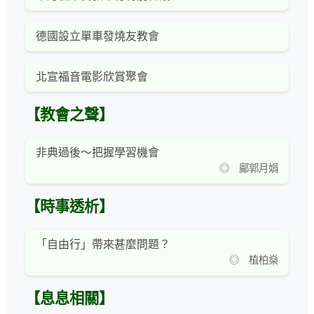
德國設立單車發燒友教會
北宣福音電影欣賞聚會
【教會之聲】
非典過後～把握學習機會
◎ 鄺郭月娟
【時事透析】
「自由行」帶來甚麼問題？
◎ 植柏燊
【息息相關】