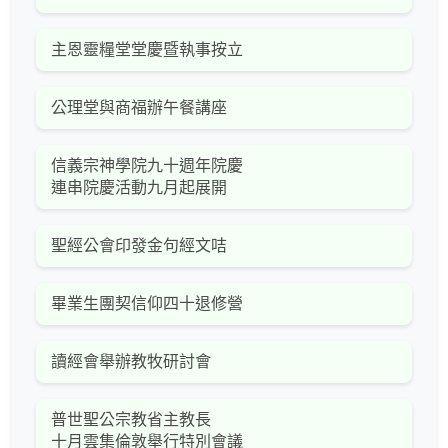
主恩靈糧堂堂慶暨執事按立
公理堂與商福辦午餐講座
信義宗神學院九十週年院慶
連串院慶活動九月起展開
聖經公會印發金句經文咭
畢業生團契信仰四十退修營
讀經會舉辦教牧研討會
普世聖公宗教省主教長
十月雲集倫敦舉行特別會議