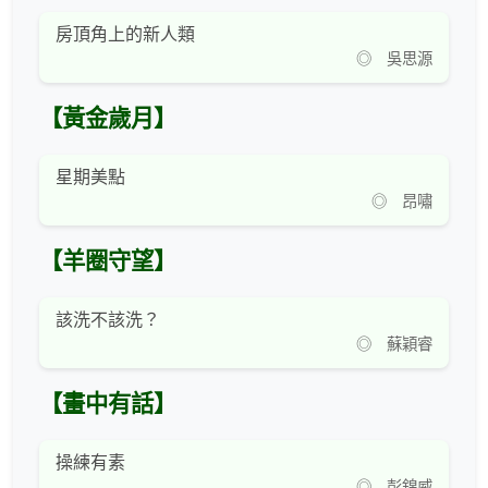
房頂角上的新人類
◎ 吳思源
【黃金歲月】
星期美點
◎ 昂嘯
【羊圈守望】
該洗不該洗？
◎ 蘇穎睿
【畫中有話】
操練有素
◎ 彭錦威