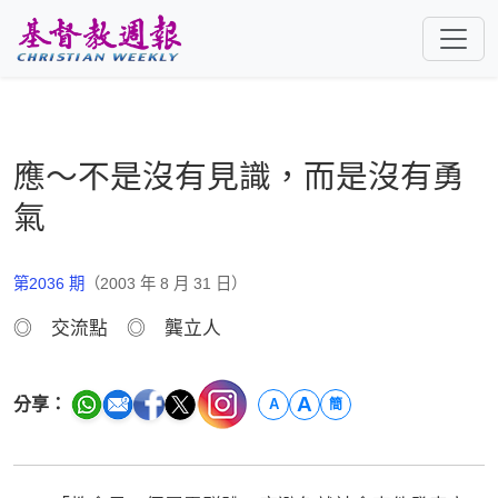
跳至主要內容
應～不是沒有見識，而是沒有勇
氣
第2036 期
（2003 年 8 月 31 日）
◎ 交流點 ◎ 龔立人
A
分享：
A
簡