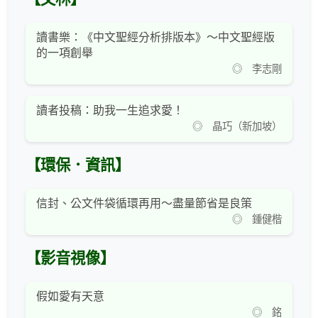
讀書樂：《中文聖經分析排版本》～中文聖經版
的一項創舉
◎ 李志剛
讀者投稿：助我一生追求愛！
◎ 晶巧（新加坡）
【環保．資訊】
信封、公文件袋循環再用～盡量節省是良策
◎ 鍾健楷
【影音視像】
假如愛有天意
◎ 銘