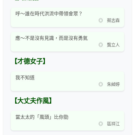
呼～誰在時代洪流中帶領會眾？
◎ 蔡志森
應～不是沒有見識，而是沒有勇氣
◎ 龔立人
【才德女子】
我不知道
◎ 朱綽婷
【大丈夫作風】
當太太的「風頭」比你勁
◎ 區祥江