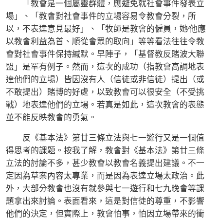
「教會是一個屬靈群體，應避免就社會事件發表立
場」、「教會對社會事件的立場容易令教會分裂，所
以，不表達意見最好」、「牧師是教會的僱員，她∕他應
以教會利益為首、順從會眾的取向」等等看法往往令教
會對社會事件保持緘默。早陣子，「基督教反賭波大聯
盟」是罕有例子。然而，這次的成功（指教會高調地表
達他們的立場）皆因沒有人（信徒或非信徒）提出（或
不敢提出）賭博的好處，以致教會可以很安全（不受挑
戰）地表達他們的立場。若真是如此，這次教會的表態
並不能反映教會的勇氣。
反《基本法》第廿三條立法與七一遊行又是一個值
得思考的課題。按我了解，教會對《基本法》第廿三條
立法的討論不多，甚少教會以教會名義提出建議。不一
定因為草案內容太專業，而是因為表達立場太政治。此
外，大部分教會也沒有就參與七一遊行和七九晚會等課
題拿出來討論。表面看來，這是對信徒的尊重，不影響
他們的決定，但實際上，教會怕事，怕因立場帶來的衝