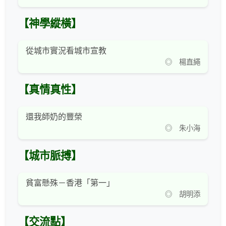
【神學縱橫】
從城市實況看城市宣教
◎ 楊直繩
【真情真性】
還我師奶的豐榮
◎ 朱小海
【城市脈搏】
貧富懸殊－香港「第一」
◎ 胡明添
【交流點】