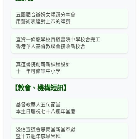
五團體合辦婦女頌讚分享會
用藝術表達對上帝的頌讚
直資一條龍學校真道書院中學校舍完工
香港華人基督教聯會接收新校舍
真道書院創嶄新課程設計
十一年可修畢中小學
【教會、機構短訊】
基督教華人五旬節堂
本主日慶祝七十八週年堂慶
浸信宣道會恩雨堂新堂奉獻
暨十五週年感恩崇拜