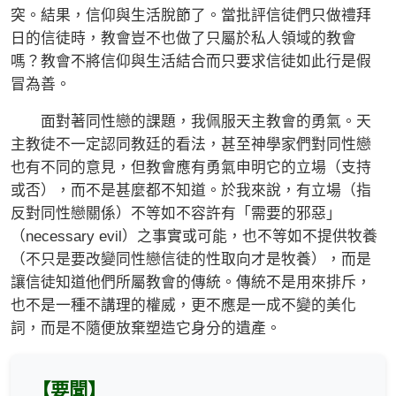
突。結果，信仰與生活脫節了。當批評信徒們只做禮拜
日的信徒時，教會豈不也做了只屬於私人領域的教會
嗎？教會不將信仰與生活結合而只要求信徒如此行是假
冒為善。
面對著同性戀的課題，我佩服天主教會的勇氣。天
主教徒不一定認同教廷的看法，甚至神學家們對同性戀
也有不同的意見，但教會應有勇氣申明它的立場（支持
或否），而不是甚麼都不知道。於我來說，有立場（指
反對同性戀關係）不等如不容許有「需要的邪惡」
（necessary evil）之事實或可能，也不等如不提供牧養
（不只是要改變同性戀信徒的性取向才是牧養），而是
讓信徒知道他們所屬教會的傳統。傳統不是用來排斥，
也不是一種不講理的權威，更不應是一成不變的美化
詞，而是不隨便放棄塑造它身分的遺產。
【要聞】