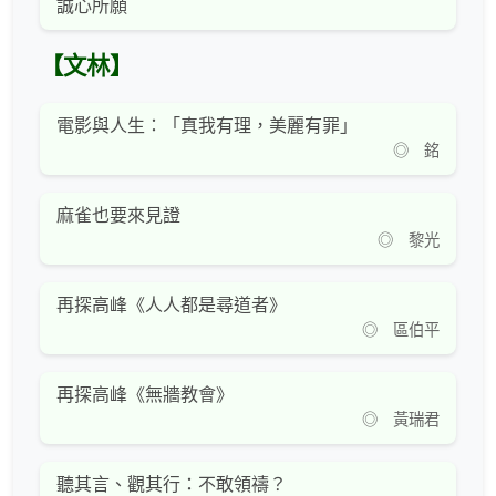
誠心所願
【文林】
電影與人生：「真我有理，美麗有罪」
◎ 銘
麻雀也要來見證
◎ 黎光
再探高峰《人人都是尋道者》
◎ 區伯平
再探高峰《無牆教會》
◎ 黃瑞君
聽其言、觀其行：不敢領禱？