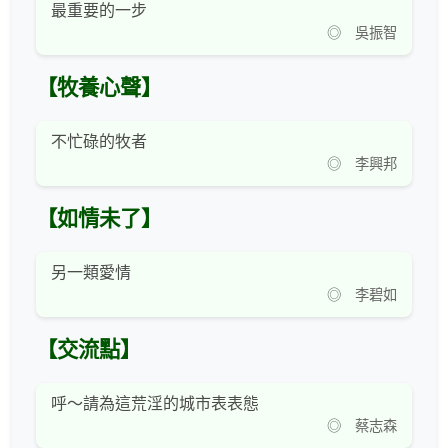
最重要的一步
◎ 吳振智
【牧養心聲】
不忙碌的牧者
◎ 李興邦
【如情未了】
另一類愛情
◎ 李碧如
【交流點】
呼～請為這荒淫的城市表表態
◎ 蔡志森