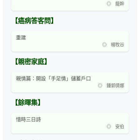
◎ 龍幹
【癌病答客問】
重建
◎ 楊牧谷
【親密家庭】
親情篇：開設「手足情」儲蓄戶口
◎ 鍾郭倩娜
【餘暉集】
惜時三日詩
◎ 安伯