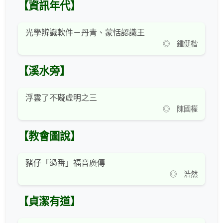
【資訊年代】
光學辨識軟件－丹青、蒙恬認識王
◎ 鍾健楷
【溪水旁】
浮雲了不礙虛明之三
◎ 陳國權
【教會圖說】
豬仔「過番」福音廣傳
◎ 浩然
【貞潔有道】