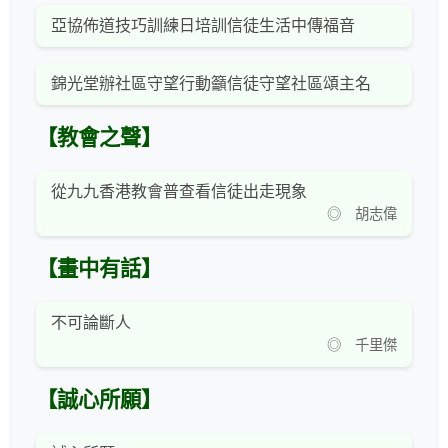
亞協佈道技巧訓練日培訓信徒生活中傳福音
錦光堂辦社區守望行動籲信徒守望社區頌主名
【教會之聲】
從九九香港教會普查看信徒出走現象
◎ 胡志偉
【畫中有話】
不可論斷人
◎ 千里傑
【誠心所願】