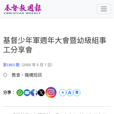
跳至主要內容
基督少年軍週年大會暨幼級組事
工分享會
第1863 期
（2000 年 5 月 7 日）
◎ 教會、機構短訊
A
分享：
A
簡