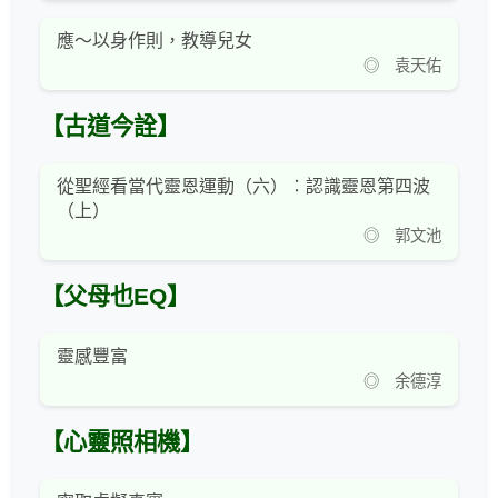
應～以身作則，教導兒女
◎ 袁天佑
【古道今詮】
從聖經看當代靈恩運動（六）：認識靈恩第四波
（上）
◎ 郭文池
【父母也EQ】
靈感豐富
◎ 余德淳
【心靈照相機】