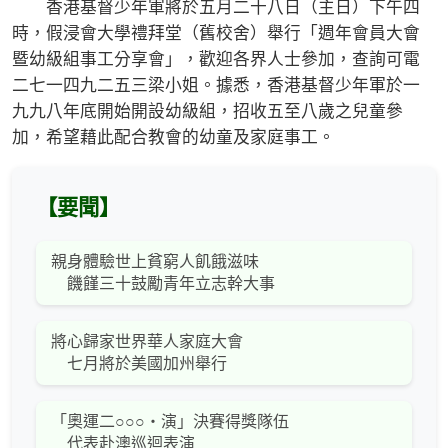
香港基督少年軍將於五月二十八日（主日）下午四
時，假浸會大學禮拜堂（舊校舍）舉行「週年會員大會
暨幼級組事工分享會」，歡迎各界人士參加，查詢可電
二七一四九二五三梁小姐。據悉，香港基督少年軍於一
九九八年底開始開設幼級組，招收五至八歲之兒童參
加，希望藉此配合教會的幼童及家庭事工。
【要聞】
親身體驗世上貧窮人飢餓滋味
饑饉三十鼓勵青年立志幹大事
將心歸家世界華人家庭大會
七月將於美國加州舉行
「奧運二○○○‧演」決賽得獎隊伍
代表赴澳巡迴表演