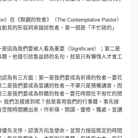
在《默觀的牧者》（The Contemplative Pastor）
有創見的形容詞來描述牧者，第一個是「不忙碌的」
我們要被人看為重要（Significant）；第二是
事曆。他還引述魯益師的名句，就是只有懶惰人才會工
認為有三方面：第一是我們要成為祈禱的牧者－要花
第二是我們要成為宣講的牧者－不單只是預備講章，而
第三是我們要成為聆聽的牧者－要花時間在不匆忙的閒
別人的故事。我們怎樣達到呢？就是善用我們的行事曆，事先按
有空閒時間騰出來，作祈禱、閱讀、靈修、獨處，宣講
優先次序，認清方向及使命，並努力按這既定的時間