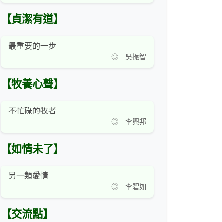
【貞潔有道】
最重要的一步
◎ 吳振智
【牧養心聲】
不忙碌的牧者
◎ 李興邦
【如情未了】
另一類愛情
◎ 李碧如
【交流點】