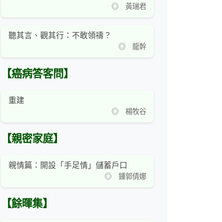
◎ 黃瑞君
聽其言、觀其行：不敢領禱？
◎ 龍幹
【癌病答客問】
重建
◎ 楊牧谷
【親密家庭】
親情篇：開設「手足情」儲蓄戶口
◎ 鍾郭倩娜
【餘暉集】