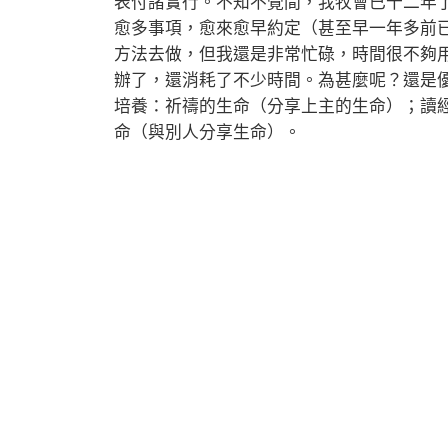
表付諸實行。不知不覺間，我牧會已十二年
愈多事項，愈來愈早約定（甚至早一年多前
方法去做，但我還是非常忙碌，時間很不夠
辦了，還消耗了不少時間。為甚麼呢？還是
培養：祈禱的生命（分享上主的生命）；讀
命（與別人分享生命）。