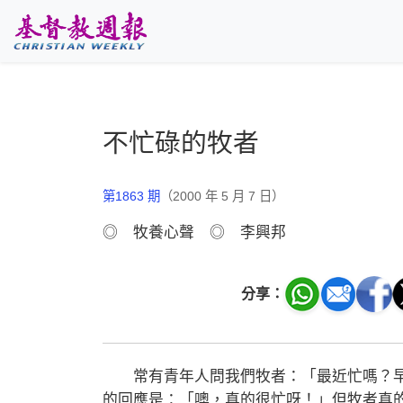
跳至主要內容
不忙碌的牧者
第1863 期
（2000 年 5 月 7 日）
◎ 牧養心聲 ◎ 李興邦
分享：
常有青年人問我們牧者：「最近忙嗎？早
的回應是：「噢，真的很忙呀！」但牧者真