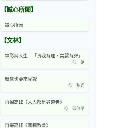
【誠心所願】
誠心所願
【文林】
電影與人生：「真我有理，美麗有罪」
◎ 銘
麻雀也要來見證
◎ 黎光
再探高峰《人人都是尋道者》
◎ 區伯平
再探高峰《無牆教會》