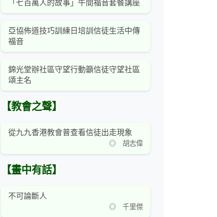
「七百萬人的故事」午間福音套餐講座
亞協佈道技巧訓練日培訓信徒生活中傳
福音
錦光堂辦社區守望行動籲信徒守望社區
頌主名
【教會之聲】
從九九香港教會普查看信徒出走現象
◎ 胡志偉
【畫中有話】
不可論斷人
◎ 千里傑