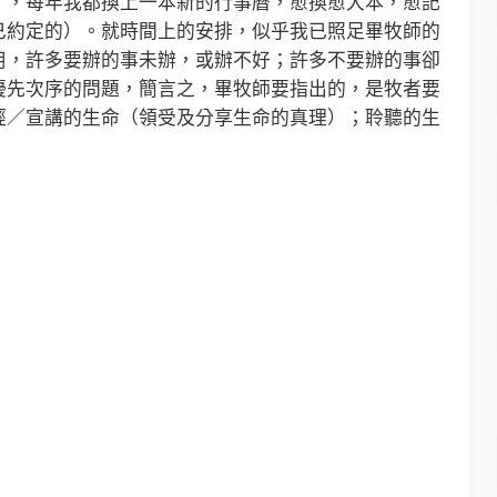
了，每年我都換上一本新的行事曆，愈換愈大本，愈記
已約定的）。就時間上的安排，似乎我已照足畢牧師的
用，許多要辦的事未辦，或辦不好；許多不要辦的事卻
優先次序的問題，簡言之，畢牧師要指出的，是牧者要
經／宣講的生命（領受及分享生命的真理）；聆聽的生