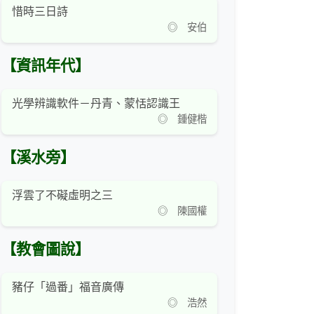
惜時三日詩
◎ 安伯
【資訊年代】
光學辨識軟件－丹青、蒙恬認識王
◎ 鍾健楷
【溪水旁】
浮雲了不礙虛明之三
◎ 陳國權
【教會圖說】
豬仔「過番」福音廣傳
◎ 浩然