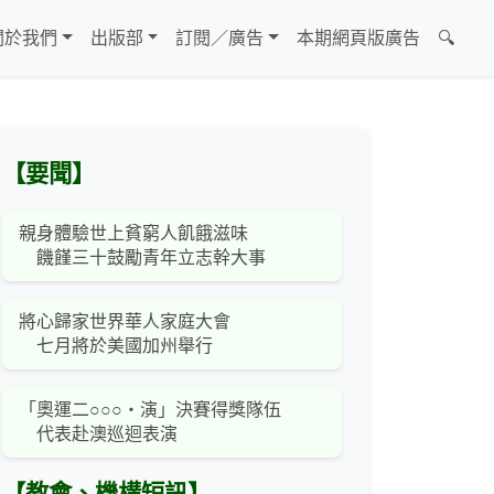
關於我們
出版部
訂閱／廣告
本期網頁版廣告
🔍
【要聞】
親身體驗世上貧窮人飢餓滋味
饑饉三十鼓勵青年立志幹大事
將心歸家世界華人家庭大會
七月將於美國加州舉行
「奧運二○○○‧演」決賽得獎隊伍
代表赴澳巡迴表演