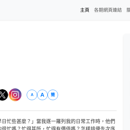
主頁
各期網頁連結
A
簡
A
日忙些甚麼？」當我逐一羅列我的日常工作時，他們
的很忙嗎？忙得其所，忙得有價值嗎？怎樣排優先次序