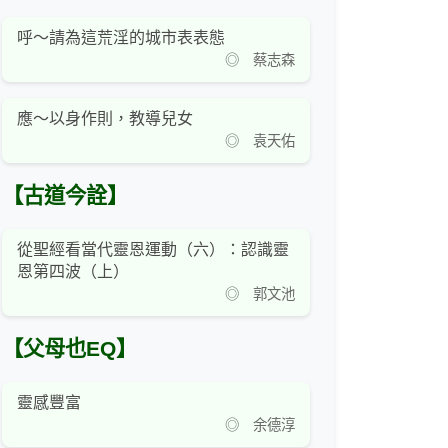
呼～請為這荒淫的城市表表態
◎ 蔡志森
應～以身作則，教導兒女
◎ 袁天佑
【古道今詮】
從聖經看當代靈恩運動（六）：認識靈
恩第四波（上）
◎ 郭文池
【父母也EQ】
靈感豐富
◎ 余德淳