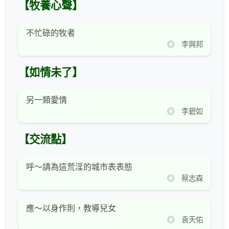
【牧養心聲】
不忙碌的牧者
◎ 李興邦
【如情未了】
另一類愛情
◎ 李碧如
【交流點】
呼～請為這荒淫的城市表表態
◎ 蔡志森
應～以身作則，教導兒女
◎ 袁天佑