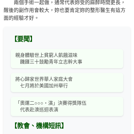
兩個手術一起做，通常代表妳受的麻醉時間更長，
醒後的副作用會較大，妳也要肯定妳的整形醫生有這方
面的經驗才好。
【要聞】
親身體驗世上貧窮人飢餓滋味
饑饉三十鼓勵青年立志幹大事
將心歸家世界華人家庭大會
七月將於美國加州舉行
「奧運二○○○‧演」決賽得獎隊伍
代表赴澳巡迴表演
【教會、機構短訊】