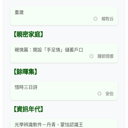
重建
◎ 楊牧谷
【親密家庭】
親情篇：開設「手足情」儲蓄戶口
◎ 鍾郭倩娜
【餘暉集】
惜時三日詩
◎ 安伯
【資訊年代】
光學辨識軟件－丹青、蒙恬認識王