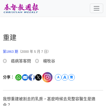
跳至主要內容
重建
第1863 期
（2000 年 5 月 7 日）
◎ 癌病答客問 ◎ 楊牧谷
A
分享：
A
簡
我想重建被割去的乳房，甚麼時候去見整容醫生是適
合？