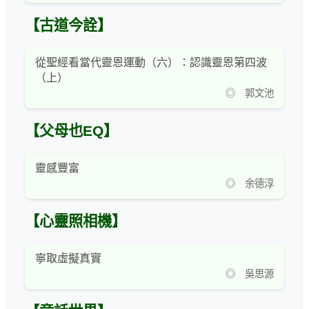
【古道今詮】
從聖經看當代靈恩運動（六）：認識靈恩第四波
（上）
◎ 郭文池
【父母也EQ】
靈感豐富
◎ 余德淳
【心靈照相機】
寧取虛擬真實
◎ 吳思源