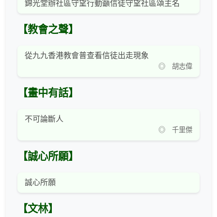
錦光堂辦社區守望行動籲信徒守望社區頌主名
【教會之聲】
從九九香港教會普查看信徒出走現象
◎ 胡志偉
【畫中有話】
不可論斷人
◎ 千里傑
【誠心所願】
誠心所願
【文林】