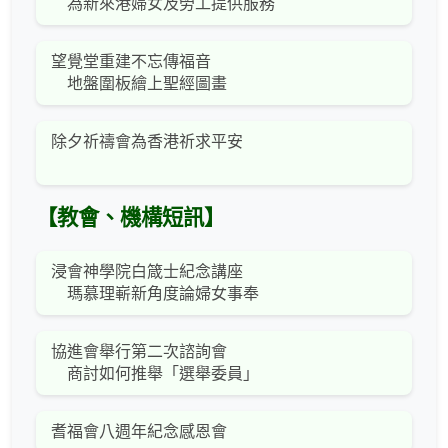
為新來港婦女及勞工提供服務
望覺堂重建不忘傳福音
地盤圍板繪上聖經圖畫
除夕祈禱會為香港祈求平安
【教會、機構短訊】
浸會神學院白箴士紀念講座
瑪慕理嶄新角度論婦女事奉
協進會舉行第二次諮詢會
商討如何推舉「選舉委員」
耆福會八週年紀念感恩會