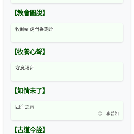
【教會圖說】
牧師到虎門香銷煙
【牧養心聲】
安息禮拜
【如情未了】
四海之內
◎ 李碧如
【古道今詮】