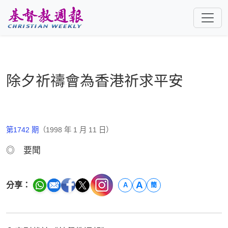
跳至主要內容
除夕祈禱會為香港祈求平安
第1742 期
（1998 年 1 月 11 日）
◎ 要聞
A
分享：
A
簡