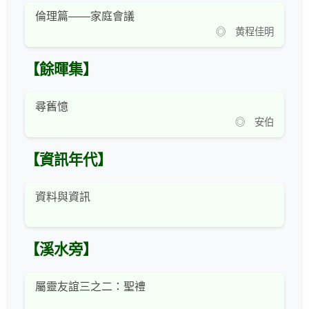
倫理篇——家庭會議
◎ 黄程佳明
【餘暉集】
尋舊憶
◎ 安伯
【資訊年代】
資料與資訊
【溪水旁】
屬靈友誼三之二：聖禮