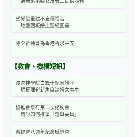
為新來港婦女及勞工提供服務
望覺堂重建不忘傳福音
地盤圍板繪上聖經圖畫
除夕祈禱會為香港祈求平安
【教會、機構短訊】
浸會神學院白箴士紀念講座
瑪慕理嶄新角度論婦女事奉
協進會舉行第二次諮詢會
商討如何推舉「選舉委員」
耆福會八週年紀念感恩會