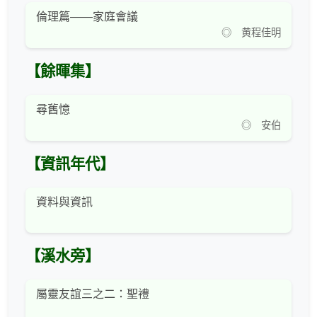
倫理篇——家庭會議
◎ 黄程佳明
【餘暉集】
尋舊憶
◎ 安伯
【資訊年代】
資料與資訊
【溪水旁】
屬靈友誼三之二：聖禮