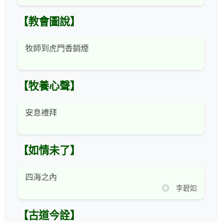
【教會圖說】
牧師到虎門香銷煙
【牧養心聲】
安息禮拜
【如情未了】
四海之內
◎ 李碧如
【古道今詮】