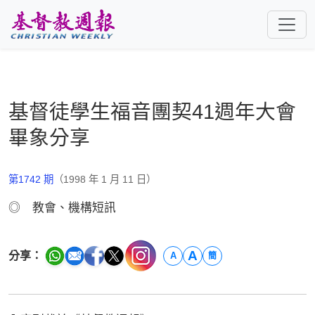
跳至主要內容
基督徒學生福音團契41週年大會
畢象分享
第1742 期
（1998 年 1 月 11 日）
◎ 教會、機構短訊
A
分享：
A
簡