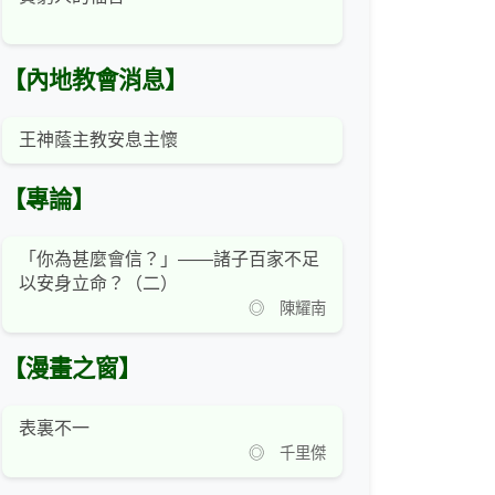
【內地教會消息】
王神蔭主教安息主懷
【專論】
「你為甚麼會信？」——諸子百家不足
以安身立命？（二）
◎ 陳耀南
【漫畫之窗】
表裏不一
◎ 千里傑