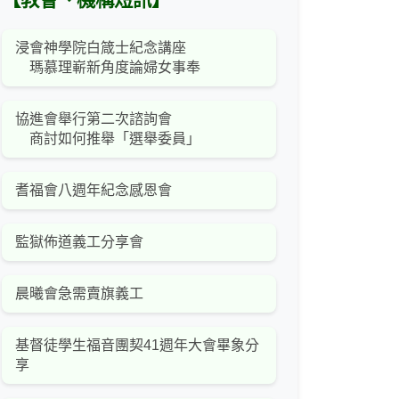
【教會、機構短訊】
浸會神學院白箴士紀念講座
瑪慕理嶄新角度論婦女事奉
協進會舉行第二次諮詢會
商討如何推舉「選舉委員」
耆福會八週年紀念感恩會
監獄佈道義工分享會
晨曦會急需賣旗義工
基督徒學生福音團契41週年大會畢象分
享