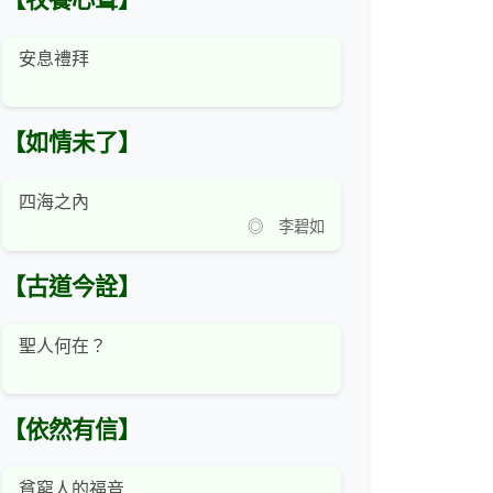
【牧養心聲】
安息禮拜
【如情未了】
四海之內
◎ 李碧如
【古道今詮】
聖人何在？
【依然有信】
貧窮人的福音