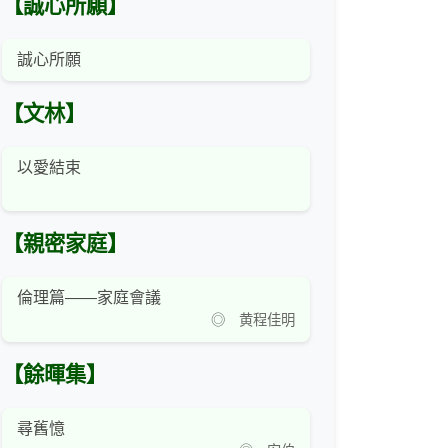
【誠心所願】
誠心所願
【文林】
以愛結束
【親密家庭】
倫理篇——家庭會議
◎ 黄程佳明
【餘暉集】
尋舊憶