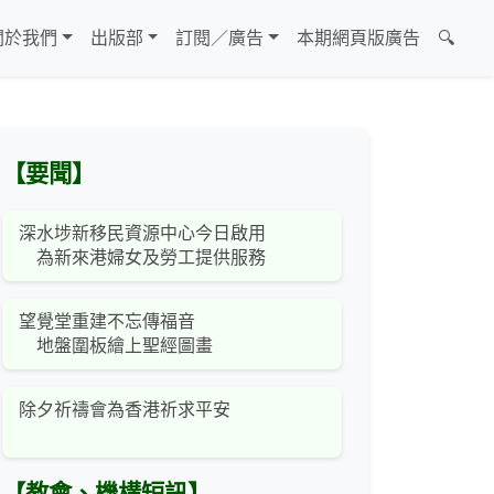
關於我們
出版部
訂閱／廣告
本期網頁版廣告
🔍
【要聞】
深水埗新移民資源中心今日啟用
為新來港婦女及勞工提供服務
望覺堂重建不忘傳福音
地盤圍板繪上聖經圖畫
除夕祈禱會為香港祈求平安