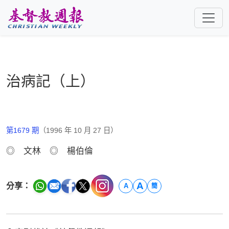
跳至主要內容
治病記（上）
第1679 期
（1996 年 10 月 27 日）
◎ 文林 ◎ 楊伯倫
A
分享：
A
簡