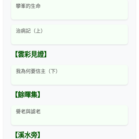
攀峯的生命
治病記（上）
【雲彩見證】
我為何要信主（下）
【餘暉集】
譽老與謔老
【溪水旁】