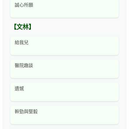
誠心所願
【文林】
給我兒
醫院趣談
遺憾
幹勁與堅毅