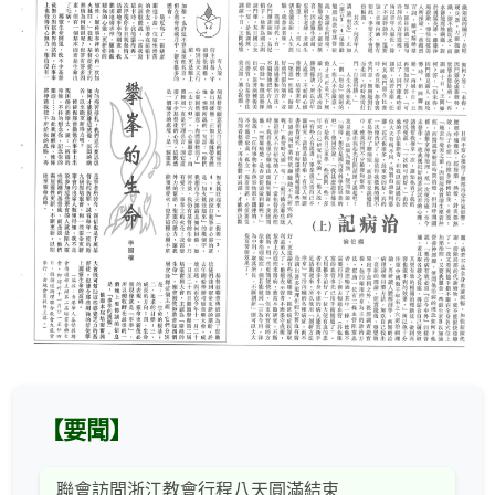
【要聞】
聯會訪問浙江教會行程八天圓滿結束