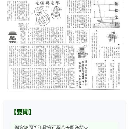
【要聞】
聯會訪問浙江教會行程八天圓滿結束