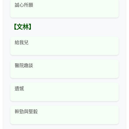
誠心所願
【文林】
給我兒
醫院趣談
遺憾
幹勁與堅毅