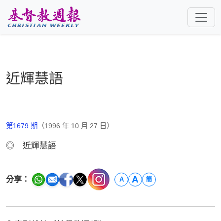
跳至主要內容
近輝慧語
第1679 期
（1996 年 10 月 27 日）
◎ 近輝慧語
A
分享：
A
簡