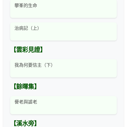
攀峯的生命
治病記（上）
【雲彩見證】
我為何要信主（下）
【餘暉集】
譽老與謔老
【溪水旁】