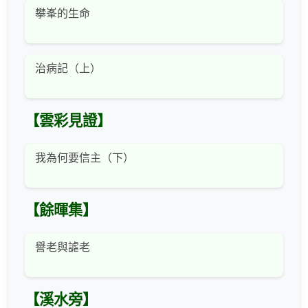
攀峯的生命
治病記（上）
【雲彩見證】
我為何要信主（下）
【餘暉集】
譽老與謔老
【溪水旁】