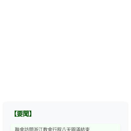
【要聞】
聯會訪問浙江教會行程八天圓滿結束