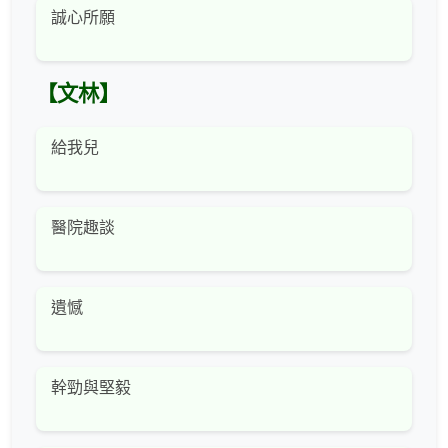
誠心所願
【文林】
給我兒
醫院趣談
遺憾
幹勁與堅毅