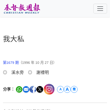
跳至主要內容
我大私
第1679 期
（1996 年 10 月 27 日）
◎ 溪水旁 ◎ 謝禮明
A
分享：
A
簡