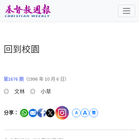
跳至主要內容
回到校園
第1676 期
（1996 年 10 月 6 日）
◎ 文林 ◎ 小草
A
分享：
A
簡