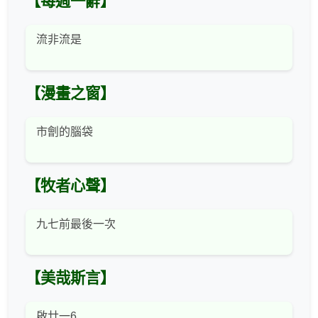
【每週一辭】
流非流是
【漫畫之窗】
市劊的腦袋
【牧者心聲】
九七前最後一次
【美哉斯言】
啟廿一6