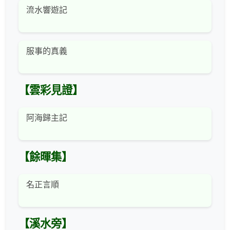
流水響遊記
服事的真義
【雲彩見證】
阿海歸主記
【餘暉集】
名正言順
【溪水旁】