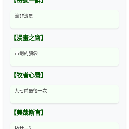
【每週一辭】
流非流是
【漫畫之窗】
市劊的腦袋
【牧者心聲】
九七前最後一次
【美哉斯言】
啟廿一6