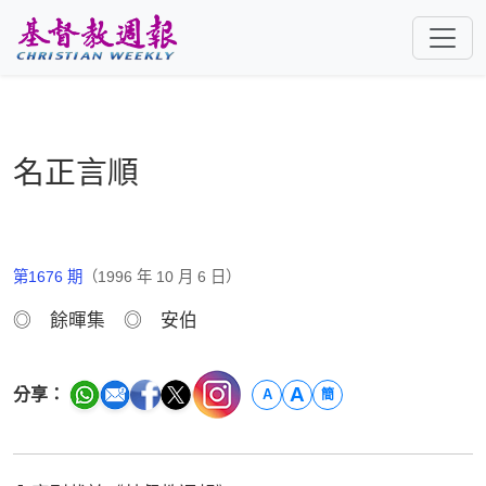
跳至主要內容
名正言順
第1676 期
（1996 年 10 月 6 日）
◎ 餘暉集 ◎ 安伯
A
分享：
A
簡