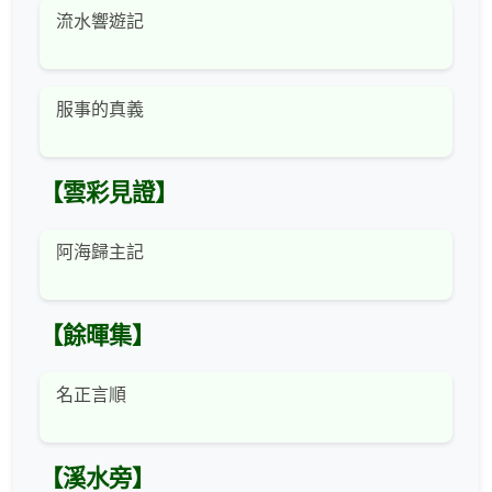
流水響遊記
服事的真義
【雲彩見證】
阿海歸主記
【餘暉集】
名正言順
【溪水旁】