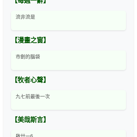
【每週一辭】
流非流是
【漫畫之窗】
市劊的腦袋
【牧者心聲】
九七前最後一次
【美哉斯言】
啟廿一6