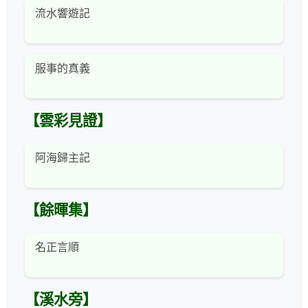
流水響遊記
服事的真義
【雲彩見證】
阿海歸主記
【餘暉集】
名正言順
【溪水旁】