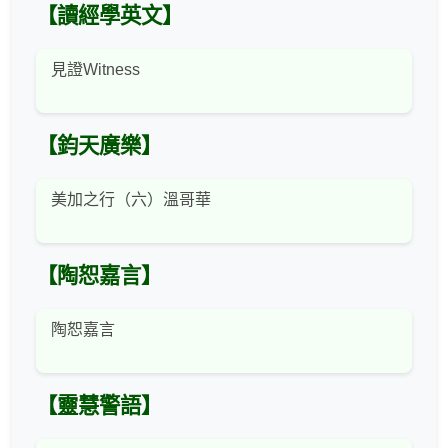
【讀經學英文】
見證Witness
【鈞天廣樂】
美加之行（六）溫哥華
【陶恕嘉言】
陶恕嘉言
【靈慧警語】