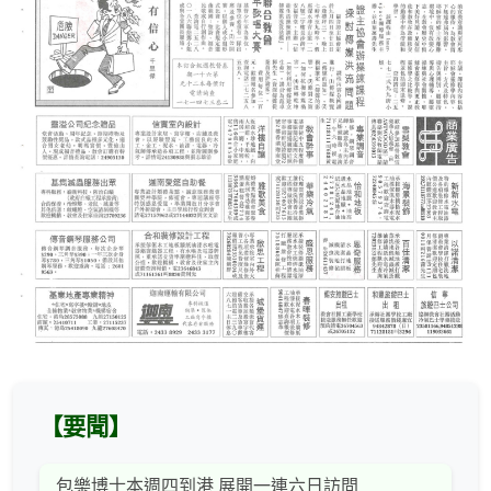
【要聞】
包樂博士本週四到港 展開一連六日訪問