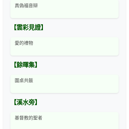
真偽福音辯
【雲彩見證】
愛的禮物
【餘暉集】
圍桌共飯
【溪水旁】
基督教的聖者