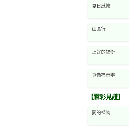
夏日感懷
山區行
上好的福份
真偽福音辯
【雲彩見證】
愛的禮物