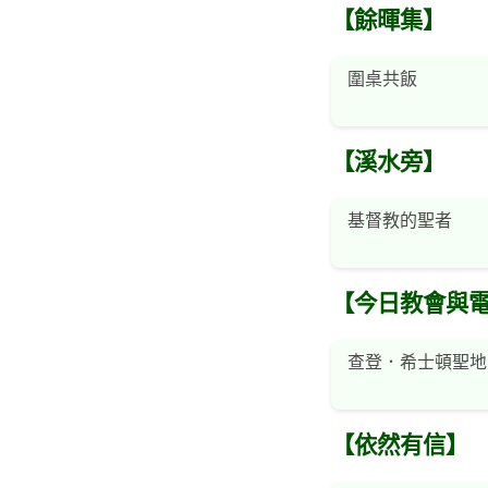
【餘暉集】
圍桌共飯
【溪水旁】
基督教的聖者
【今日教會與
查登．希士頓聖地之旅／新約
【依然有信】