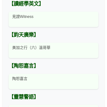
【讀經學英文】
見證Witness
【鈞天廣樂】
美加之行（六）溫哥華
【陶恕嘉言】
陶恕嘉言
【靈慧警語】