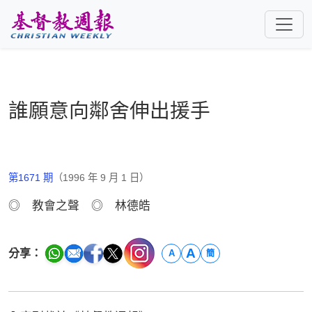
跳至主要內容
誰願意向鄰舍伸出援手
第1671 期
（1996 年 9 月 1 日）
◎ 教會之聲 ◎ 林德皓
A
分享：
A
簡