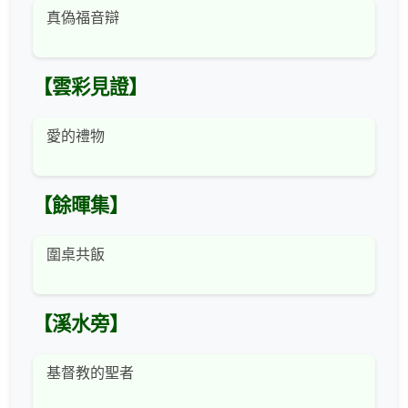
真偽福音辯
【雲彩見證】
愛的禮物
【餘暉集】
圍桌共飯
【溪水旁】
基督教的聖者