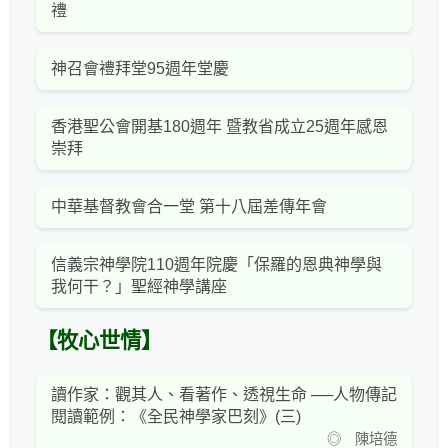
禮
神召會禮拜堂95週年堂慶
香港聖公會開基180週年 暨教省成立25週年感恩
崇拜
中華基督教會合一堂 第十八屆差傳年會
信義宗神學院110週年院慶「保羅的恩典神學與
我何干？」聖經神學講座
【牧心世情】
讀作家：觀其人、看著作、透視生命 ──人物傳記
閱讀範例：《全民神學家巴刻》(三)
◎ 陳培德