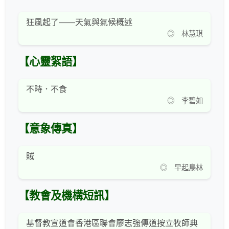
狂風起了——天氣與氣候概述
◎ 林慧琪
【心靈絮語】
不時．不食
◎ 李碧如
【意象傳真】
賊
◎ 早起鳥林
【教會及機構短訊】
基督教宣道會香港區聯會廖志強傳道按立牧師典