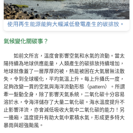
氣候變化關碳事？
如前文所言，溫度會影響空氣和水氣的流動。當太
陽持續為地球供應能量，人類產生的碳排放持續增加，
地球就像蓋了一層厚厚的被，熱能被困在大氣層無法散
失，令到全球暖化，平均氣溫上升。每上升攝氏一度，
足夠改變一貫的空氣與海洋流動形態（pattern）。所謂
牽一髮動全身，除了影響天氣系統，二氧化碳十分容易
溶於水，令海洋儲存了大量二氧化碳。海水溫度提升不
止影響洋流，亦會減低吸收大氣中二氧化碳的能力！另
一邊廂，溫度提升有助大氣中累積水氣，形成更多特大
暴雨與超強颱風。