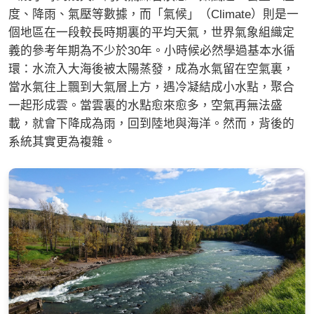
度、降雨、氣壓等數據，而「氣候」（Climate）則是一
個地區在一段較長時期裏的平均天氣，世界氣象組織定
義的參考年期為不少於30年。小時候必然學過基本水循
環：水流入大海後被太陽蒸發，成為水氣留在空氣裏，
當水氣往上飄到大氣層上方，遇冷凝結成小水點，聚合
一起形成雲。當雲裏的水點愈來愈多，空氣再無法盛
載，就會下降成為雨，回到陸地與海洋。然而，背後的
系統其實更為複雜。