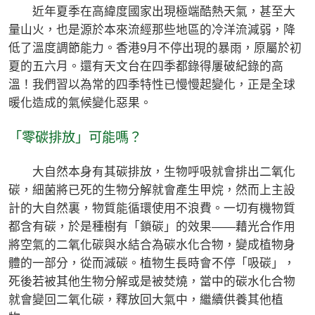
近年夏季在高緯度國家出現極端酷熱天氣，甚至大
量山火，也是源於本來流經那些地區的冷洋流減弱，降
低了溫度調節能力。香港9月不停出現的暴雨，原屬於初
夏的五六月。還有天文台在四季都錄得屢破紀錄的高
溫！我們習以為常的四季特性已慢慢起變化，正是全球
暖化造成的氣候變化惡果。
「零碳排放」可能嗎？
大自然本身有其碳排放，生物呼吸就會排出二氧化
碳，細菌將已死的生物分解就會產生甲烷，然而上主設
計的大自然裏，物質能循環使用不浪費。一切有機物質
都含有碳，於是種樹有「鎖碳」的效果——藉光合作用
將空氣的二氧化碳與水結合為碳水化合物，變成植物身
體的一部分，從而減碳。植物生長時會不停「吸碳」，
死後若被其他生物分解或是被焚燒，當中的碳水化合物
就會變回二氧化碳，釋放回大氣中，繼續供養其他植