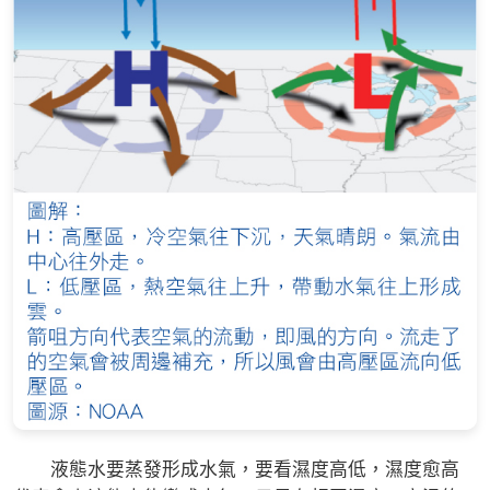
液態水要蒸發形成水氣，要看濕度高低，濕度愈高