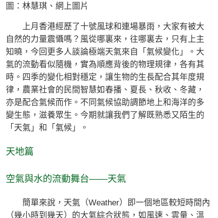
圖：林慧琪、網上圖片
上月香港經歷了十號風球和連場暴雨，大家有被大
自然的力量震懾嗎？風從哪裏來，往哪裏去，只有上主
知曉，今回更多人談論極端天氣來自「氣候變化」。大
氣的流動看似隨機，實為順應背後的物理規律，各有其
時。四季的變化相對穩定，讓生物的生長配合其年度規
律，農業社會的民間智慧如春播、夏長、秋收、冬藏，
亦是配合氣候而作。不同氣候協助調節地上和海洋的多
變生態，滋養眾生。今期就讓我們了解既熟悉又陌生的
「天氣」和「氣候」。
天地篇
空氣與水的流動舞台——天氣
簡單來說，天氣（Weather）即一個地區較短時間內
（幾小時到幾天）的大氣綜合狀態，如風速、雲量、溫