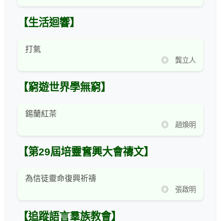
【生活迴響】
打氣
◎ 龔立人
【窮遊世界學無窮】
錫蘭紅茶
◎ 趙煥明
【第29屆培靈𡚒興大會禱文】
為信徒靈命復興祈禱
◎ 張啟明
【追蹤語言羣族教會】