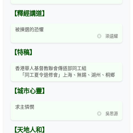
【釋經講道】
被揀選的恐懼
◎ 梁遠耀
【特稿】
香港華人基督教聯會傳道部同工組
「同工夏令退修會」上海、無錫、湖州、桐鄉
【城市心靈】
求主憐憫
◎ 吳思源
【天地人和】