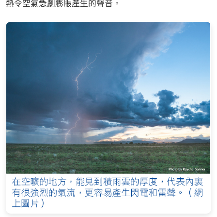
熱令空氣急劇膨脹產生的聲音。