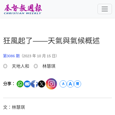
跳至主要內容
狂風起了——天氣與氣候概述
第3086 期
（2023 年 10 月 15 日）
◎ 天地人和 ◎ 林慧琪
A
分享：
A
簡
文：林慧琪