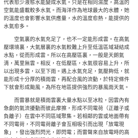
代表愈少液態水能變成水氣。只是在相同濕度，高溫的
空氣能盛載較多水氣。而海洋作為地球最大的水體，她
的溫度也會影響水氣供應量，水的溫度愈熱，能提供的
水氣愈多。
空氣裏的水氣充足了，也不一定能形成雲。在高氣
壓環境裏，大氣層裏的水氣較難上升至低溫區域凝結成
水點，從而形成雲。所以在高壓區裏，一般是天朗氣
清，萬里無雲。相反，在低壓區，水氣很容易上升，所
以出現多雲，以至下雨。遇上水氣充足，氣壓夠低，就
能形成十分厚的積雨雲，再配合風的流動，於特定條件
下就會形成颱風，為所在地區提供強烈的暴風雨天氣。
而雷暴就是積雨雲裏大量水點以至冰粒，因雲內有
急劇的氣流擾動而彼此摩擦，形成不同電荷（正離子或
負離子）在雲中不同區域聚集。若相鄰的雲或地面帶有
不同電荷，不同電荷離子會互相吸引而出現「放電現
象」，發出強烈閃光，即閃電；而雷聲來自放電時的高