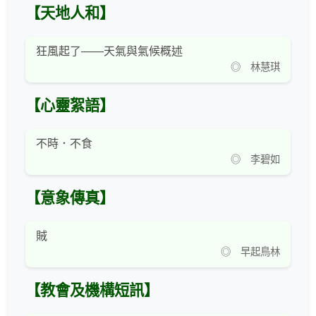
【天地人和】
狂風起了——天氣與氣候概述
◎ 林慧琪
【心靈絮語】
不時．不食
◎ 李碧如
【意象傳真】
賊
◎ 早起鳥林
【教會及機構短訊】