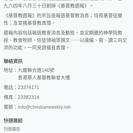
九六四年八月三十日創辦《基督教週報》。
《基督教週報》的宗旨是報道基督教消息；培育基督徒靈
性；及宣揚基督教真理。
週報內容包括報道教會消息及動態，並定期邀約神學院教
授、教會牧師、信徒領袖等撰文⋯⋯以達編、寫、讀三向交
流的功能，一同見證福音真理。
聯絡資訊
地址：九龍聯合道140號
香港華人基督教聯會大樓
電話：23374171
傳真：23382314
電郵：
info@christianweekly.net
快速連結
刊登廣告