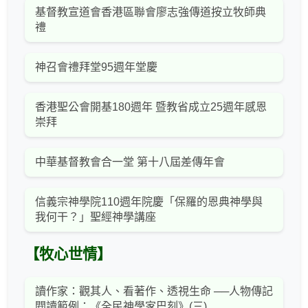
基督教宣道會香港區聯會廖志強傳道按立牧師典
禮
神召會禮拜堂95週年堂慶
香港聖公會開基180週年 暨教省成立25週年感恩
崇拜
中華基督教會合一堂 第十八屆差傳年會
信義宗神學院110週年院慶「保羅的恩典神學與
我何干？」聖經神學講座
【牧心世情】
讀作家：觀其人、看著作、透視生命 ──人物傳記
閱讀範例：《全民神學家巴刻》(三)