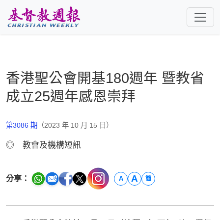
跳至主要內容
香港聖公會開基180週年 暨教省
成立25週年感恩崇拜
第3086 期
（2023 年 10 月 15 日）
◎ 教會及機構短訊
A
分享：
A
簡