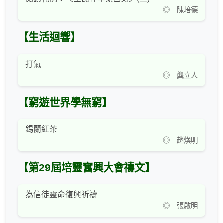
◎ 陳培德
【生活迴響】
打氣
◎ 龔立人
【窮遊世界學無窮】
錫蘭紅茶
◎ 趙煥明
【第29屆培靈𡚒興大會禱文】
為信徒靈命復興祈禱
◎ 張啟明