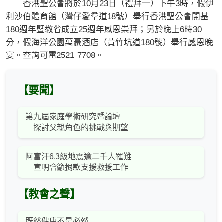
香港聖公會將於10月23日（禮拜一）下午3時，假伊
利沙伯體育館（灣仔愛羣道18號）舉行香港聖公會開基
180週年暨教省成立25週年感恩崇拜；另於晚上6時30
分，假海洋公園萬豪酒店（黃竹坑道180號）舉行感恩晚
宴。查詢可電2521-7708。
【要聞】
第九屆家庭學術研究暨論壇
探討父親角色的挑戰與期望
阿富汗6.3級地震逾二千人罹難
宣明會籲捐款支援救援工作
【教會之聲】
既然健康不是必然