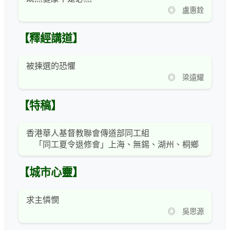
◎ 盧惠銓
【釋經講道】
被揀選的恐懼
◎ 梁遠耀
【特稿】
香港華人基督教聯會傳道部同工組
「同工夏令退修會」上海、無錫、湖州、桐鄉
【城市心靈】
求主憐憫
◎ 吳思源