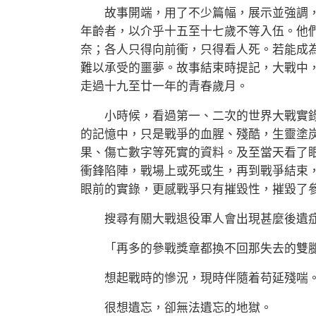
故事開端，用了不少篇幅，展示並強調，
年齡者，以介乎十五至十七歲不等入伍。他
奈；各人只得向前衝，只得看人死。若能成
難以承受的噩夢。故事結束時提記，大戰中
走過十九至廿一年的青春歲月。
小時候，看過第一、二次的世界大戰實錄
的記憶中，只是戰爭的血腥、殘酷，生靈塗
果、傷亡數字等死實的資料。及至當天看了
衝鋒陷陣，戰場上或死或生，再到戰爭結束
眼前的實錄，更感戰爭只有摧毀性，摧毀了
搜尋有關大戰退役軍人會出現甚麼後遺症
「再多的參戰獎章都換不回那失去的雙
想起戰時的慘況，現時伴隨着苟延殘喘
很想遺忘，卻無法遺忘的地獄。