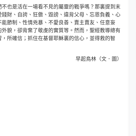
不也是活在一場看不見的屬靈的戰爭嗎？那裏提到末
愛錢財、自誇、狂傲、毀謗、違背父母、忘恩負義、心
不能節制、性情兇暴、不愛良善、賣主賣友、任意妄
的外貌，卻背棄了敬虔的實質等。然而，聖經教導總有
習，所確信；抓住在基督耶穌裏的信心，並得救的智
早起鳥林（文．圖）