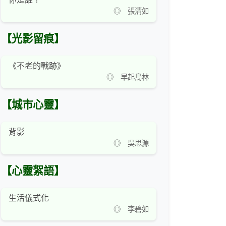
◎ 張清如
【光影留痕】
《不老的戰跡》
◎ 早起鳥林
【城市心靈】
背影
◎ 吳思源
【心靈絮語】
生活儀式化
◎ 李碧如