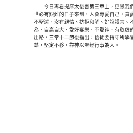
今日再看提摩太後書第三章上，更覺我們
世必有艱難的日子來到，人會專愛自己，貪
不聖潔、沒有親情、抗拒和解、好說讒言、
為、自高自大、愛好宴樂、不愛神、有敬虔
出路，三章十二節後指出：信徒要持守所學
慧，堅定不移，靠神以聖經行事為人。