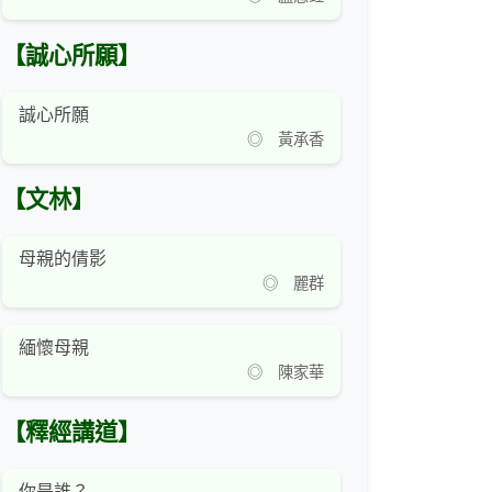
【誠心所願】
誠心所願
◎ 黃承香
【文林】
母親的倩影
◎ 麗群
緬懷母親
◎ 陳家華
【釋經講道】
你是誰？