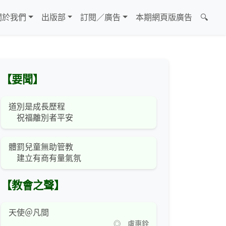
關於我們
出版部
訂閱／廣告
本期網頁版廣告
🔍
【要聞】
道別是成長歷程
祝福離別者平安
體罰兒童無助管教
建立有商有量氣氛
【教會之聲】
天使＠凡間
◎ 盧惠銓