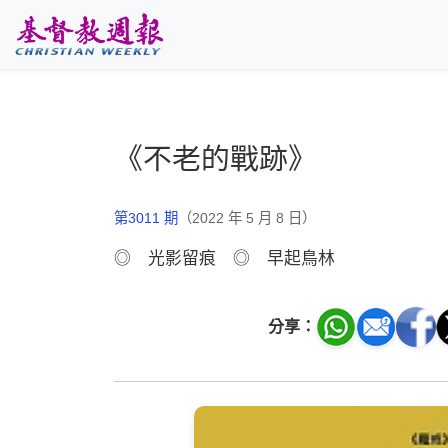
跳至主要內容
《不老的戰跡》
第3011 期
（2022 年 5 月 8 日）
◎ 光影留痕 ◎ 早起鳥林
分享：