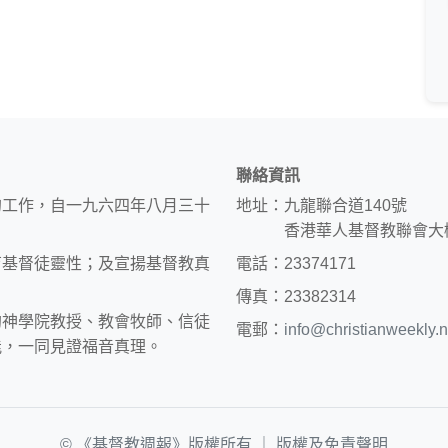
聯絡資訊
的工作，自一九六四年八月三十
地址：九龍聯合道140號
香港華人基督教聯會大
育基督徒靈性；及宣揚基督教真
電話：23374171
傳真：23382314
約神學院教授、教會牧師、信徒
電郵：
info@christianweekly.n
能，一同見證福音真理。
© 《基督教週報》版權所有 ｜
版權及免責聲明