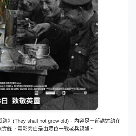
y shall not grow old)。內容是一部講述約在
旅實錄。電影旁白是由眾位一戰老兵親述。