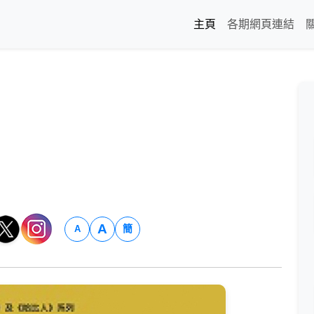
主頁
各期網頁連結
A
簡
A