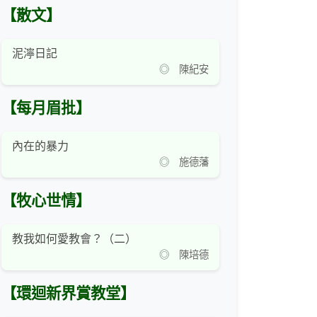
【散文】
泥濘日記
◎ 陳紀安
【每月眉批】
內在的暴力
◎ 施德藩
【牧心世情】
教我如何愛教會？（二）
◎ 陳培德
【環迴新界賞教堂】