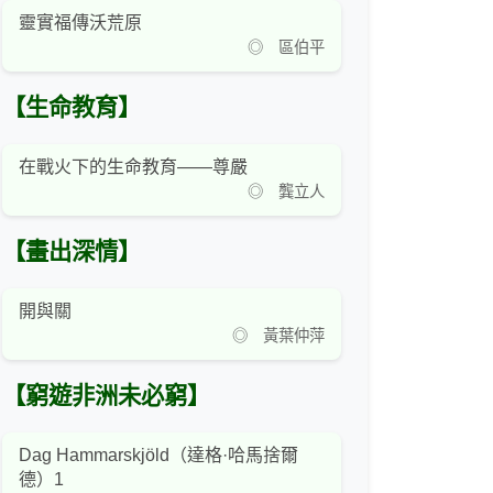
靈實福傳沃荒原
◎ 區伯平
【生命教育】
在戰火下的生命教育——尊嚴
◎ 龔立人
【畫出深情】
開與關
◎ 黃葉仲萍
【窮遊非洲未必窮】
Dag Hammarskjöld（達格·哈馬捨爾
德）1