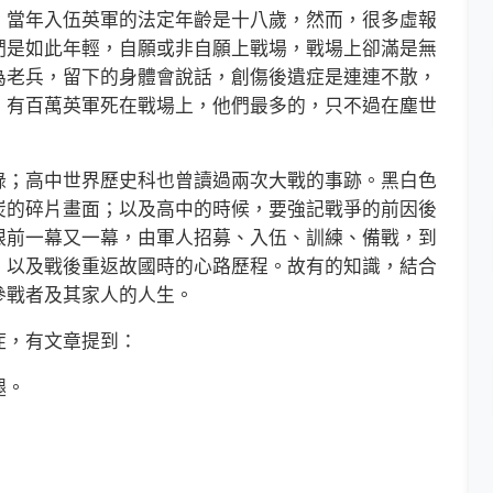
當年入伍英軍的法定年齡是十八歲，然而，很多虛報
們是如此年輕，自願或非自願上戰場，戰場上卻滿是無
為老兵，留下的身體會說話，創傷後遺症是連連不散，
，有百萬英軍死在戰場上，他們最多的，只不過在塵世
；高中世界歷史科也曾讀過兩次大戰的事跡。黑白色
炭的碎片畫面；以及高中的時候，要強記戰爭的前因後
眼前一幕又一幕，由軍人招募、入伍、訓練、備戰，到
，以及戰後重返故國時的心路歷程。故有的知識，結合
參戰者及其家人的人生。
，有文章提到：
腿。
。