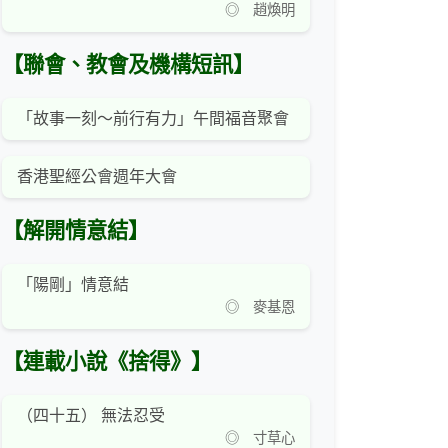
◎ 趙煥明
【聯會、教會及機構短訊】
「故事一刻～前行有力」午間福音聚會
香港聖經公會週年大會
【解開情意結】
「陽剛」情意結
◎ 麥基恩
【連載小說《捨得》】
（四十五） 無法忍受
◎ 寸草心