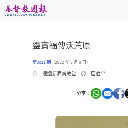
跳至主要內容
靈實福傳沃荒原
第3011 期
（2022 年 5 月 8 日）
◎ 環迴新界賞教堂 ◎ 區伯平
分享：