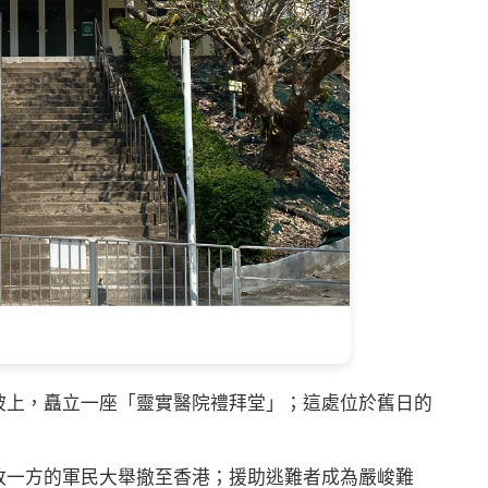
上，矗立一座「靈實醫院禮拜堂」；這處位於舊日的
。
一方的軍民大舉撤至香港；援助逃難者成為嚴峻難