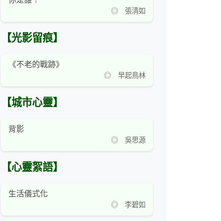
◎ 張清如
【光影留痕】
《不老的戰跡》
◎ 早起鳥林
【城市心靈】
背影
◎ 吳思源
【心靈絮語】
生活儀式化
◎ 李碧如