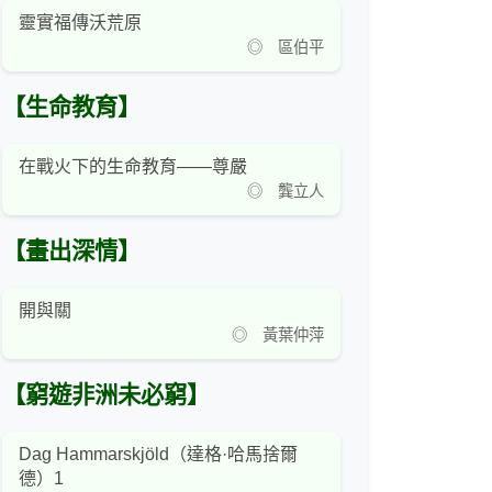
靈實福傳沃荒原
◎ 區伯平
【生命教育】
在戰火下的生命教育——尊嚴
◎ 龔立人
【畫出深情】
開與關
◎ 黃葉仲萍
【窮遊非洲未必窮】
Dag Hammarskjöld（達格·哈馬捨爾
德）1