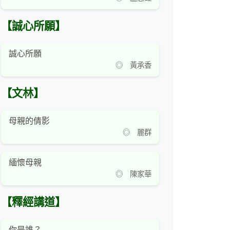
【誠心所願】
誠心所願
◎ 黃承香
【文林】
母親的倩影
◎ 麗群
緬懷母親
◎ 陳家華
【釋經講道】
你是誰？