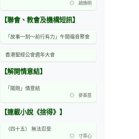
◎ 趙煥明
【聯會、教會及機構短訊】
「故事一刻～前行有力」午間福音聚會
香港聖經公會週年大會
【解開情意結】
「陽剛」情意結
◎ 麥基恩
【連載小說《捨得》】
（四十五） 無法忍受
◎ 寸草心