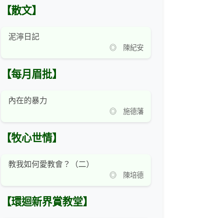
【散文】
泥濘日記
◎ 陳紀安
【每月眉批】
內在的暴力
◎ 施德藩
【牧心世情】
教我如何愛教會？（二）
◎ 陳培德
【環迴新界賞教堂】