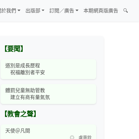
關於我們
出版部
訂閱／廣告
本期網頁版廣告
🔍
【要聞】
道別是成長歷程
祝福離別者平安
體罰兒童無助管教
建立有商有量氣氛
【教會之聲】
天使＠凡間
◎ 盧惠銓