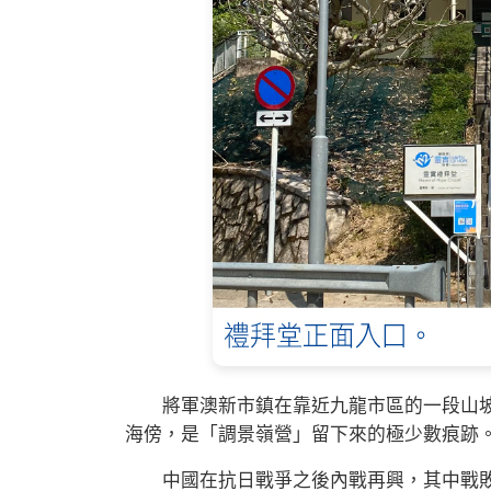
將軍澳新市鎮在靠近九龍市區的一段山坡
海傍，是「調景嶺營」留下來的極少數痕跡
中國在抗日戰爭之後內戰再興，其中戰敗