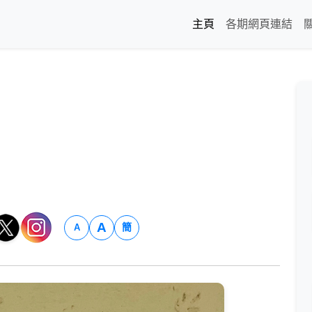
主頁
各期網頁連結
A
簡
A