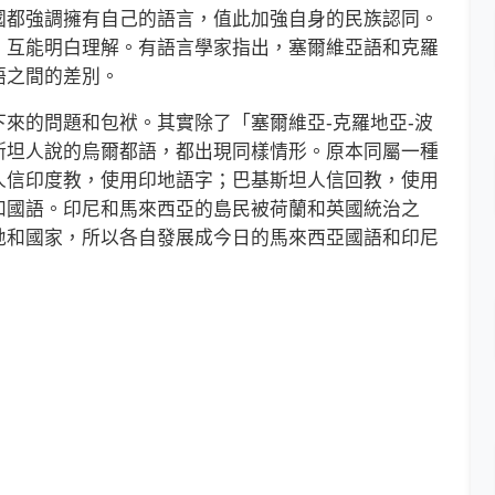
都強調擁有自己的語言，值此加強自身的民族認同。
，互能明白理解。有語言學家指出，塞爾維亞語和克羅
語之間的差別。
的問題和包袱。其實除了「塞爾維亞-克羅地亞-波
斯坦人說的烏爾都語，都出現同樣情形。原本同屬一種
人信印度教，使用印地語字；巴基斯坦人信回教，使用
和國語。印尼和馬來西亞的島民被荷蘭和英國統治之
地和國家，所以各自發展成今日的馬來西亞國語和印尼