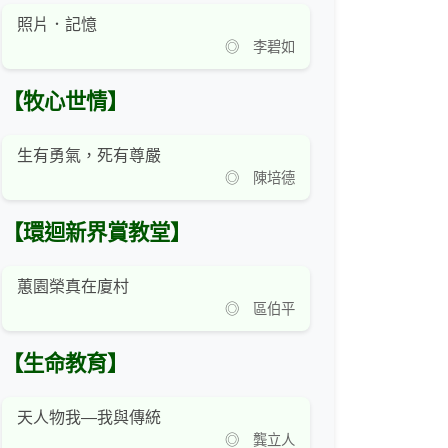
照片．記憶
◎ 李碧如
【牧心世情】
生有勇氣，死有尊嚴
◎ 陳培德
【環迴新界賞教堂】
蕙園榮真在廈村
◎ 區伯平
【生命教育】
天人物我—我與傳統
◎ 龔立人