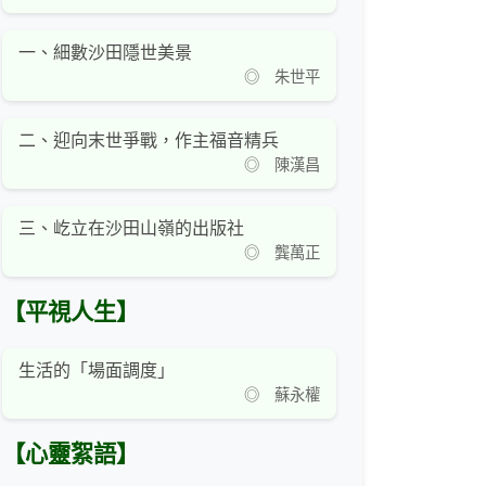
一、細數沙田隱世美景
◎ 朱世平
二、迎向末世爭戰，作主福音精兵
◎ 陳漢昌
三、屹立在沙田山嶺的出版社
◎ 龔萬正
【平視人生】
生活的「場面調度」
◎ 蘇永權
【心靈絮語】