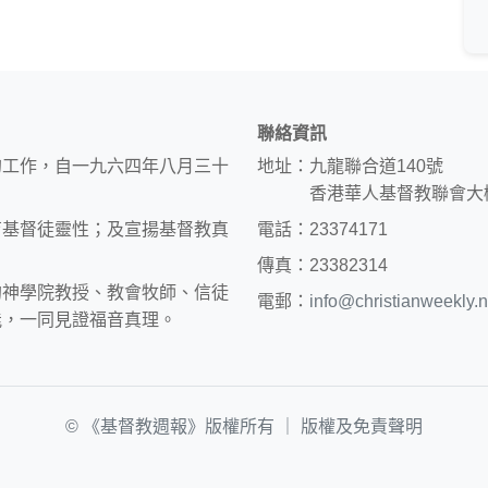
聯絡資訊
的工作，自一九六四年八月三十
地址：九龍聯合道140號
香港華人基督教聯會大
育基督徒靈性；及宣揚基督教真
電話：23374171
傳真：23382314
約神學院教授、教會牧師、信徒
電郵：
info@christianweekly.n
能，一同見證福音真理。
© 《基督教週報》版權所有 ｜
版權及免責聲明