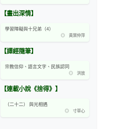
【畫出深情】
學習障礙與十兄弟（4）
◎ 黃葉仲萍
【譯經隨筆】
宗教信仰、語言文字、民族認同
◎ 洪放
【連載小說《捨得》】
（二十二） 與光相遇
◎ 寸草心