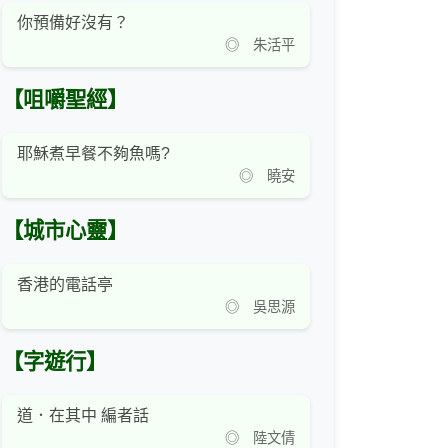
你預備好沒有？
◎ 朱活平
【咀嚼聖經】
耶穌煮早餐不夠魚嗎?
◎ 曉安
【城市心靈】
香港的電話亭
◎ 吳思源
【字遊行】
道．在其中 編者話
◎ 陸文倩