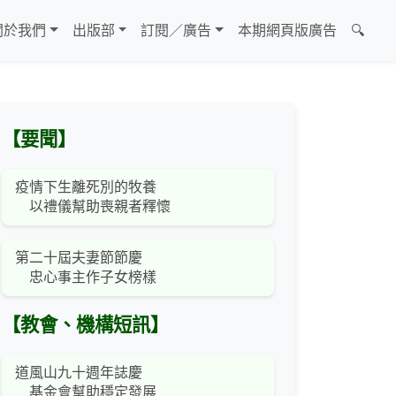
關於我們
出版部
訂閱／廣告
本期網頁版廣告
🔍
【要聞】
疫情下生離死別的牧養
以禮儀幫助喪親者釋懷
第二十屆夫妻節節慶
忠心事主作子女榜樣
【教會、機構短訊】
道風山九十週年誌慶
基金會幫助穩定發展