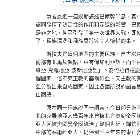
筆者最近一連幾期講述巴爾幹半島，其中
認同發揮了決定性的作用和深遠的影響。巴
是非之地，甚至引發了第一次世界大戰，即
爭、種族清洗和種族屠殺等令人惋惜的事。
斯拉夫是這個地區的主要民族，自古以來
南部有北馬其頓語，東有保加利亞語，而千
維亞-克羅地亞-波斯尼亞語」。為何拉得這
個國家—信奉東正教的塞爾維亞、天主教的
亞分裂出來自成國家，因此各國所說的語言嚴
山國語」。
原本同一種族說同一語言，今日卻分為不
北的克羅地亞人幾百年來曾被北方奧匈帝國
亞人因被奧圖曼帝國統治了幾個世紀，歸信
中部的塞爾維亞人，仍保留千百年來的東正