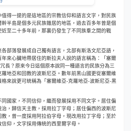
值得一提的是這地區的宗教信仰和語言文字，對民族
爾幹半島是個多元民族雜居的地區，過去百多年曾是個
使近至二十多年前，那裏仍發生了不同族羣之間的戰
各部落發展成自己獨有語言，北部有斯洛文尼亞語，
百年來心臟地帶居住的斯拉夫人說的語言稱為：「塞爾
麼冗長？原來今日這個原本說同一種語言的民族分為三
克羅地亞和回教的波斯尼亞。數年前黑山國更從塞爾維
格來說更可統稱為「塞爾維亞-克羅地亞-波斯尼亞-黑
同國家，不同信仰，繼而發展採用不同文字。居住偏
統治，歸信天主教，採用拉丁字母；居住偏西的波斯尼
回教，曾一度採用阿拉伯字母，現改用拉丁字母；至於
教信仰，文字採用傳統的西里爾字母。