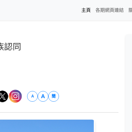
主頁
各期網頁連結
族認同
A
簡
A