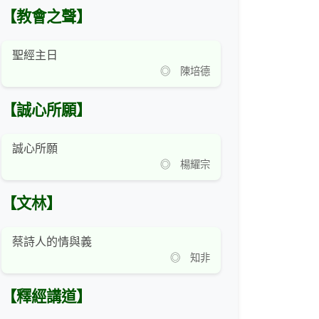
【教會之聲】
聖經主日
◎ 陳培德
【誠心所願】
誠心所願
◎ 楊耀宗
【文林】
蔡詩人的情與義
◎ 知非
【釋經講道】