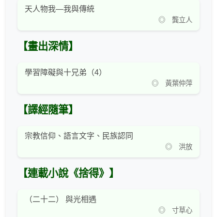
天人物我—我與傳統
◎ 龔立人
【畫出深情】
學習障礙與十兄弟（4）
◎ 黃葉仲萍
【譯經隨筆】
宗教信仰、語言文字、民族認同
◎ 洪放
【連載小說《捨得》】
（二十二） 與光相遇
◎ 寸草心