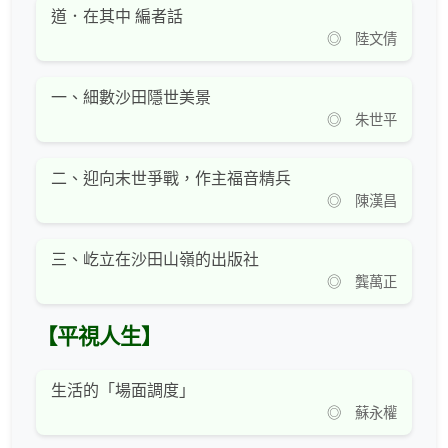
道．在其中 編者話
◎ 陸文倩
一、細數沙田隱世美景
◎ 朱世平
二、迎向末世爭戰，作主福音精兵
◎ 陳漢昌
三、屹立在沙田山嶺的出版社
◎ 龔萬正
【平視人生】
生活的「場面調度」
◎ 蘇永權