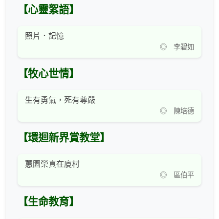
【心靈絮語】
照片．記憶
◎ 李碧如
【牧心世情】
生有勇氣，死有尊嚴
◎ 陳培德
【環迴新界賞教堂】
蕙園榮真在廈村
◎ 區伯平
【生命教育】