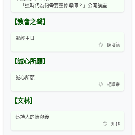
「這時代為何需要靈修導師？」公開講座
【教會之聲】
聖經主日
◎ 陳培德
【誠心所願】
誠心所願
◎ 楊耀宗
【文林】
蔡詩人的情與義
◎ 知非