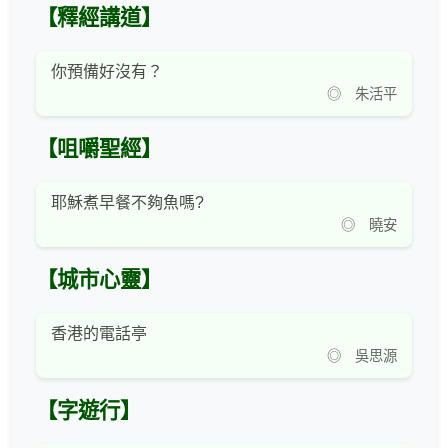
【釋經講道】
你預備好沒有？
◎ 朱活平
【咀嚼聖經】
耶穌煮早餐不夠魚嗎?
◎ 曉安
【城市心靈】
香港的電話亭
◎ 吳思源
【字遊行】