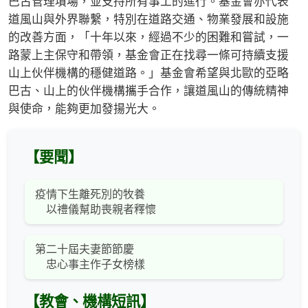
巴古管理墳場，並支持所有事工的進行。基金會亦代表
道風山與外界聯繫，特別在道路交通、物業發展和設施
的改善方面，「十年以來，經過不少的困難和嘗試，一
路蒙上主保守和帶領，基金會正在找尋一條可持續支援
山上伙伴機構的穩健道路。」基金會希望與北歐的亞略
巴古、山上的伙伴機構攜手合作，讓道風山的傳統精神
與使命，能夠更加發揚光大。
【要聞】
疫情下生離死別的牧養
以禮儀幫助喪親者釋懷
第二十屆夫妻節節慶
忠心事主作子女榜樣
【教會、機構短訊】