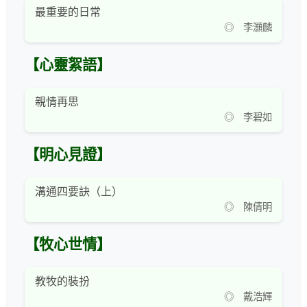
最重要的日常
◎ 李灝麟
【心靈絮語】
親情再思
◎ 李碧如
【明心見證】
溝通四要訣（上）
◎ 陳倩明
【牧心世情】
教牧的裝扮
◎ 戴浩輝