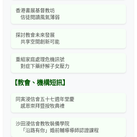
香港書展基督教坊
信徒閱讀風氣薄弱
探討教會未來發展
共享空間創新可能
重組家庭處理危機訊號
對症下藥紓解子女壓力
【教會、機構短訊】
同寅浸信會五十七週年堂慶
感恩崇拜暨按牧典禮
沙田浸信會教牧裝備學院
「沿路有你」婚前輔導導師認證課程