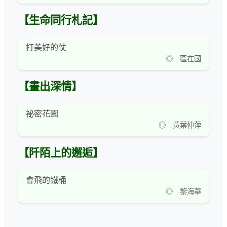
【生命同行札記】
打美好的仗
◎ 區在國
【畫出深情】
祕密花園
◎ 黃葉仲萍
【阡陌上的邂逅】
會飛的鐵桶
◎ 黎海華