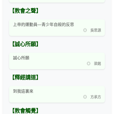
【教會之聲】
上帝的運動員—青少年自殺的反思
◎ 吳思源
【誠心所願】
誠心所願
◎ 梁銘
【釋經講道】
到我這裏來
◎ 方承方
【教會觸覺】