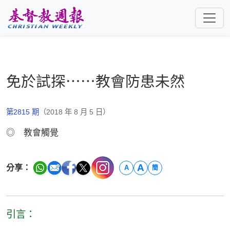
跳至主要內容
免於試探⋯⋯教會防患未然
第2815 期
（2018 年 8 月 5 日）
◎ 教會觸覺
A
分享：
A
簡
引言：