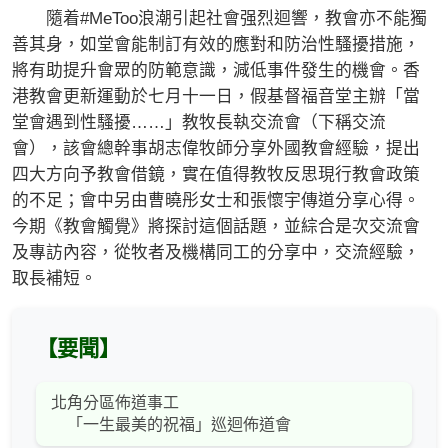
隨着#MeToo浪潮引起社會强烈迴響，教會亦不能獨
善其身，如堂會能制訂有效的應對和防治性騷擾措施，
將有助提升會眾的防範意識，減低事件發生的機會。香
港教會更新運動於七月十一日，假基督福音堂主辦「當
堂會遇到性騷擾……」教牧長執交流會（下稱交流
會），該會總幹事胡志偉牧師分享外國教會經驗，提出
四大方向予教會借鏡，實在值得教牧反思現行教會政策
的不足；會中另由曹曉彤女士和張懷宇傳道分享心得。
今期《教會觸覺》將探討這個話題，並綜合是次交流會
及專訪內容，從牧者及機構同工的分享中，交流經驗，
取長補短。
【要聞】
北角分區佈道事工
「一生最美的祝福」巡迴佈道會