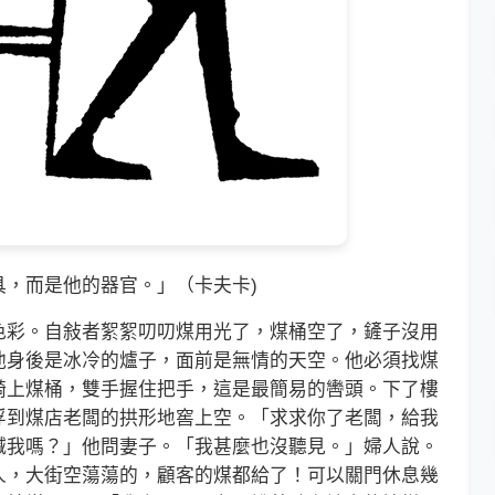
，而是他的器官。」（卡夫卡)
彩。自敍者絮絮叨叨煤用光了，煤桶空了，鏟子沒用
他身後是冰冷的爐子，面前是無情的天空。他必須找煤
騎上煤桶，雙手握住把手，這是最簡易的轡頭。下了樓
浮到煤店老闆的拱形地窖上空。「求求你了老闆，給我
喊我嗎？」他問妻子。「我甚麼也沒聽見。」婦人說。
人，大街空蕩蕩的，顧客的煤都給了！可以關門休息幾