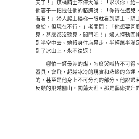
天了！」煤桶騎士不停大喊：「求求你，給
他妻子一把拽住他的胳膊說：「你待在這兒
看看！」婦人爬上樓梯一眼就看到騎士。騎
會給，但現在不行。」老闆問：「他想要甚
見，甚麼都沒聽見，關門吧！」婦人揮動圍
到半空中去。她轉身往店裏走，半輕蔑半滿
到了冰山上，永不復返！
哪怕一鏟最差的煤，怎麼哭喊皆不可得。
器具，會飛，超越冰冷的現實和悲慘的命運
的，甚至是他身上不可分割的部分。他說過
反顧的飛越關山，闖蕩天涯。那是藝術提升