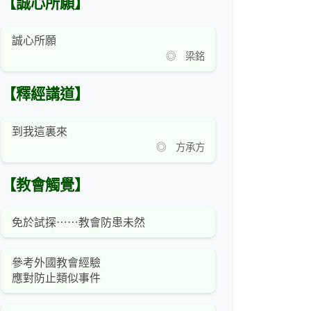
【誠心所願】
誠心所願
◎ 梁銘
【釋經講道】
到我這裏來
◎ 方承方
【教會觸覺】
免於試探⋯⋯教會防患未然
參考外國教會經驗
應對防止類似事件