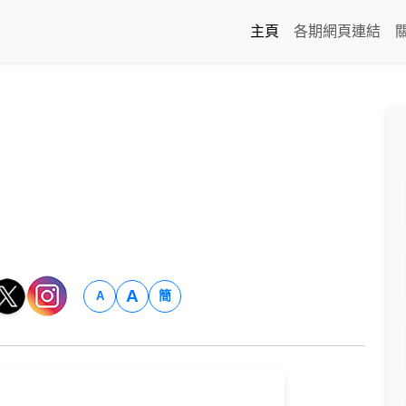
主頁
各期網頁連結
A
簡
A