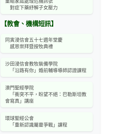
重組家庭處理危機訊號
對症下藥紓解子女壓力
【教會、機構短訊】
同寅浸信會五十七週年堂慶
感恩崇拜暨按牧典禮
沙田浸信會教牧裝備學院
「沿路有你」婚前輔導導師認證課程
澳門聖經學院
「衝突不平，盼望不絕：巴勒斯坦教
會寫真」講座
環球聖經公會
「重新認識屬靈爭戰」課程