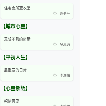
住宅會所聖衣堂
◎ 區伯平
【城市心靈】
意想不到的奇蹟
◎ 吳思源
【平視人生】
最重要的日常
◎ 李灝麟
【心靈絮語】
親情再思