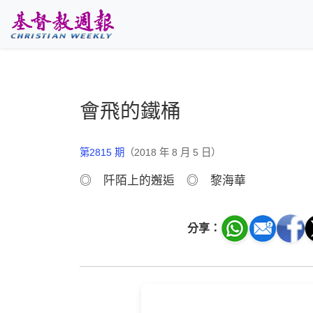
跳至主要內容
會飛的鐵桶
第2815 期
（2018 年 8 月 5 日）
◎ 阡陌上的邂逅 ◎ 黎海華
分享：