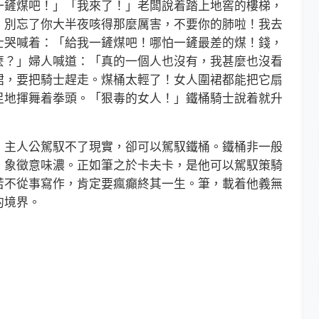
一鏟煤吧！」「我來了！」老闆說着踏上地窖的樓梯，
，別忘了你大半夜咳得那麼厲害，不要你的肺啦！我去
士哭喊着：「給我一鏟煤吧！哪怕一鏟最差的煤！錢，
麼？」婦人喊道：「真的一個人也沒有，我甚麼也沒看
裙，要把騎士趕走。煤桶太輕了！女人圍裙都能把它扇
足地揮舞着拳頭。「狠毒的女人！」鐵桶騎士說着就升
主人公駕馭不了現實，卻可以駕馭鐵桶。鐵桶非一般
，象徵意味濃。正如筆之於卡夫卡，是他可以駕馭策騎
若不從事寫作，肯定要瘋癲終其一生。筆，載着他義無
的境界。