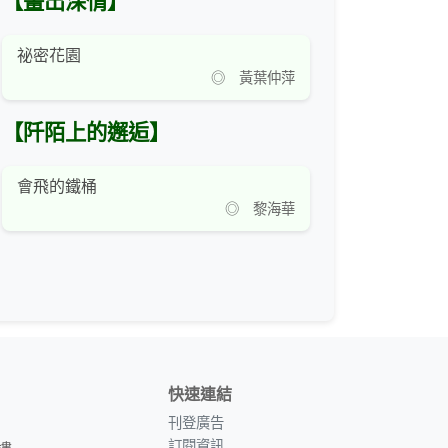
【畫出深情】
祕密花園
◎ 黃葉仲萍
【阡陌上的邂逅】
會飛的鐵桶
◎ 黎海華
快速連結
刊登廣告
訂閱資訊