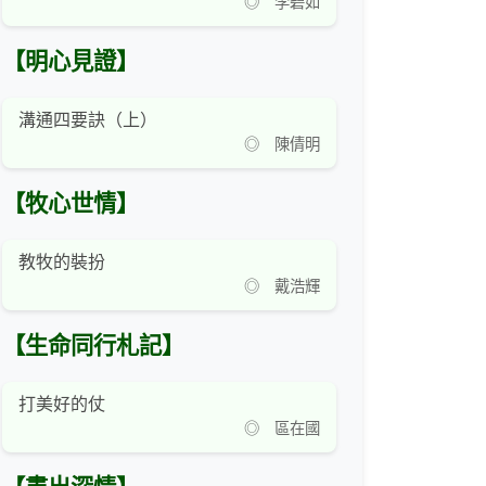
◎ 李碧如
【明心見證】
溝通四要訣（上）
◎ 陳倩明
【牧心世情】
教牧的裝扮
◎ 戴浩輝
【生命同行札記】
打美好的仗
◎ 區在國