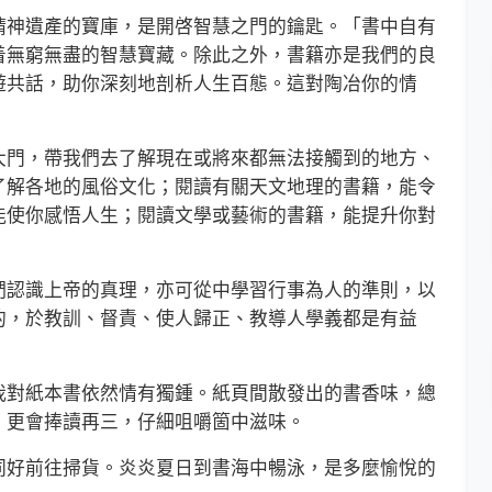
神遺產的寶庫，是開啓智慧之門的鑰匙。「書中自有
着無窮無盡的智慧寶藏。除此之外，書籍亦是我們的良
遊共話，助你深刻地剖析人生百態。這對陶冶你的情
門，帶我們去了解現在或將來都無法接觸到的地方、
了解各地的風俗文化；閱讀有關天文地理的書籍，能令
能使你感悟人生；閱讀文學或藝術的書籍，能提升你對
認識上帝的真理，亦可從中學習行事為人的準則，以
的，於教訓、督責、使人歸正、教導人學義都是有益
紙本書依然情有獨鍾。紙頁間散發出的書香味，總
，更會捧讀再三，仔細咀嚼箇中滋味。
好前往掃貨。炎炎夏日到書海中暢泳，是多麼愉悅的