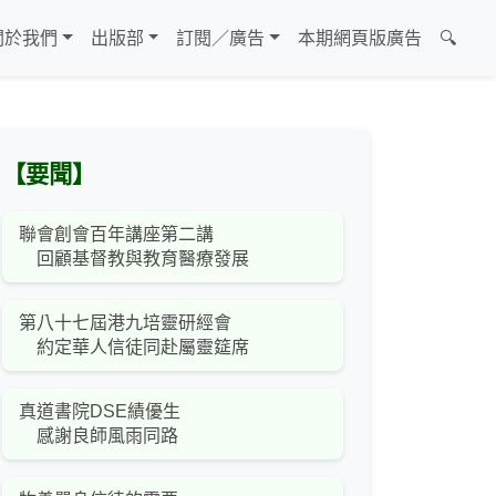
關於我們
出版部
訂閱／廣告
本期網頁版廣告
🔍
【要聞】
聯會創會百年講座第二講
回顧基督教與教育醫療發展
第八十七屆港九培靈研經會
約定華人信徒同赴屬靈筵席
真道書院DSE績優生
感謝良師風雨同路