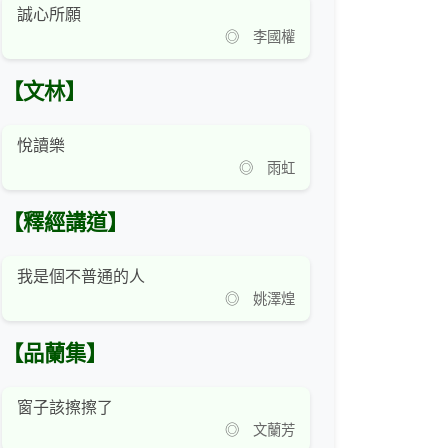
誠心所願
◎ 李國權
【文林】
悅讀樂
◎ 雨虹
【釋經講道】
我是個不普通的人
◎ 姚澤煌
【品蘭集】
窗子該擦擦了
◎ 文蘭芳