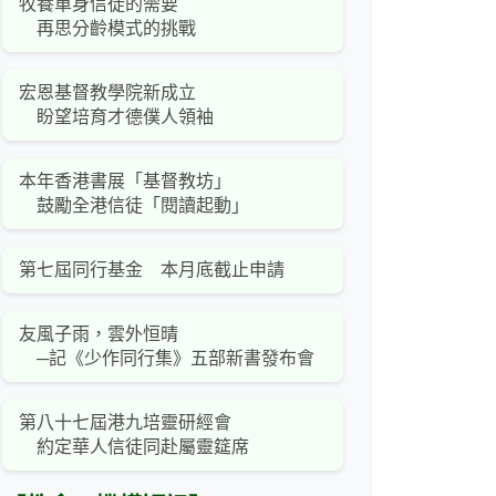
牧養單身信徒的需要
再思分齡模式的挑戰
宏恩基督教學院新成立
盼望培育才德僕人領袖
本年香港書展「基督教坊」
鼓勵全港信徒「閱讀起動」
第七屆同行基金 本月底截止申請
友風子雨，雲外恒晴
─記《少作同行集》五部新書發布會
第八十七屆港九培靈研經會
約定華人信徒同赴屬靈筵席