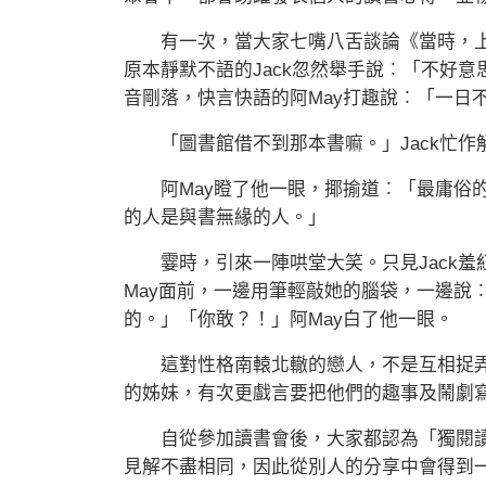
有一次，當大家七嘴八舌談論《當時，上
原本靜默不語的Jack忽然舉手說︰「不好
音剛落，快言快語的阿May打趣說︰「一日
「圖書館借不到那本書嘛。」Jack忙作
阿May瞪了他一眼，揶揄道︰「最庸俗的
的人是與書無緣的人。」
霎時，引來一陣哄堂大笑。只見Jack羞
May面前，一邊用筆輕敲她的腦袋，一邊說
的。」「你敢？！」阿May白了他一眼。
這對性格南轅北轍的戀人，不是互相捉弄
的姊妹，有次更戲言要把他們的趣事及鬧劇
自從參加讀書會後，大家都認為「獨閱讀
見解不盡相同，因此從別人的分享中會得到