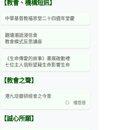
【教會、機構短訊】
中華基督教福恩堂二十四週年堂慶
觀塘潮語浸信會
教會模式反思講座
《生命傳愛的故事》書展啟動禮
七位主人翁盼望藉生命影響生命
【教會之聲】
港九培靈研經會之今昔
◎ 樓恩德
【誠心所願】