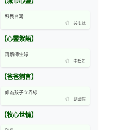
【城市心靈】
移民台灣
◎ 吳思源
【心靈絮語】
再續師生緣
◎ 李碧如
【爸爸劉言】
誰為孩子立界線
◎ 劉國偉
【牧心世情】