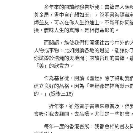
多年來的閱讀經驗告訴我︰書籍是人類精
黃金屋，書中自有顏如玉」，說明書海隱藏
師益友，可以在你人生旅途上，不斷和你同
操，體味人生的真諦，是相得益彰的。
而閱讀，能使我們打開通往古今中外的大
人物或事物。比如閱讀各地的遊記，能讓你
你遨遊於浩瀚的天地間；閱讀哲理的書籍，
「美」的欣賞力。
作為基督徒，閱讀《聖經》除了幫助我們
建立良好的品格。因為「聖經都是神所默示
的。」(提後三16)
近年來，雖然電子書愈來愈普及，但我對
會吸引我去翻閱、去品嚐。尤其是一些好書
每年一度的香港書展，我都會相約書友同