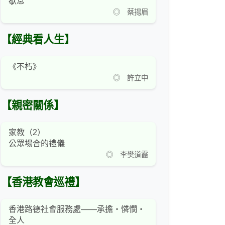
歇息
◎ 蔡揚眉
【經典看人生】
《不朽》
◎ 許立中
【親密關係】
家教（2）
公眾場合的禮儀
◎ 李樊道霞
【香港教會巡禮】
香港路德社會服務處——承擔・憐憫・
全人