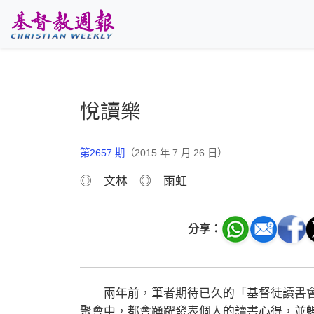
跳至主要內容
悅讀樂
第2657 期
（2015 年 7 月 26 日）
◎ 文林 ◎ 雨虹
分享：
兩年前，筆者期待已久的「基督徒讀書會
聚會中，都會踴躍發表個人的讀書心得，並