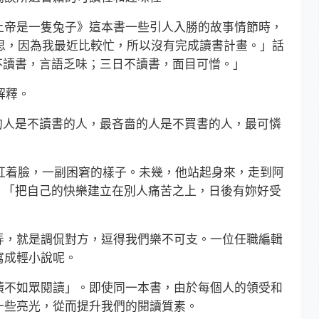
帝是一隻兔子》這本書一些引人入勝的故事情節時，
意思，因為我最近比較忙，所以沒有完成讀書計畫。」話
不讀書，言語乏味；三日不讀書，面目可憎。」
解釋。
人是不讀書的人，最吝嗇的人是不買書的人，最可憐
紅着臉，一副困窘的樣子。未幾，他站起身來，走到阿
︰「把自己的快樂建立在別人痛苦之上，日後有妳好受
，就是調侃對方，逗得我們樂不可支。一位任職編輯
寫成輕小說呢。
不如眾閱讀」。即使同一本書，由於每個人的領受和
一些亮光，從而提升我們的閱讀質素。