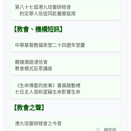
第八十七屆港九培靈研經會
約定華人信徒同赴屬靈筵席
【教會、機構短訊】
中華基督教福恩堂二十四週年堂慶
觀塘潮語浸信會
教會模式反思講座
《生命傳愛的故事》書展啟動禮
七位主人翁盼望藉生命影響生命
【教會之聲】
港九培靈研經會之今昔
◎ 樓恩德