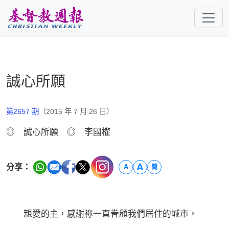
跳至主要內容
誠心所願
第2657 期
（2015 年 7 月 26 日）
◎ 誠心所願 ◎ 李國權
A
分享：
A
簡
親愛的主，感謝祢一直眷顧我們居住的城市，