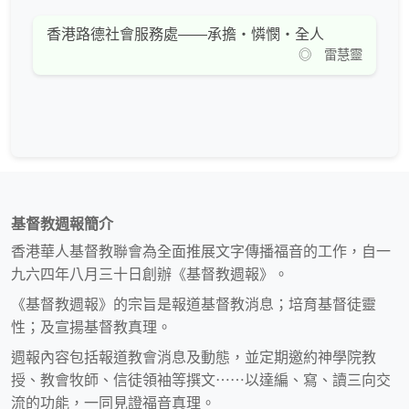
香港路德社會服務處——承擔・憐憫・全人
◎ 雷慧靈
基督教週報簡介
香港華人基督教聯會為全面推展文字傳播福音的工作，自一
九六四年八月三十日創辦《基督教週報》。
《基督教週報》的宗旨是報道基督教消息；培育基督徒靈
性；及宣揚基督教真理。
週報內容包括報道教會消息及動態，並定期邀約神學院教
授、教會牧師、信徒領袖等撰文⋯⋯以達編、寫、讀三向交
流的功能，一同見證福音真理。