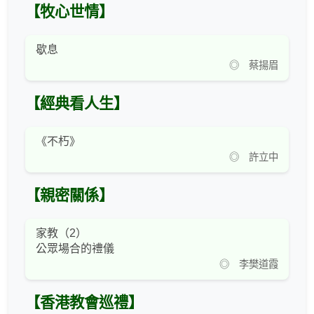
【牧心世情】
歇息
◎ 蔡揚眉
【經典看人生】
《不朽》
◎ 許立中
【親密關係】
家教（2）
公眾場合的禮儀
◎ 李樊道霞
【香港教會巡禮】