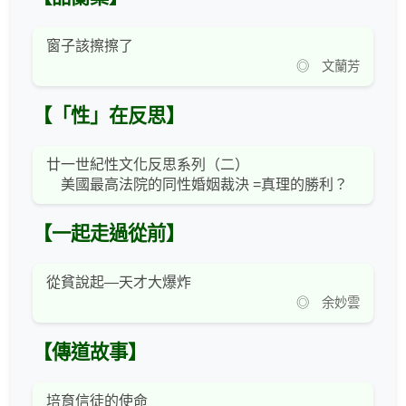
窗子該擦擦了
◎ 文蘭芳
【「性」在反思】
廿一世紀性文化反思系列（二）
美國最高法院的同性婚姻裁決 =真理的勝利？
【一起走過從前】
從貧說起—天才大爆炸
◎ 余妙雲
【傳道故事】
培育信徒的使命