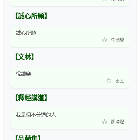
【誠心所願】
誠心所願
◎ 李國權
【文林】
悅讀樂
◎ 雨虹
【釋經講道】
我是個不普通的人
◎ 姚澤煌
【品蘭集】