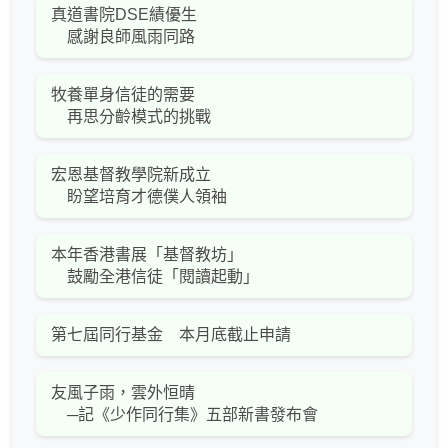
真道書院DSE績優生
感謝良師風雨同路
牧養單身信徒的需要
再思分齡模式的挑戰
宏恩基督教學院新成立
盼望培育才德僕人領袖
本年香港書展「基督教坊」
鼓勵全港信徒「閱讀起動」
第七屆同行基金 本月底截止申請
友風子雨，雲外恒晴
─記《少作同行集》五部新書發布會