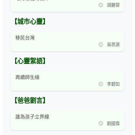
◎ 胡麗蓉
【城市心靈】
移民台灣
◎ 吳思源
【心靈絮語】
再續師生緣
◎ 李碧如
【爸爸劉言】
誰為孩子立界線
◎ 劉國偉