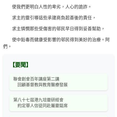
使我們更明白人性的卑劣，人心的詭詐。
求主的靈引導這些承建商負起善後的責任，
求主憐憫那些受傷害的邨民早日得到妥善幫助，
使中鉛毒而健康受影響的邨民得到美好的治療。阿
們。
【要聞】
聯會創會百年講座第二講
回顧基督教與教育醫療發展
第八十七屆港九培靈研經會
約定華人信徒同赴屬靈筵席