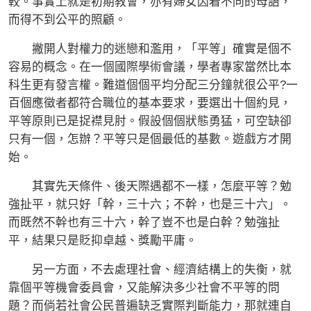
較。事實上就是初期教會，亦有婦女因着不同的母語，
而得不到公平的照顧。
撇開人對權力的迷戀和濫用，「平等」確實是個不
容易的概念。在一個國際學術會議，學者專家當然比本
科生更有發言權。難道個個平均分配三分鐘就很公平?一
百個應徵者都符合職位的基本要求，要選出十個約見，
平等原則已是捉襟見肘。假設個個狀態勇猛，可空缺卻
只有一個，怎辦？平等只是個最低的基數。遊戲方才開
始。
其實先天條件、後天際遇都不一樣，怎麼平等？勉
強扯平，就只好「幹，三十六；不幹，也是三十六」。
而既然不幹也有三十六，幹了豈不也是白幹？勉強扯
平，結果只是貶抑卓越、獎勵平庸。
另一方面，不去處理社會、經濟結構上的失衡，就
靠個平等機會委員會，又能解決多少社會不平等的問
題？而倘若社會公民普遍缺乏實際判斷能力，那就連自