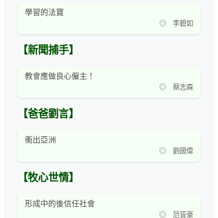
學習的法寶
◎ 李碧如
【新聞捕手】
教會應做良心僱主！
◎ 蔡志森
【爸爸劉言】
衝出亞洲
◎ 劉國偉
【牧心世情】
形成中的後信任社會
◎ 范晉豪