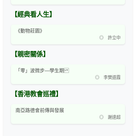
【經典看人生】
《動物莊園》
◎ 許立中
【親密關係】
「零」波微步—學生期
◎ 李樊道霞
【香港教會巡禮】
南亞路德會前傳與發展
◎ 謝達超