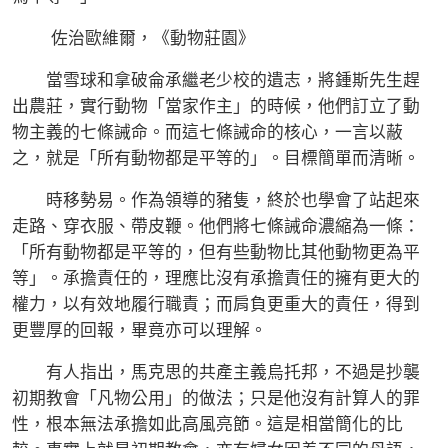
佐治歐維爾，《動物莊園》
當雪球和拿破侖承繼老少校的遺志，將鍾斯先生趕
出農莊，實行動物「當家作主」的時候，他們訂立了動
物主義的七條誡命。而這七條誡命的核心，一言以蔽
之，就是「所有動物都是平等的」。目標簡單而清晰。
時移勢易。作為領導的豬隻，終於也學會了站起來
走路、穿衣服、帶皮鞭。他們將七條誡命濃縮為一條：
「所有動物都是平等的，但有些動物比其他動物更為平
等」。承擔責任的，理應比沒有承擔責任的擁有更大的
權力，以有效地履行職責；而肩負更重大的責任，得到
更豐厚的回報，畢竟亦可以理解。
有人指出，馬克思的共產主義烏托邦，不過是抄襲
初期教會「凡物公用」的做法；只是他沒有計算人的罪
性，根本無法承擔如此高風亮節。這是相當簡化的比