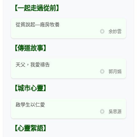
【一起走過從前】
從貧說起—廠房牧養
◎ 余妙雲
【傳道故事】
天父，我愛禱告
◎ 郭月娟
【城市心靈】
啟學生以仁愛
◎ 吳思源
【心靈絮語】