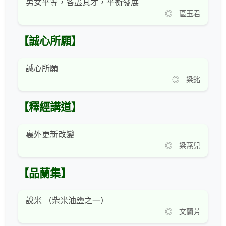
男女平等，各盡其才，平衡發展
◎ 區玉君
【誠心所願】
誠心所願
◎ 梁銘
【釋經講道】
裏外更新改變
◎ 梁燕兒
【品蘭集】
說米 （柴米油鹽之一）
◎ 文蘭芳