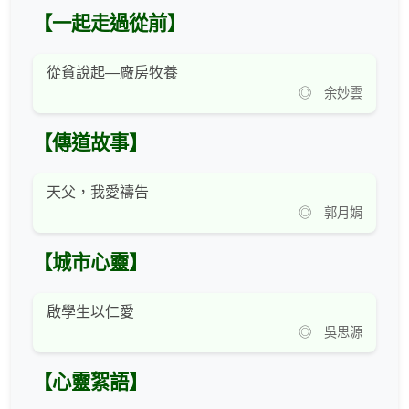
【一起走過從前】
從貧說起—廠房牧養
◎ 余妙雲
【傳道故事】
天父，我愛禱告
◎ 郭月娟
【城市心靈】
啟學生以仁愛
◎ 吳思源
【心靈絮語】