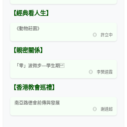
【經典看人生】
《動物莊園》
◎ 許立中
【親密關係】
「零」波微步—學生期
◎ 李樊道霞
【香港教會巡禮】
南亞路德會前傳與發展
◎ 謝達超