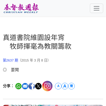
跳至主要內容
真道書院維園設年宵
牧師揮毫為教關籌款
第2637 期
（2015 年 3 月 8 日）
◎ 要聞
A
分享：
A
簡