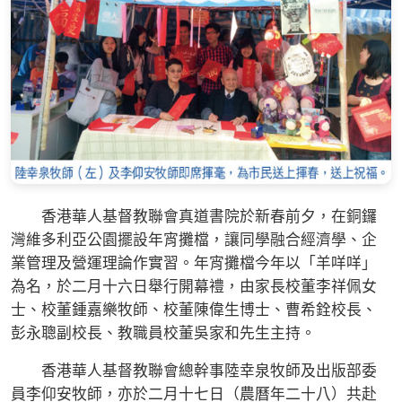
香港華人基督教聯會真道書院於新春前夕，在銅鑼
灣維多利亞公園擺設年宵攤檔，讓同學融合經濟學、企
業管理及營運理論作實習。年宵攤檔今年以「羊咩咩」
為名，於二月十六日舉行開幕禮，由家長校董李祥佩女
士、校董鍾嘉樂牧師、校董陳偉生博士、曹希銓校長、
彭永聰副校長、教職員校董吳家和先生主持。
香港華人基督教聯會總幹事陸幸泉牧師及出版部委
員李仰安牧師，亦於二月十七日（農曆年二十八）共赴