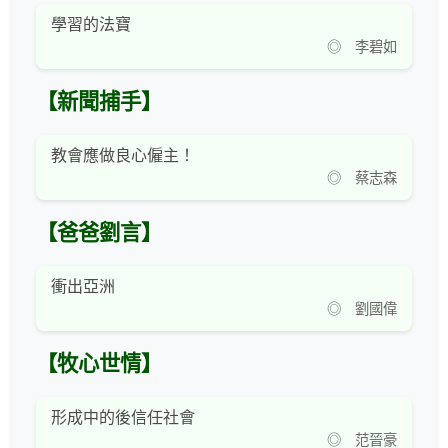
學習的法寶
◎ 李碧如
【新聞捕手】
教會應做良心僱主！
◎ 蔡志森
【爸爸劉言】
衝出亞洲
◎ 劉國偉
【牧心世情】
形成中的後信任社會
◎ 范晉豪