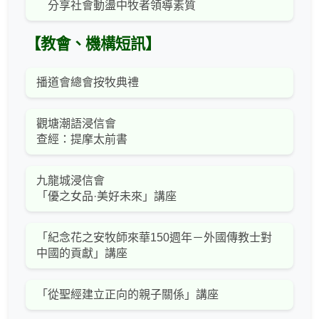
分享社會動盪中牧者領導素質
【教會、機構短訊】
播道會總會按牧典禮
觀塘潮語浸信會
查經：提摩太前書
九龍城浸信會
「優之女品·美好未來」講座
「紀念花之安牧師來華150週年－外國傳教士對
中國的貢獻」講座
「從聖經建立正向的親子關係」講座