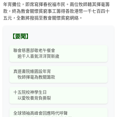
年宵攤位，即席寫揮春祝福市民。兩位牧師藉其揮毫籌
款，終為教會關懷貧窮事工籌得善款港幣一千七百四十
五元，全數將撥捐至教會關懷貧窮網絡。
【要聞】
聯會慈惠部敬老午餐會
逾千人喜氣洋洋賀新歲
真道書院維園設年宵
牧師揮毫為教關籌款
十五院校神學生日
以愛牧養背負撕裂
全球領袖高峰會回應時代呼聲