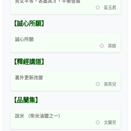
男女平等，各盡其才，平衡發展
◎ 區玉君
【誠心所願】
誠心所願
◎ 梁銘
【釋經講道】
裏外更新改變
◎ 梁燕兒
【品蘭集】
說米 （柴米油鹽之一）
◎ 文蘭芳