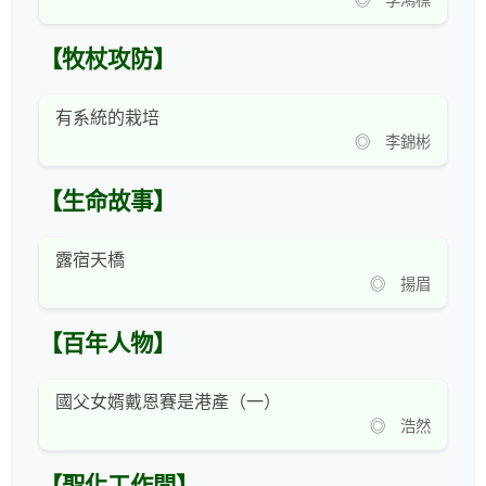
◎ 李鴻標
【牧杖攻防】
有系統的栽培
◎ 李錦彬
【生命故事】
露宿天橋
◎ 揚眉
【百年人物】
國父女婿戴恩賽是港產（一）
◎ 浩然