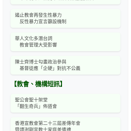
遏止教會再發生性暴力
反性暴力宣言籲設機制
華人文化多潛台詞
教會管理大受影響
陳士齊博士勾畫政治參與
基督徒應「企硬」對抗不公義
【教會、機構短訊】
聖公會聖十架堂
「翻生奇兵」佈道會
香港宣教會第二十三屆差傳年會
暨譚澍剛宣教士家庭差遣禮