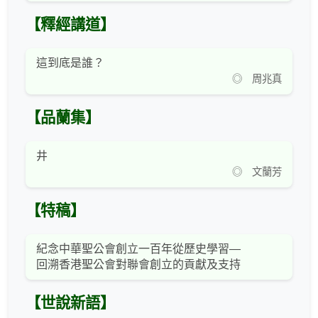
【釋經講道】
這到底是誰？
◎ 周兆真
【品蘭集】
井
◎ 文蘭芳
【特稿】
紀念中華聖公會創立一百年從歷史學習—
回溯香港聖公會對聯會創立的貢獻及支持
【世說新語】