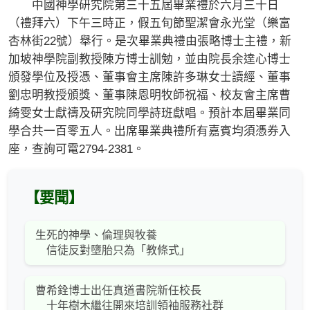
中國神學研究院第三十五屆畢業禮於六月三十日
（禮拜六）下午三時正，假五旬節聖潔會永光堂（樂富
杏林街22號）舉行。是次畢業典禮由張略博士主禮，新
加坡神學院副教授陳方博士訓勉，並由院長余達心博士
頒發學位及授憑、董事會主席陳許多琳女士讀經、董事
劉忠明教授頒獎、董事陳恩明牧師祝福、校友會主席曹
綺雯女士獻禱及研究院同學詩班獻唱。預計本屆畢業同
學合共一百零五人。出席畢業典禮所有嘉賓均須憑券入
座，查詢可電2794-2381。
【要聞】
生死的神學、倫理與牧養
信徒反對墮胎只為「教條式」
曹希銓博士出任真道書院新任校長
十年樹木繼往開來培訓領袖服務社群