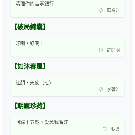
清理你的苦毒銀行
◎ 區祥江
【破局錦囊】
好喇，好喇！
◎ 許開明
【如沐春風】
紅顏．天使（七）
◎ 李碧如
【朝鷹珍藏】
回歸十五載、愛念我香江
◎ 朝鷹