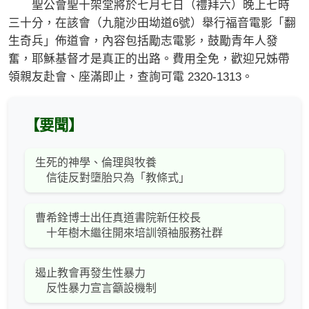
聖公會聖十架堂將於七月七日（禮拜六）晚上七時
三十分，在該會（九龍沙田坳道6號）舉行福音電影「翻
生奇兵」佈道會，內容包括勵志電影，鼓勵青年人發
奮，耶穌基督才是真正的出路。費用全免，歡迎兄姊帶
領親友赴會、座滿即止，查詢可電 2320-1313。
【要聞】
生死的神學、倫理與牧養
信徒反對墮胎只為「教條式」
曹希銓博士出任真道書院新任校長
十年樹木繼往開來培訓領袖服務社群
遏止教會再發生性暴力
反性暴力宣言籲設機制