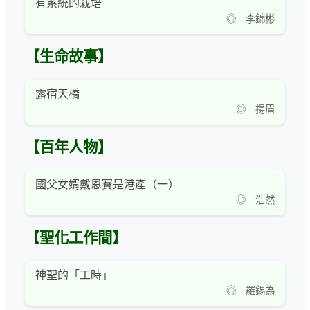
有系統的栽培
◎ 李錦彬
【生命故事】
露宿天橋
◎ 揚眉
【百年人物】
國父女婿戴恩賽是港產（一）
◎ 浩然
【聖化工作間】
神聖的「工時」
◎ 羅錫為