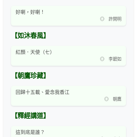
好喇，好喇！
◎ 許開明
【如沐春風】
紅顏．天使（七）
◎ 李碧如
【朝鷹珍藏】
回歸十五載、愛念我香江
◎ 朝鷹
【釋經講道】
這到底是誰？