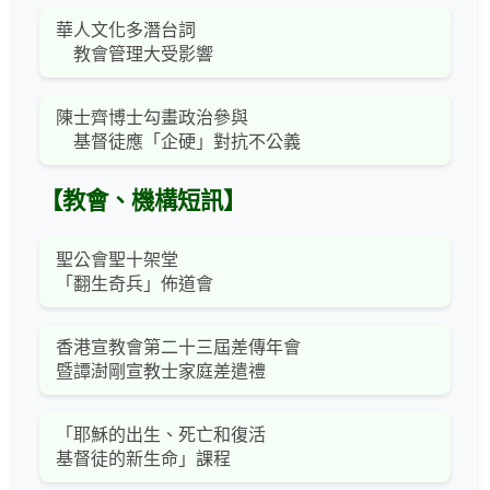
華人文化多潛台詞
教會管理大受影響
陳士齊博士勾畫政治參與
基督徒應「企硬」對抗不公義
【教會、機構短訊】
聖公會聖十架堂
「翻生奇兵」佈道會
香港宣教會第二十三屆差傳年會
暨譚澍剛宣教士家庭差遣禮
「耶穌的出生、死亡和復活
基督徒的新生命」課程