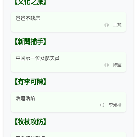
【文化之旅】
爸爸不缺席
◎ 王芃
【新聞捕手】
中國第一位女航天員
◎ 陸輝
【有李可陳】
活道活讀
◎ 李鴻標
【牧杖攻防】