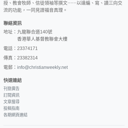
授、教會牧師、信徒領袖等撰文⋯⋯以達編、寫、讀三向交
流的功能，一同見證福音真理。
聯絡資訊
地址：九龍聯合道140號
香港華人基督教聯會大樓
電話：23374171
傳真：23382314
電郵：
info@christianweekly.net
快速連結
刊登廣告
訂閱資訊
文章搜尋
投稿指南
各期網頁連結