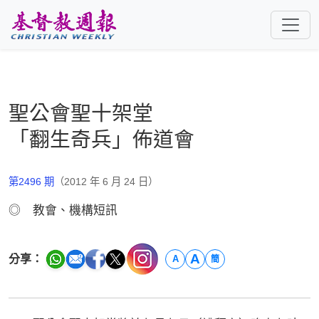
跳至主要內容
聖公會聖十架堂
「翻生奇兵」佈道會
第2496 期
（2012 年 6 月 24 日）
◎ 教會、機構短訊
A
分享：
A
簡